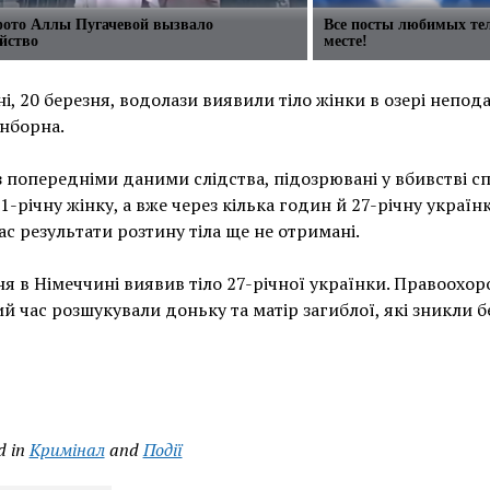
фото Аллы Пугачевой вызвало
Все посты любимых те
йство
месте!
і, 20 березня, водолази виявили тіло жінки в озері непода
нборна.
з попередніми даними слідства, підозрювані у вбивстві с
1-річну жінку, а вже через кілька годин й 27-річну українк
с результати розтину тіла ще не отримані.
ня в Німеччині виявив тіло 27-річної українки. Правоохор
й час розшукували доньку та матір загиблої, які зникли бе
d in
Кримінал
and
Події