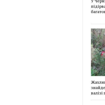
У Черн
підірв
багато
Жахлив
знайде
валізі