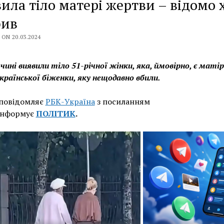
ила тіло матері жертви – відомо 
бив
ON 20.03.2024
чині виявили тіло 51-річної жінки, яка, ймовірно, є матір
української біженки, яку нещодавно вбили.
 повідомляє
РБК-Україна
з посиланням
інформує
ПОЛІТИК
.