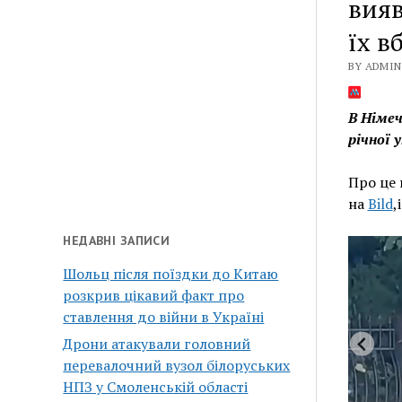
вияв
їх в
BY ADMIN 
В Німеч
річної 
Про це
на
Bild
,
НЕДАВНІ ЗАПИСИ
Шольц після поїздки до Китаю
розкрив цікавий факт про
ставлення до війни в Україні
Дрони атакували головний
перевалочний вузол білоруських
НПЗ у Смоленській області