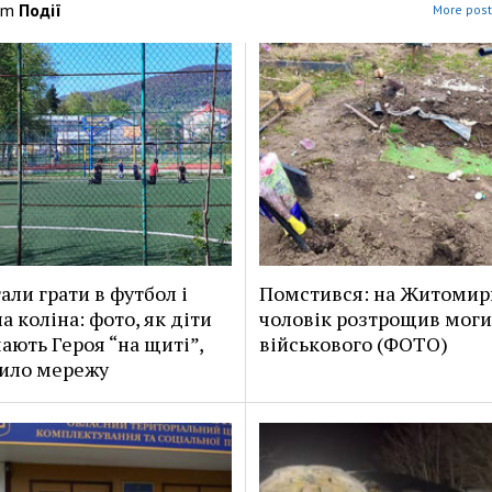
om
Події
More post
али грати в футбол і
Помстився: на Житоми
а коліна: фото, як діти
чоловік розтрощив моги
чають Героя “на щиті”,
військового (ФОТО)
ило мережу