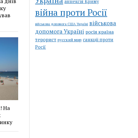
Україна
а днів
аннексія Криму
яку
війна проти Росії
ував
військова
військова допомога США Україні
допомога Україні
росія країна
терорист
санкціі проти
русский мир
Росії
! На
к
чинку