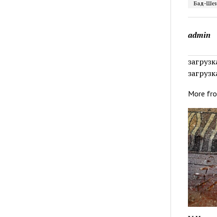
Бад-Шен
admin
загрузка
загрузка
More fr