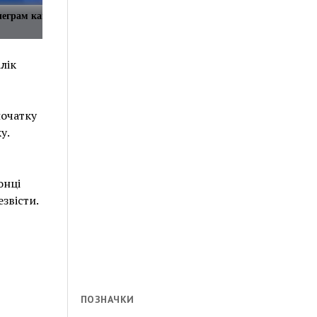
леграм каналов в одном
лік
початку
у.
онці
звісти.
ПОЗНАЧКИ