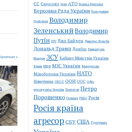
АТО
ЄС
Євросоюз
Іран
Велика Британія
Верховна Рада України
Володимир
Володимир
Гройсман
Зеленський
Володимир
Путін
Джо Байден
Дмитро Кулеба
ГПУ
Дональд Трамп
Донбас
Еммануель
ЗСУ
 Кримінал »
Кабінет Міністрів України
Макрон
МЗС України
Крим
Маріуполь
МВФ
НАТО
Міноборони України
ООН
Німеччина
ООС
ОБСЄ
Офіс
Петро
Пентагон
президента України
Порошенко
Росія
Польща
РНБО
Росія країна
агресор
США
СБУ
Туреччина