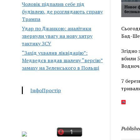
Чоловік підпалив себе під
Новое 
будівлею, де розглядають справу
беспоко
Трампа
Удар по Джанкою: аналітики
Сьогодн
звернули увагу на нову хитру
Бад-Ше
тактику ЗСУ
Згідно 
“Захід ухвалив ліквідацію”:
вбили 5
Медведєв видав шалену “версію”
Водноча
замаху на Зеленського в Польщі
7 берез
тривали
ІнфоПростір
Publishe