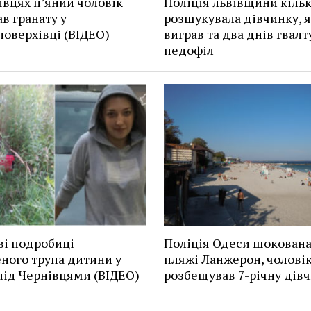
івцях п’яний чоловік
Поліція львівщини кільк
ав гранату у
розшукувала дівчинку, 
поверхівці (ВІДЕО)
виграв та два днів гвалт
педофіл
і подробиці
Поліція Одеси шокована
ного трупа дитини у
пляжі Ланжерон, чолові
 під Чернівцями (ВІДЕО)
розбещував 7-річну дів