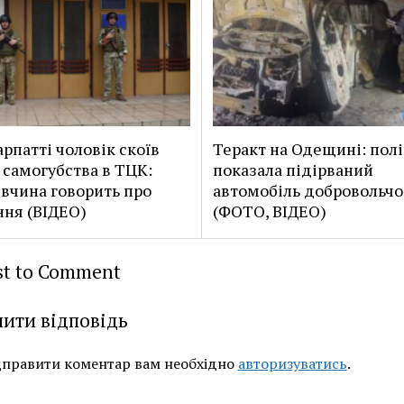
арпатті чоловік скоїв
Теракт на Одещині: полі
 самогубства в ТЦК:
показала підірваний
івчина говорить про
автомобіль добровольчої
ня (ВІДЕО)
(ФОТО, ВІДЕО)
rst to Comment
ити відповідь
дправити коментар вам необхідно
авторизуватись
.