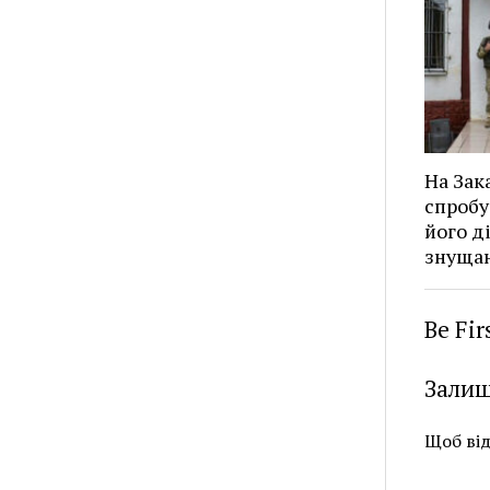
На Зак
спробу
його д
знущан
Be Fi
Залиш
Щоб ві