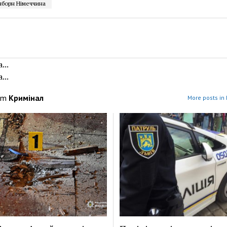
борн Німеччина
...
...
om
Кримінал
More posts in