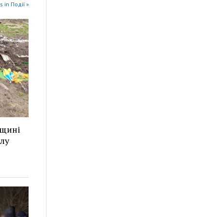
s in Події »
рщині
лу