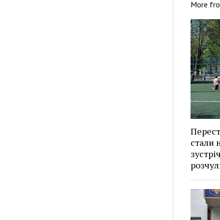
More fr
Перест
стали н
зустрі
розчул