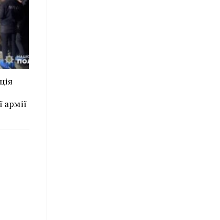
ція
 армії