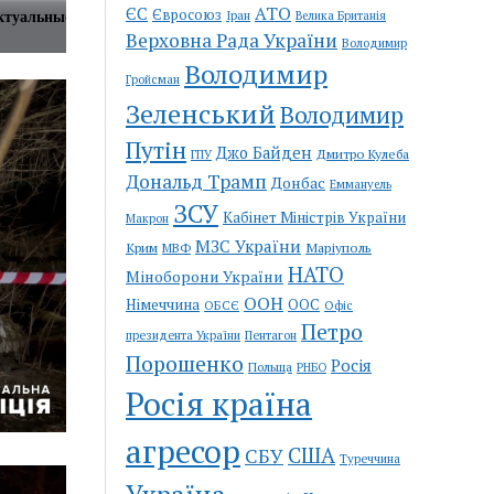
АТО
ЄС
Євросоюз
Іран
Велика Британія
ктуальные новости в
Верховна Рада України
Володимир
Володимир
Гройсман
Зеленський
Володимир
Путін
Джо Байден
Дмитро Кулеба
ГПУ
Дональд Трамп
Донбас
Еммануель
ЗСУ
Кабінет Міністрів України
Макрон
МЗС України
Крим
Маріуполь
МВФ
НАТО
Міноборони України
ООН
Німеччина
ООС
ОБСЄ
Офіс
Петро
Пентагон
президента України
Порошенко
Росія
Польща
РНБО
Росія країна
агресор
США
СБУ
Туреччина