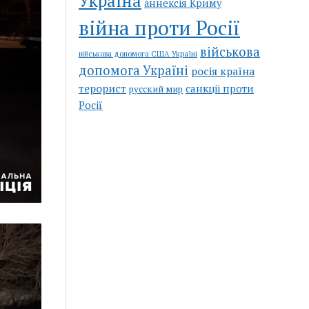
Україна
аннексія Криму
війна проти Росії
військова
військова допомога США Україні
допомога Україні
росія країна
терорист
санкціі проти
русский мир
Росії