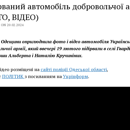
рваний автомобіль добровольчої а
О, ВІДЕО)
ON 20.02.2024
 Одещини оприлюднила фото і відео автомобіля Українсь
льчої армії, який ввечері 19 лютого підірвали в селі Гварді
ши Альберта і Наталію Кручиніних.
відео розміщені на
сайті поліції Одеської області
,
є
ПОЛІТИК
з посиланням на
Укрінформ
.