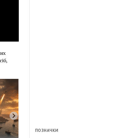
вих
іб,
ПОЗНАЧКИ