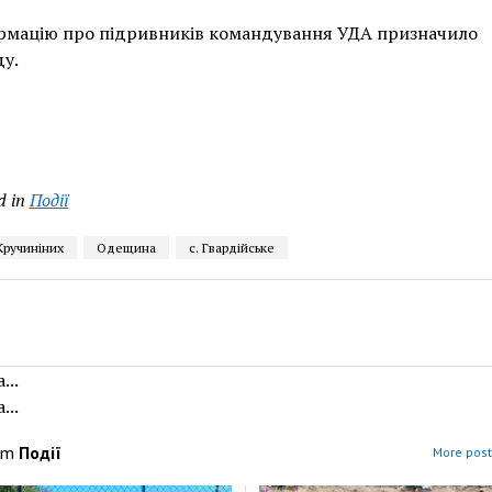
ормацію про підривників командування УДА призначило
у.
d in
Події
Кручиніних
Одещина
с. Гвардійське
...
...
om
Події
More post