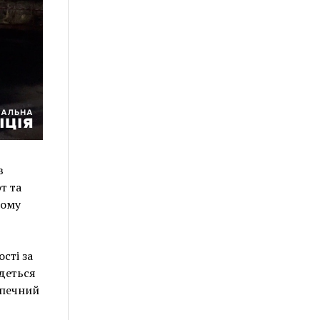
в
т та
кому
сті за
Йдеться
зпечний