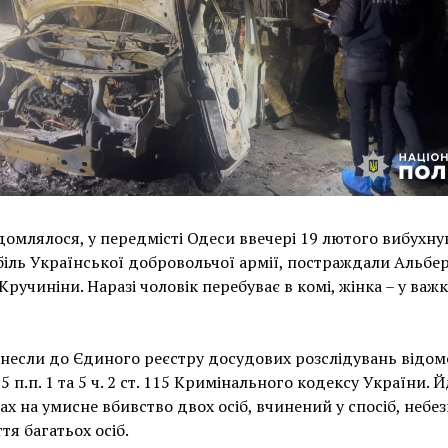
домлялося, у передмісті Одеси ввечері 19 лютого вибухну
іль Української добровольчої армії, постраждали Альбер
Кручиніни. Наразі чоловік перебуває в комі, жінка – у важ
внесли до Єдиного реєстру досудових розслідувань відомо
 15 п.п. 1 та 5 ч. 2 ст. 115 Кримінального кодексу України. 
ах на умисне вбивство двох осіб, вчинений у спосіб, небе
тя багатьох осіб.