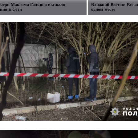
очери Максима Галкина вызвало
Ближний Восток: Все а
ния в Сети
одном месте