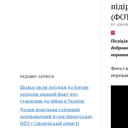
піді
(ФОТ
BY ADMIN 
Поліція
доброво
поранив
Фото і 
переда
НЕДАВНІ ЗАПИСИ
Шольц після поїздки до Китаю
розкрив цікавий факт про
ставлення до війни в Україні
Дрони атакували головний
перевалочний вузол білоруських
НПЗ у Смоленській області