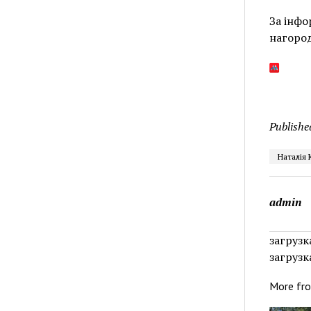
За інф
нагород
Publishe
Наталія 
admin
загрузка
загрузка
More fr