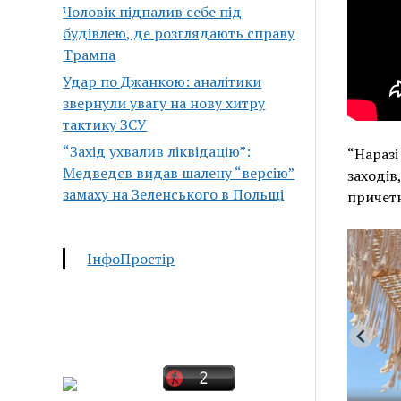
Чоловік підпалив себе під
будівлею, де розглядають справу
Трампа
Удар по Джанкою: аналітики
звернули увагу на нову хитру
тактику ЗСУ
“Захід ухвалив ліквідацію”:
“Наразі
Медведєв видав шалену “версію”
заходів
замаху на Зеленського в Польщі
причетн
ІнфоПростір