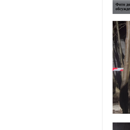
Фото д
обсужде