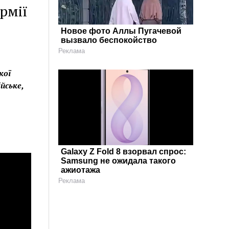
рмії
Новое фото Аллы Пугачевой
вызвало беспокойство
Реклама
кої
йське,
Galaxy Z Fold 8 взорвал спрос:
Samsung не ожидала такого
ажиотажа
Реклама