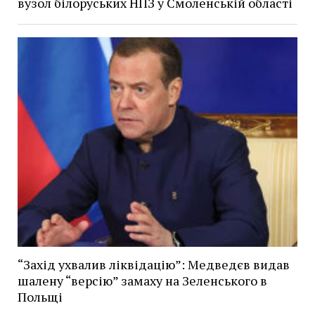
вузол білоруських НПЗ у Смоленській області
“Захід ухвалив ліквідацію”: Медведєв видав
шалену “версію” замаху на Зеленського в
Польщі