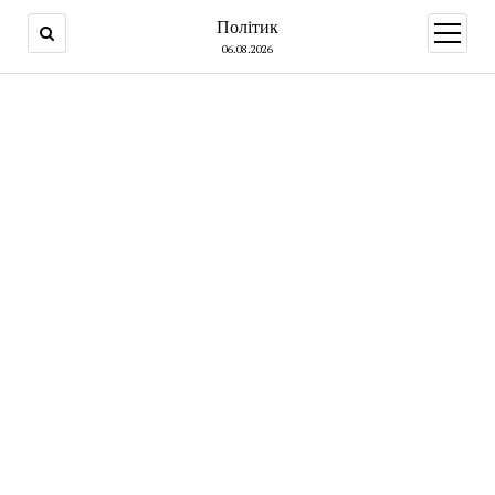
Політик
open
menu
06.08.2026