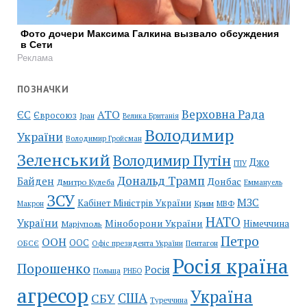
Фото дочери Максима Галкина вызвало обсуждения
в Сети
Реклама
ПОЗНАЧКИ
Верховна Рада
АТО
ЄС
Євросоюз
Іран
Велика Британія
Володимир
України
Володимир Гройсман
Зеленський
Володимир Путін
Джо
ГПУ
Дональд Трамп
Байден
Донбас
Дмитро Кулеба
Еммануель
ЗСУ
МЗС
Кабінет Міністрів України
Крим
МВФ
Макрон
НАТО
України
Міноборони України
Німеччина
Маріуполь
Петро
ООН
ООС
ОБСЄ
Пентагон
Офіс президента України
Росія країна
Порошенко
Росія
Польща
РНБО
агресор
Україна
США
СБУ
Туреччина