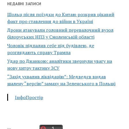
НЕДАВНІ ЗАПИСИ
Шольц після поїздки до Китаю розкрив цікавий
факт про ставлення до війни в Україні
Дрони атакували головний перевалочний вузол
білоруських НПЗ у Смоленській області
Чоловік підпалив себе під будівлею, де
розглядають справу Трампа
Удар по Джанкою: аналітики звернули увагу на
нову хитру тактику ЗСУ
“Захід ухвалив ліквідацію”: Медведєв видав
шалену “версію” замаху на Зеленського в Польщі
ІнфоПростір