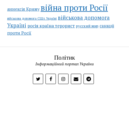
війна проти Росії
аннексія Криму
військова допомога
військова допомога США Україні
Україні
росія країна терорист
санкціі
русский мир
проти Росії
Політик
Інформаційний портал України