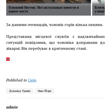
Ближний Восток: Все актуальные новости в
Блогерша 
одном месте
улицам М
За даними очевидців, чоловік горів кілька хвилин.
Представник місцевої служби з надзвичайних
ситуацій повідомив, що чоловіка доправили до
лікарні. Він перебуває в критичному стані.
Published in
Світ
Дональд Трамп
Нью-Йорк
admin