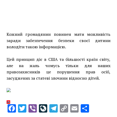
Кожний громадянин повинен мати можливість
заради забезпечення безпеки своєї дитини
володіти такою інформацією.
Цей принцип діє в США та більшості країн світу,
але на жаль чомусь тільки для наших
правозахисників це порушення прав осіб,
засуджених за статеві злочини відносно дітей.
Facebook
Twitter
Viber
LiveJournal
Telegram
Copy
Email
Share
Link