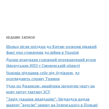
НЕДАВНІ ЗАПИСИ
Шольц після поїздки до Китаю розкрив цікавий
факт про ставлення до війни в Україні
Дрони атакували головний перевалочний вузол
білоруських НПЗ у Смоленській області
Чоловік підпалив себе під будівлею, де
розглядають справу Трампа
Удар по Джанкою: аналітики звернули увагу на
нову хитру тактику ЗСУ
“Захід ухвалив ліквідацію”: Медведєв видав
шалену “версію” замаху на Зеленського в Польщі