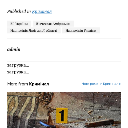
Published in
Кримінал
ВР України
В’ячеслав Амброськін
Нацполіція Львівської області
Нацполіція України
admin
загрузка...
загрузка...
More from
Кримінал
More posts in Кримінал »