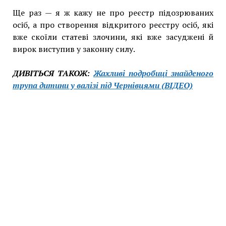
Ще раз — я ж кажу не про реєстр підозрюваних
осіб, а про створення відкритого реєстру осіб, які
вже скоїли статеві злочини, які вже засуджені й
вирок виступив у законну силу.
ДИВІТЬСЯ ТАКОЖ:
Жахливі подробиці знайденого
трупа дитини у валізі під Чернівцями (ВІДЕО)