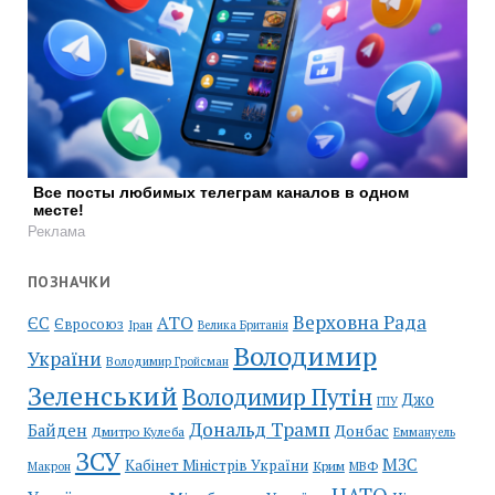
Все посты любимых телеграм каналов в одном
месте!
Реклама
ПОЗНАЧКИ
Верховна Рада
АТО
ЄС
Євросоюз
Іран
Велика Британія
Володимир
України
Володимир Гройсман
Зеленський
Володимир Путін
Джо
ГПУ
Дональд Трамп
Байден
Донбас
Дмитро Кулеба
Еммануель
ЗСУ
МЗС
Кабінет Міністрів України
Крим
МВФ
Макрон