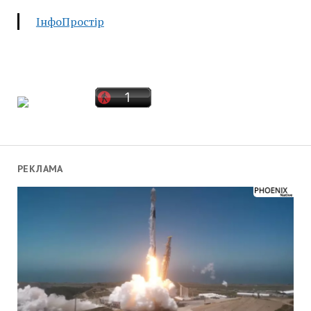
ІнфоПростір
РЕКЛАМА