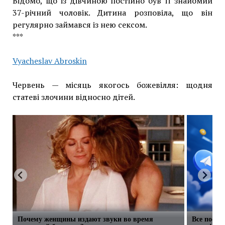
Відомо, що із дівчиною постійно був її знайомий
37-річний чоловік. Дитина розповіла, що він
регулярно займався із нею сексом.
***
Vyacheslav Abroskin
Червень — місяць якогось божевілля: щодня
статеві злочини відносно дітей.
Почему женщины издают звуки во время
Все посты