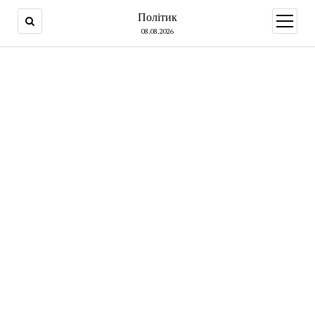
Політик
open
menu
08.08.2026