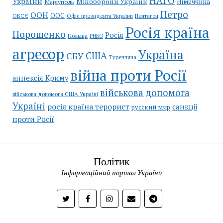
НАТО
України
Міноборони України
Німеччина
Маріуполь
Петро
ООН
ООС
ОБСЄ
Пентагон
Офіс президента України
Росія країна
Порошенко
Росія
Польща
РНБО
агресор
Україна
США
СБУ
Туреччина
війна проти Росії
аннексія Криму
військова допомога
військова допомога США Україні
Україні
росія країна терорист
санкціі
русский мир
проти Росії
Політик
Інформаційний портал України