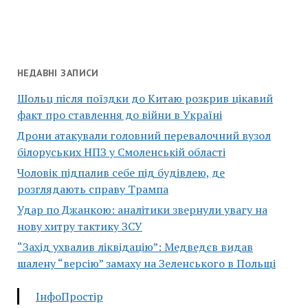
НЕДАВНІ ЗАПИСИ
Шольц після поїздки до Китаю розкрив цікавий
факт про ставлення до війни в Україні
Дрони атакували головний перевалочний вузол
білоруських НПЗ у Смоленській області
Чоловік підпалив себе під будівлею, де
розглядають справу Трампа
Удар по Джанкою: аналітики звернули увагу на
нову хитру тактику ЗСУ
“Захід ухвалив ліквідацію”: Медведєв видав
шалену “версію” замаху на Зеленського в Польщі
ІнфоПростір