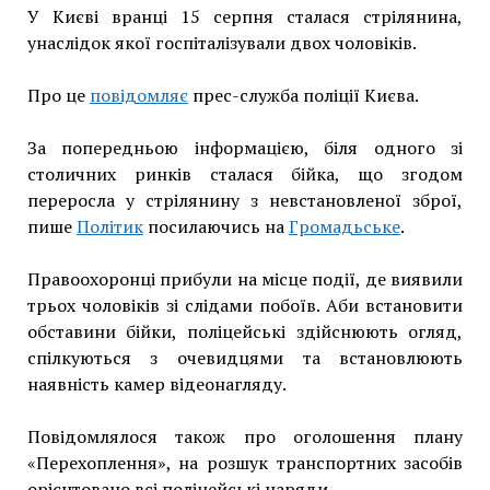
У Києві вранці 15 серпня сталася стрілянина,
унаслідок якої госпіталізували двох чоловіків.
Про це
повідомляє
прес-служба поліції Києва.
За попередньою інформацією, біля одного зі
столичних ринків сталася бійка, що згодом
переросла у стрілянину з невстановленої зброї,
пише
Політик
посилаючись на
Громадьське
.
Правоохоронці прибули на місце події, де виявили
трьох чоловіків зі слідами побоїв. Аби встановити
обставини бійки, поліцейські здійснюють огляд,
спілкуються з очевидцями та встановлюють
наявність камер відеонагляду.
Повідомлялося також про оголошення плану
«Перехоплення», на розшук транспортних засобів
орієнтовано всі поліцейські наряди.