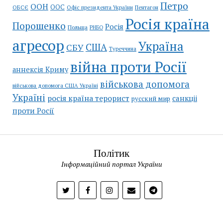
Петро
ООН
ООС
ОБСЄ
Пентагон
Офіс президента України
Росія країна
Порошенко
Росія
Польща
РНБО
агресор
Україна
США
СБУ
Туреччина
війна проти Росії
аннексія Криму
військова допомога
військова допомога США Україні
Україні
росія країна терорист
санкціі
русский мир
проти Росії
Політик
Інформаційний портал України