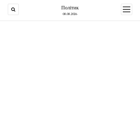
Політик
open
menu
08.08.2026