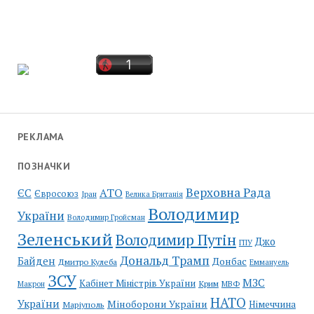
РЕКЛАМА
ПОЗНАЧКИ
Верховна Рада
АТО
ЄС
Євросоюз
Іран
Велика Британія
Володимир
України
Володимир Гройсман
Зеленський
Володимир Путін
Джо
ГПУ
Дональд Трамп
Байден
Донбас
Дмитро Кулеба
Еммануель
ЗСУ
МЗС
Кабінет Міністрів України
Крим
МВФ
Макрон
НАТО
України
Міноборони України
Німеччина
Маріуполь