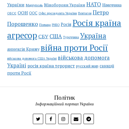
НАТО
України
Міноборони України
Німеччина
Маріуполь
Петро
ООН
ООС
ОБСЄ
Пентагон
Офіс президента України
Росія країна
Порошенко
Росія
Польща
РНБО
агресор
Україна
США
СБУ
Туреччина
війна проти Росії
аннексія Криму
військова допомога
військова допомога США Україні
Україні
росія країна терорист
санкціі
русский мир
проти Росії
Політик
Інформаційний портал України