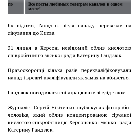
жды по
Все посты любимых телеграм каналов в одном
месте!
Як відомо, Гандзюк після нападу перевезли на
лікування до Києва.
31 липня в Херсоні невідомий облив кислотою
співробітницю міської ради Катерину Гандзюк.
Правоохоронці кілька разів перекваліфіковували
напад і врешті кваліфікували як замах на вбивство.
Гандзюк погодилася співпрацювати зі слідством.
Журналіст Сергій Нікітенко опублікував фоторобот
чоловіка, який облив концентрованою сірчаної
кислотою співробітницю Херсонської міської ради
Катерину Гандзюк.