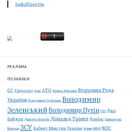
ІнфоПростір
РЕКЛАМА
ПОЗНАЧКИ
Верховна Рада
АТО
ЄС
Євросоюз
Іран
Велика Британія
Володимир
України
Володимир Гройсман
Зеленський
Володимир Путін
Джо
ГПУ
Дональд Трамп
Байден
Донбас
Дмитро Кулеба
Еммануель
ЗСУ
МЗС
Кабінет Міністрів України
Крим
МВФ
Макрон