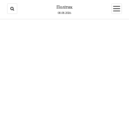
Політик
open
menu
08.08.2026