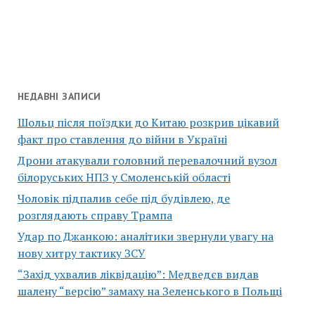
НЕДАВНІ ЗАПИСИ
Шольц після поїздки до Китаю розкрив цікавий
факт про ставлення до війни в Україні
Дрони атакували головний перевалочний вузол
білоруських НПЗ у Смоленській області
Чоловік підпалив себе під будівлею, де
розглядають справу Трампа
Удар по Джанкою: аналітики звернули увагу на
нову хитру тактику ЗСУ
“Захід ухвалив ліквідацію”: Медведєв видав
шалену “версію” замаху на Зеленського в Польщі