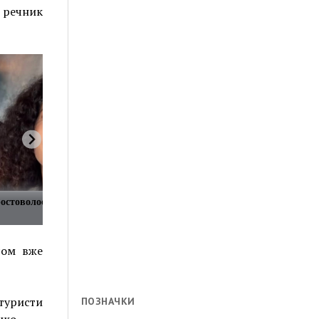
 речник
остоволосились в
сом вже
 туристи
ПОЗНАЧКИ
нко.