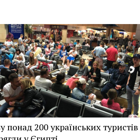
у понад 200 українських туристів
рягли у Єгипті