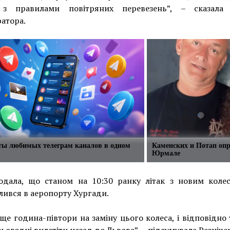
 з правилами повітряних перевезень”, – сказала
атора.
сты любимых телеграм каналов в одном
Каменских и Потап опр
Юрмале
одала, що станом на 10:30 ранку літак з новим коле
ився в аеропорту Хургади.
ще година-півтори на заміну цього колеса, і відповідно
ьогодні вилетіти назад до Львова”, – підсумувала Резніче