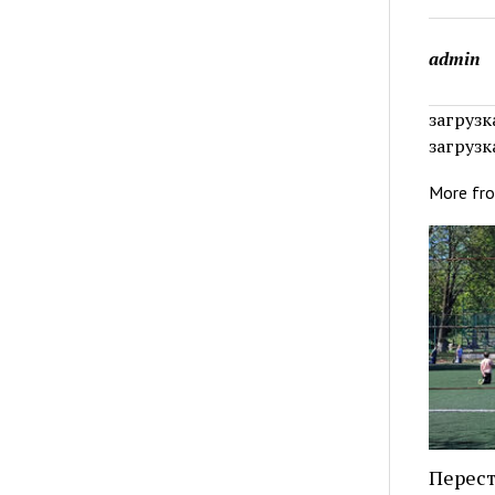
admin
загрузка
загрузка
More fr
Перест