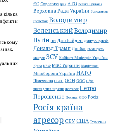
АТО
ЄС
Євросоюз
Іран
Велика Британія
Верховна Рада України
Володимир
а кілька
Володимир
флікти
Гройсман
Зеленський
Володимир
Путін
Джо Байден
Дмитро Кулеба
нському
ГПУ
Дональд Трамп
Донбас
аїнах.
Еммануель
ЗСУ
Кабінет Міністрів України
Макрон
уальних
МЗС України
Крим
Маріуполь
МВФ
НАТО
Міноборони України
ООН
Німеччина
ООС
ОБСЄ
Офіс
Петро
Пентагон
президента України
Порошенко
Росія
Польща
РНБО
Росія країна
агресор
США
СБУ
Туреччина