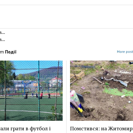
...
...
om
Події
More post
али грати в футбол і
Помстився: на Житоми