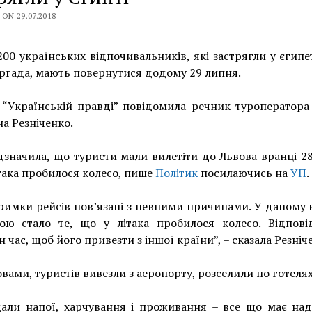
ON 29.07.2018
00 українських відпочивальників, які застрягли у єгип
ургада, мають повернутися додому 29 липня.
“Українській правді” повідомила речник туроператора
а Резніченко.
дзначила, що туристи мали вилетіти до Львова вранці 2
ітака пробилося колесо, пише
Політик
посилаючись на
УП
.
тримки рейсів пов’язані з певними причинами. У даному
ою стало те, що у літака пробилося колесо. Відпові
н час, щоб його привезти з іншої країни”, – сказала Резніч
ловами, туристів вивезли з аеропорту, розселили по готелях
дали напої, харчування і проживання – все що має над