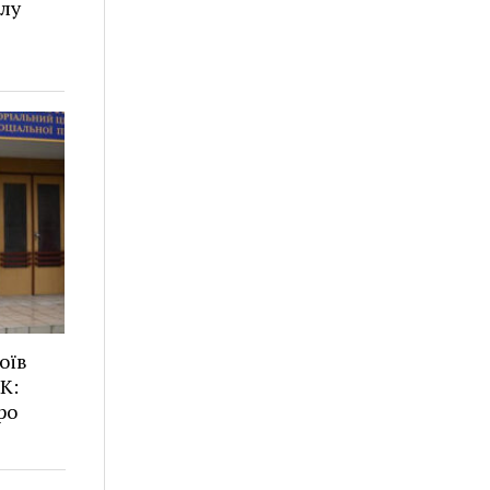
лу
оїв
К:
ро