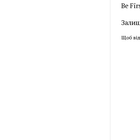
Be Fi
Залиш
Щоб ві