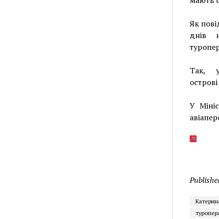
Як пові
днів 
туропер
Так, у
острові
У Міні
авіапер
Publishe
Катерин
туропера