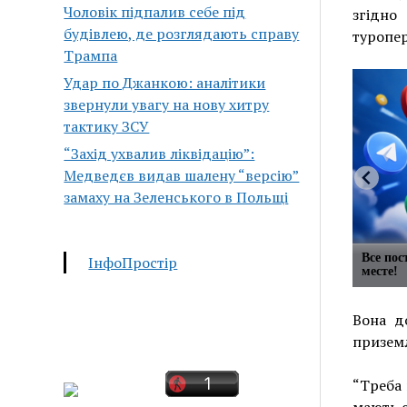
Чоловік підпалив себе під
згідно
будівлею, де розглядають справу
туропер
Трампа
Удар по Джанкою: аналітики
звернули увагу на нову хитру
тактику ЗСУ
“Захід ухвалив ліквідацію”:
Медведєв видав шалену “версію”
замаху на Зеленського в Польщі
Все по
ІнфоПростір
месте!
Вона д
приземл
“Треба 
мають с