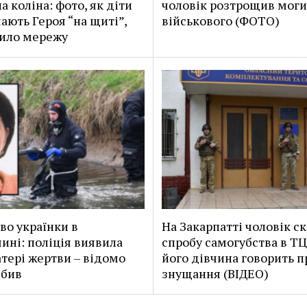
а коліна: фото, як діти
чоловік розтрощив моги
чають Героя “на щиті”,
військового (ФОТО)
ило мережу
во українки в
На Закарпатті чоловік ск
ині: поліція виявила
спробу самогубства в ТЦ
атері жертви – відомо
його дівчина говорить п
вбив
знущання (ВІДЕО)