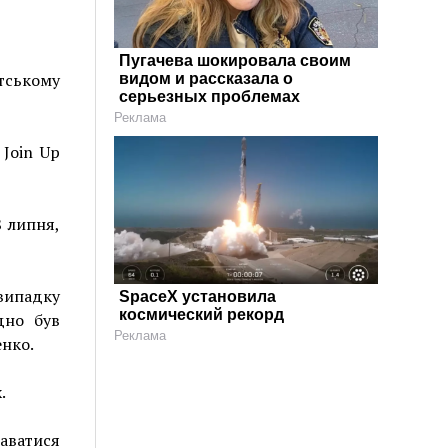
Пугачева шокировала своим
етському
видом и рассказала о
серьезных проблемах
Реклама
 Join Up
8 липня,
 випадку
SpaceX установила
космический рекорд
дно був
Реклама
енко.
.
аватися