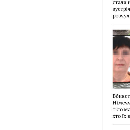
стали н
зустрі
розчул
Вбивст
Німечч
тіло м
хто їх 