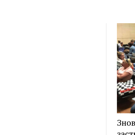
Знов
заст