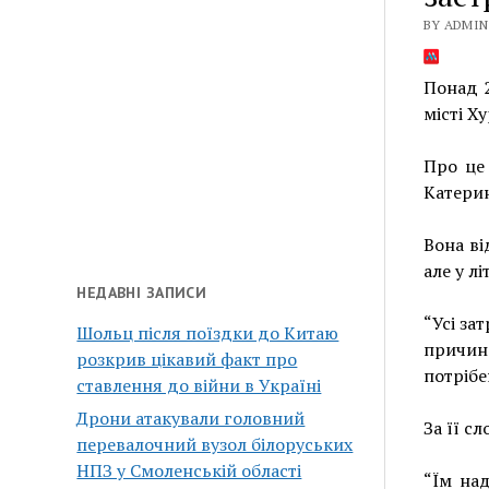
BY ADMIN 
Понад 2
місті Х
Про це 
Катерин
Вона ві
але у л
НЕДАВНІ ЗАПИСИ
“Усі за
Шольц після поїздки до Китаю
причин
розкрив цікавий факт про
потрібе
ставлення до війни в Україні
Дрони атакували головний
За її с
перевалочний вузол білоруських
НПЗ у Смоленській області
“Їм на