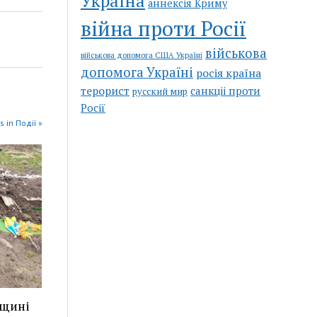
Україна
аннексія Криму
війна проти Росії
військова
військова допомога США Україні
допомога Україні
росія країна
терорист
санкціі проти
русский мир
Росії
s in Події »
рщині