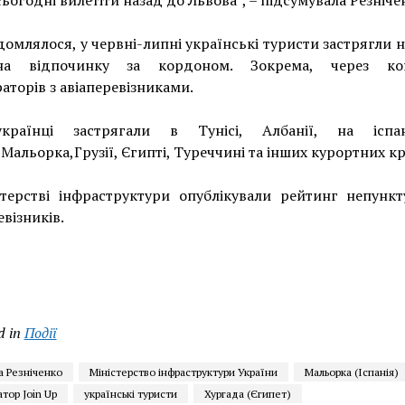
домлялося, у червні-липні українські туристи застрягли н
на відпочинку за кордоном. Зокрема, через кон
аторів з авіаперевізниками.
країнці застрягали в Тунісі, Албанії, на іспа
 Мальорка,Грузії, Єгипті, Туреччині та інших курортних кр
стерстві інфраструктури опублікували рейтинг непункт
евізників.
d in
Події
а Резніченко
Міністерство інфраструктури України
Мальорка (Іспанія)
тор Join Up
українські туристи
Хургада (Єгипет)