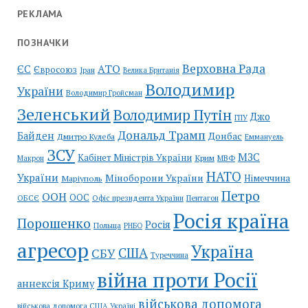
РЕКЛАМА
ПОЗНАЧКИ
Верховна Рада
АТО
ЄС
Євросоюз
Іран
Велика Британія
Володимир
України
Володимир Гройсман
Зеленський
Володимир Путін
Джо
ГПУ
Дональд Трамп
Байден
Донбас
Дмитро Кулеба
Еммануель
ЗСУ
МЗС
Кабінет Міністрів України
Крим
МВФ
Макрон
НАТО
України
Міноборони України
Німеччина
Маріуполь
Петро
ООН
ООС
ОБСЄ
Пентагон
Офіс президента України
Росія країна
Порошенко
Росія
Польща
РНБО
агресор
Україна
США
СБУ
Туреччина
війна проти Росії
аннексія Криму
військова допомога
військова допомога США Україні