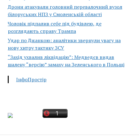
Дрони атакували головний перевалочний вузол
білоруських НПЗ у Смоленській області
Чоловік підпалив себе під будівлею, де
розглядають справу Трампа
Удар по Джанкою: аналітики звернули увагу на
нову хитру тактику ЗСУ
“Захід ухвалив ліквідацію”: Медведєв видав
шалену “версію” замаху на Зеленського в Польщі
ІнфоПростір