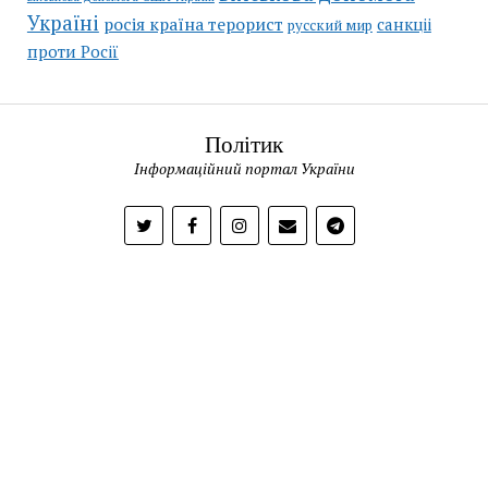
Україні
росія країна терорист
санкціі
русский мир
проти Росії
Політик
Інформаційний портал України