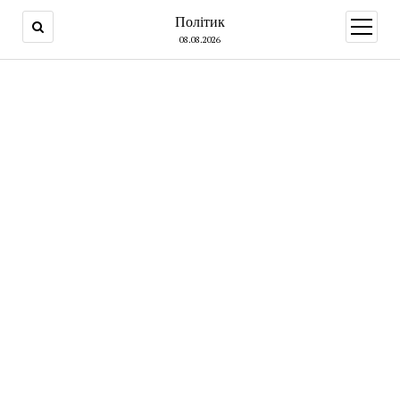
Політик
open
menu
08.08.2026