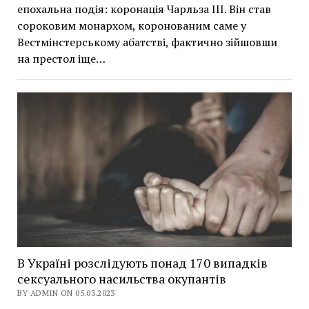
епохальна подія: коронація Чарльза ІІІ. Він став
сороковим монархом, коронованим саме у
Вестмінстерському абатстві, фактично зійшовши
на престол іще…
В Україні розслідують понад 170 випадків
сексуального насильства окупантів
BY ADMIN ON 05.03.2023