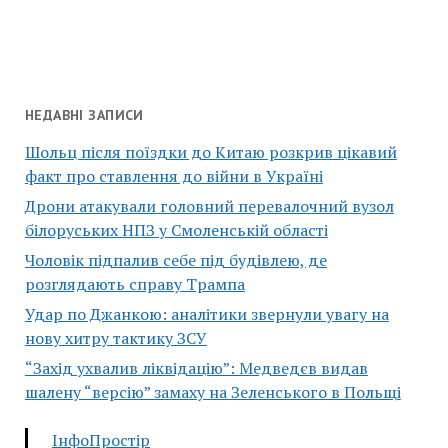
НЕДАВНІ ЗАПИСИ
Шольц після поїздки до Китаю розкрив цікавий
факт про ставлення до війни в Україні
Дрони атакували головний перевалочний вузол
білоруських НПЗ у Смоленській області
Чоловік підпалив себе під будівлею, де
розглядають справу Трампа
Удар по Джанкою: аналітики звернули увагу на
нову хитру тактику ЗСУ
“Захід ухвалив ліквідацію”: Медведєв видав
шалену “версію” замаху на Зеленського в Польщі
ІнфоПростір