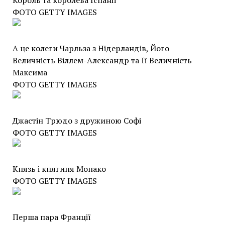
Король та королева Іспанії
ФОТО GETTY IMAGES
А це колеги Чарльза з Нідерландів, Його
Величність Віллем-Александр та Її Величність
Максима
ФОТО GETTY IMAGES
Джастін Трюдо з дружиною Софі
ФОТО GETTY IMAGES
Князь і княгиня Монако
ФОТО GETTY IMAGES
Перша пара Франції