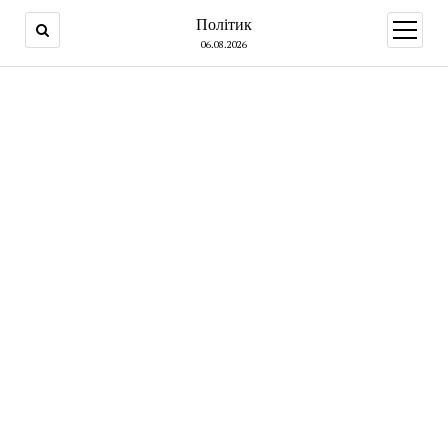
Політик
open
menu
06.08.2026