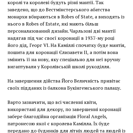
королі та королеві будуть різні мантії. Так
заведено, що до Вестмінстерського абатства
монархи вбираються в Robes of State, а виходять із
нього в Robes of Estate, які мають більш
персоналазований дизайн. Чарльзові дві мантії
надягав під час своєї коронації в 1937-му році
його дід, Георг VI. На Каміллі спочатку буде мантія,
пошита для коронації Єлизавети ІІ, а потім вона
змінить її на нову, яку спеціально для неї вручну
вигаптували у Королівській школі рукоділля.
На завершення дійства Його Величність привітає
своїх підданих із балкона Букінгемського палацу.
Варто зазначити, що всі численні квіти,
використані для декору, по завершенні коронації
забере благодійна організація Floral Angels,
патронесою якої є королева Камілла. Їх буде
передано до будинків для літніх людей та людей із