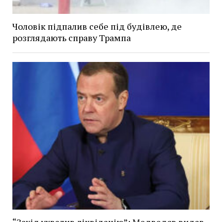
Чоловік підпалив себе під будівлею, де
розглядають справу Трампа
“Захід ухвалив ліквідацію”: Медведєв видав