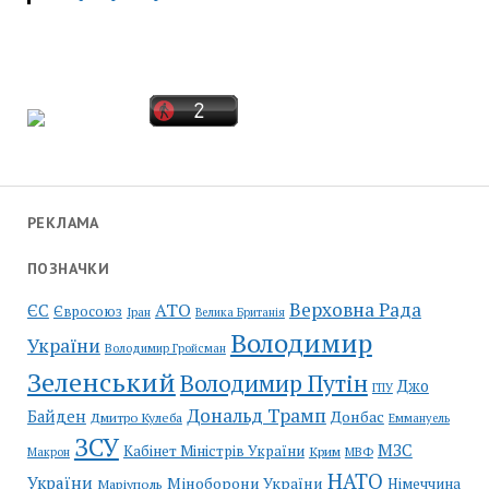
РЕКЛАМА
ПОЗНАЧКИ
Верховна Рада
АТО
ЄС
Євросоюз
Іран
Велика Британія
Володимир
України
Володимир Гройсман
Зеленський
Володимир Путін
Джо
ГПУ
Дональд Трамп
Байден
Донбас
Дмитро Кулеба
Еммануель
ЗСУ
МЗС
Кабінет Міністрів України
Крим
МВФ
Макрон
НАТО
України
Міноборони України
Німеччина
Маріуполь