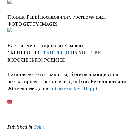
Принца Гаррі посадовили у третьому ряді
ФОТО GETTY IMAGES
Настала черга королеви Камілли
СКРІНШОТ ІЗ
ТРАНСЛЯЦІЇ
НА YOUTUBE
КОРОЛІВСЬКОЇ РОДИНИ
Нагадаємо, 7-го травня відбудеться концерт на
честь короля та королеви. Для Їхніх Величностей та
20 тисяч глядачів
співатиме Кеті Перрі.
Published in
Світ