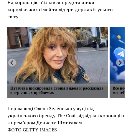
На коронацію з’їхалися представники
королівських сімей та лідери держав із усього
світу.
Пугачева шокировала своим видом и рассказала
Все посты
о серьезных проблемах
месте!
Перша леді Олена Зеленська у луці від
українського бренду The Coat відвідала коронацію
з прем’єром Денисом Шмигалем
ФОТО GETTY IMAGES