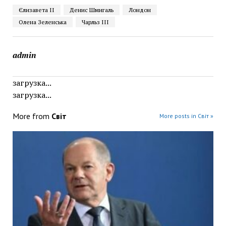
Єлизавета ІІ
Денис Шмигаль
Лондон
Олена Зеленська
Чарльз ІІІ
admin
загрузка...
загрузка...
More from
Світ
More posts in Світ »