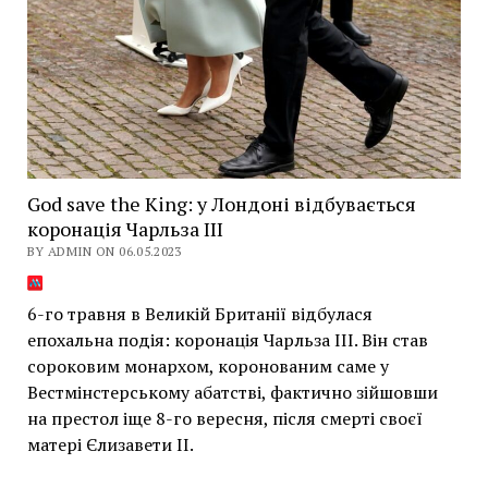
God save the King: у Лондоні відбувається
коронація Чарльза ІІІ
BY ADMIN ON 06.05.2023
6-го травня в Великій Британії відбулася
епохальна подія: коронація Чарльза ІІІ. Він став
сороковим монархом, коронованим саме у
Вестмінстерському абатстві, фактично зійшовши
на престол іще 8-го вересня, після смерті своєї
матері Єлизавети ІІ.