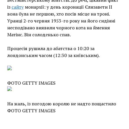
Вестмінстерському абатстві. До речі, цікавий факт
із
сайту
монархії: у день коронації Єлизавети ІІ
вона була не першою, хто посів місце на троні.
Уранці 2-го червня 1953-го року на його сидінні
несподівано виявили чорного кота на ймення
Матінс. Він солоденько спав.
Процесія рушила до абатства о 10:20 за
лондонським часом (12:30 за київським).
ФОТО GETTY IMAGES
На жаль, із погодою королю не надто пощастило
ФОТО GETTY IMAGES