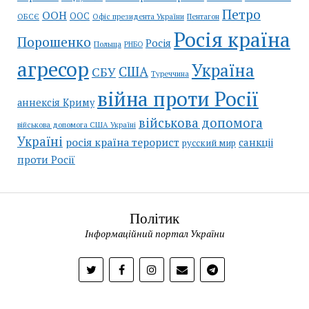
Петро
ООН
ООС
ОБСЄ
Пентагон
Офіс президента України
Росія країна
Порошенко
Росія
Польща
РНБО
агресор
Україна
США
СБУ
Туреччина
війна проти Росії
аннексія Криму
військова допомога
військова допомога США Україні
Україні
росія країна терорист
санкціі
русский мир
проти Росії
Політик
Інформаційний портал України