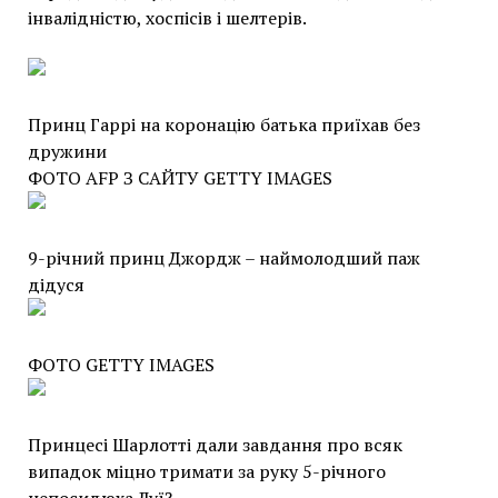
інвалідністю, хоспісів і шелтерів.
Принц Гаррі на коронацію батька приїхав без
дружини
ФОТО AFP З САЙТУ GETTY IMAGES
9-річний принц Джордж – наймолодший паж
дідуся
ФОТО GETTY IMAGES
Принцесі Шарлотті дали завдання про всяк
випадок міцно тримати за руку 5-річного