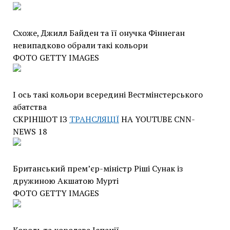
Схоже, Джилл Байден та її онучка Фіннеган
невипадково обрали такі кольори
ФОТО GETTY IMAGES
І ось такі кольори всередині Вестмінстерського
абатства
СКРІНШОТ ІЗ
ТРАНСЛЯЦІЇ
НА YOUTUBE CNN-
NEWS 18
Британський прем’єр-міністр Ріші Сунак із
дружиною Акшатою Мурті
ФОТО GETTY IMAGES