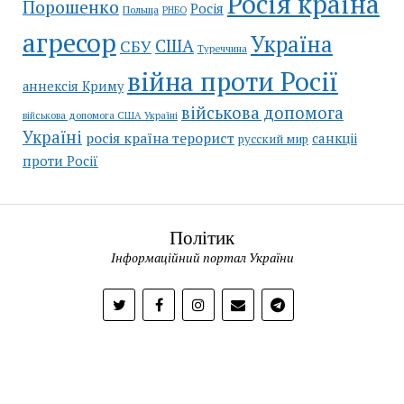
Росія країна
Порошенко
Росія
Польща
РНБО
агресор
Україна
США
СБУ
Туреччина
війна проти Росії
аннексія Криму
військова допомога
військова допомога США Україні
Україні
росія країна терорист
санкціі
русский мир
проти Росії
Політик
Інформаційний портал України