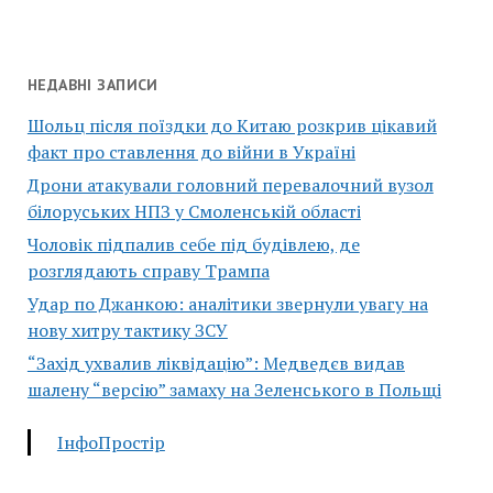
НЕДАВНІ ЗАПИСИ
Шольц після поїздки до Китаю розкрив цікавий
факт про ставлення до війни в Україні
Дрони атакували головний перевалочний вузол
білоруських НПЗ у Смоленській області
Чоловік підпалив себе під будівлею, де
розглядають справу Трампа
Удар по Джанкою: аналітики звернули увагу на
нову хитру тактику ЗСУ
“Захід ухвалив ліквідацію”: Медведєв видав
шалену “версію” замаху на Зеленського в Польщі
ІнфоПростір