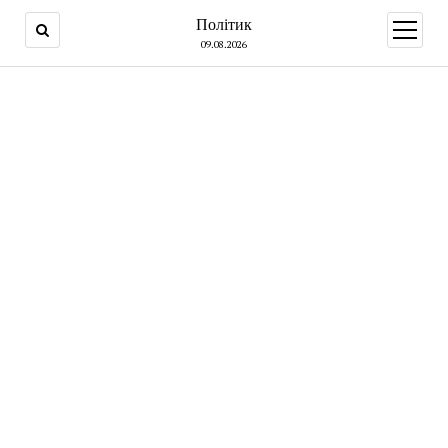
Політик
open
menu
09.08.2026