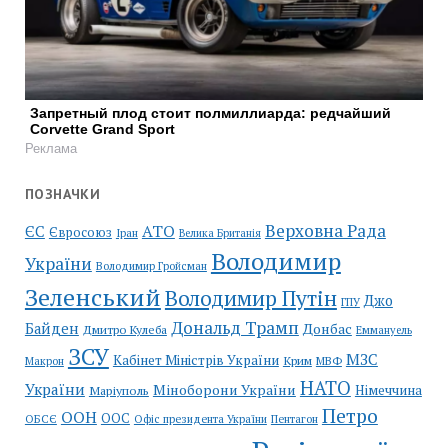
Запретный плод стоит полмиллиарда: редчайший
Corvette Grand Sport
Реклама
ПОЗНАЧКИ
Верховна Рада
АТО
ЄС
Євросоюз
Іран
Велика Британія
Володимир
України
Володимир Гройсман
Зеленський
Володимир Путін
Джо
ГПУ
Дональд Трамп
Байден
Донбас
Дмитро Кулеба
Еммануель
ЗСУ
МЗС
Кабінет Міністрів України
Крим
МВФ
Макрон
НАТО
України
Міноборони України
Німеччина
Маріуполь
Петро
ООН
ООС
ОБСЄ
Пентагон
Офіс президента України