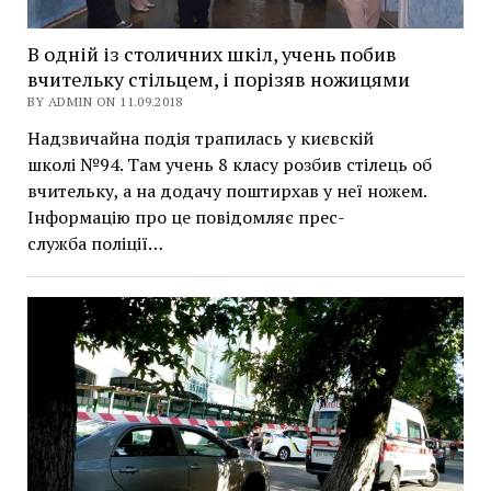
В одній із столичних шкіл, учень побив
вчительку стільцем, і порізяв ножицями
BY ADMIN ON 11.09.2018
Надзвичайна подія трапилась у києвскій
школі №94. Там учень 8 класу розбив стілець об
вчительку, а на додачу поштирхав у неї ножем.
Інформацію про це повідомляє прес-
служба поліції…