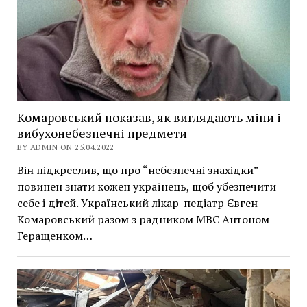
Комаровський показав, як виглядають міни і
вибухонебезпечні предмети
BY ADMIN ON 25.04.2022
Він підкреслив, що про “небезпечні знахідки”
повинен знати кожен українець, щоб убезпечити
себе і дітей. Український лікар-педіатр Євген
Комаровський разом з радником МВС Антоном
Геращенком…