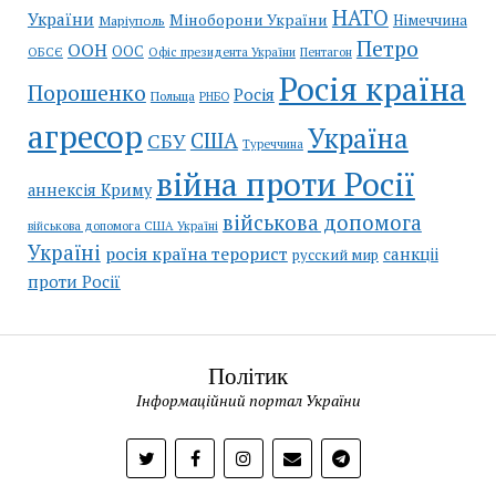
НАТО
України
Міноборони України
Німеччина
Маріуполь
Петро
ООН
ООС
ОБСЄ
Пентагон
Офіс президента України
Росія країна
Порошенко
Росія
Польща
РНБО
агресор
Україна
США
СБУ
Туреччина
війна проти Росії
аннексія Криму
військова допомога
військова допомога США Україні
Україні
росія країна терорист
санкціі
русский мир
проти Росії
Політик
Інформаційний портал України