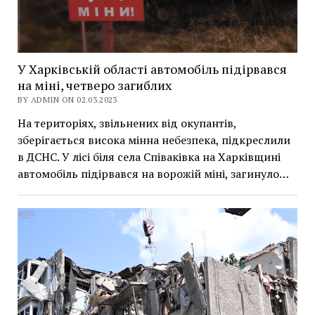
У Харківській області автомобіль підірвався
на міні, четверо загиблих
BY ADMIN ON 02.03.2023
На територіях, звільнених від окупантів,
зберігається висока мінна небезпека, підкреслили
в ДСНС. У лісі біля села Співаківка на Харківщині
автомобіль підірвався на ворожій міні, загинуло…