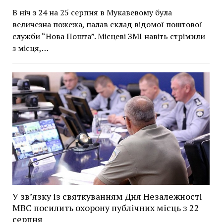
В ніч з 24 на 25 серпня в Мукавевому була
величезна пожежа, палав склад відомої поштової
служби “Нова Пошта”. Місцеві ЗМІ навіть стрімили
з місця,…
У зв’язку із святкуванням Дня Незалежності
МВС посилить охорону публічних місць з 22
серпня