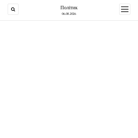
Політик
open
menu
06.08.2026