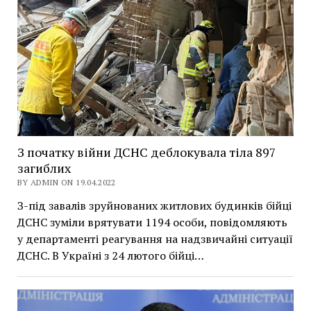
З початку війни ДСНС деблокувала тіла 897
загиблих
BY ADMIN ON 19.04.2022
З-під завалів зруйнованих житлових будинків бійці
ДСНС зуміли врятувати 1194 особи, повідомляють
у департаменті реагування на надзвичайні ситуації
ДСНС. В Україні з 24 лютого бійці…