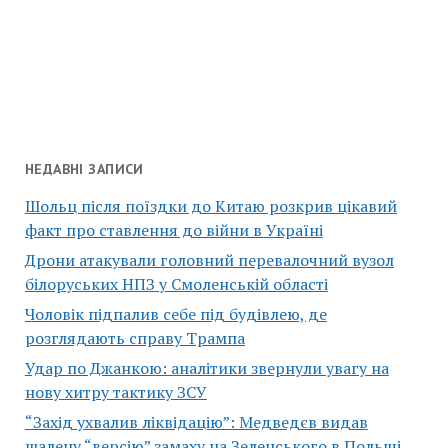
НЕДАВНІ ЗАПИСИ
Шольц після поїздки до Китаю розкрив цікавий
факт про ставлення до війни в Україні
Дрони атакували головний перевалочний вузол
білоруських НПЗ у Смоленській області
Чоловік підпалив себе під будівлею, де
розглядають справу Трампа
Удар по Джанкою: аналітики звернули увагу на
нову хитру тактику ЗСУ
“Захід ухвалив ліквідацію”: Медведєв видав
шалену “версію” замаху на Зеленського в Польщі