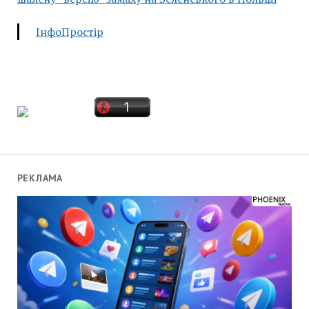
ІнфоПростір
РЕКЛАМА