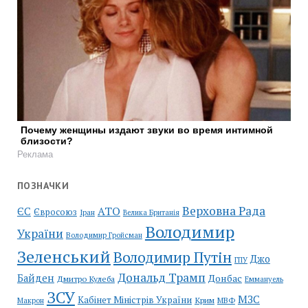
Почему женщины издают звуки во время интимной
близости?
Реклама
ПОЗНАЧКИ
Верховна Рада
АТО
ЄС
Євросоюз
Іран
Велика Британія
Володимир
України
Володимир Гройсман
Зеленський
Володимир Путін
Джо
ГПУ
Дональд Трамп
Байден
Донбас
Дмитро Кулеба
Еммануель
ЗСУ
МЗС
Кабінет Міністрів України
Крим
МВФ
Макрон