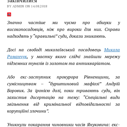
закінчилися
BY ADMIN ON 14.08.2018
Значно частіше ми чуємо про обшуки у
високопосадовців, ніж про вироки для них. Справи
надходять у “правильні” суди, докази зникають.
Досі на свободі миколаївський посадовець
Микола
Романчук
, у маєтку якого слідчі знайшли мережу
підземних тунелів із золотом та антикваріатом.
Або екс-заступник прокурора Рівненщини, за
сумісництвом –
“бурштиновий мафіозі” Андрій
Боровик
. За іронією долі, поки тривають суди, він
захистив дисертацію на тему: “Спеціальні види
звільнення від кримінальної відповідальності за
корупційні злочини”.
Уникнули покарання чиновники часів Януковича: екс-