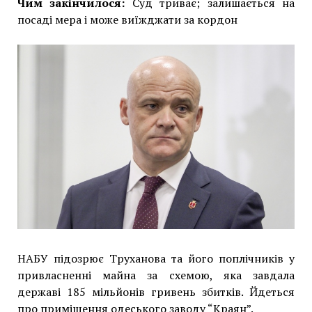
Чим закінчилося:
Суд триває; залишається на
посаді мера і може виїжджати за кордон
НАБУ підозрює Труханова та його поплічників у
привласненні майна за схемою, яка завдала
державі 185 мільйонів гривень збитків. Йдеться
про приміщення одеського заводу “Краян”.