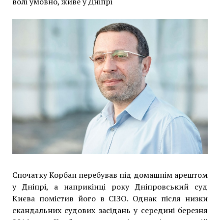
волі умовно, живе у Дніпрі
Спочатку Корбан перебував під домашнім арештом
у Дніпрі, а наприкінці року Дніпровський суд
Києва помістив його в СІЗО. Однак після низки
скандальних судових засідань у середині березня