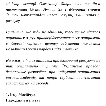
міністр юстиції
Олександр Лавринович
та його
наступниця
Олена Лукаш
. Як і фігурант
справи
“вишок Бойка”
нардеп Євген Бакулін, який зараз у
розшуку.
Примітно, що ледь не єдиними, кому ще
не вдалося
вирватися з рук правосуддя
залишаються затримані
в березні керівник центру звільнення полонених
Володимир Рубан і нардеп Надія Савченко.
На жаль, в інших випадках правоохоронці реагують не
так оперативно і рішуче. “Українська правда”
детальніше розповідає про найгучніші затримання
високопосадовців, які попри серйозні звинувачення
залишаються на свободі.
1. Ігор Мосійчук
Народний депутат