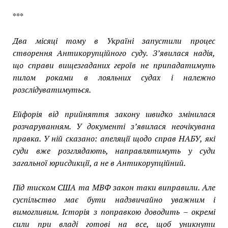
***
Два місяці тому в Україні
запустили процес
створення Антикорупційного суду
. З’явилася надія,
що справи вищезгаданих героїв не припадатимуть
пилом роками в лояльних судах і належно
розслідуватимуться.
Ейфорія від прийняття закону швидко змінилася
розчаруванням. У документі з’явилася неочікувана
правка. У ній сказано: апеляції щодо справ НАБУ, які
суди вже розглядають, направлятимуть у суди
загальної юрисдикції, а не в Антикорупційний.
Під тиском США та МВФ
закон таки виправили
. Але
суспільство має бути надзвичайно уважним і
вимогливим. Історія з поправкою доводить – окремі
сили при владі готові на все, щоб уникнути