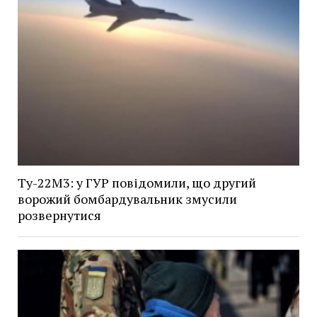
Ту-22М3: у ГУР повідомили, що другий
ворожий бомбардувальник змусили
розвернутися