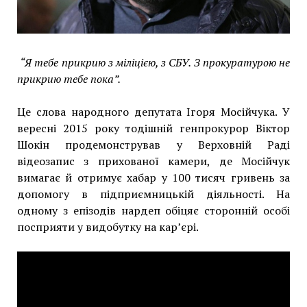
“Я тебе прикрию з міліцією, з СБУ. З прокуратурою не
прикрию тебе пока”.
Це слова народного депутата Ігоря Мосійчука. У
вересні 2015 року тодішній генпрокурор Віктор
Шокін продемонстрував у Верховній Раді
відеозапис з прихованої камери, де Мосійчук
вимагає й отримує хабар у 100 тисяч гривень за
допомогу в підприємницькій діяльності. На
одному з епізодів нардеп обіцяє сторонній особі
посприяти у видобутку на кар’єрі.