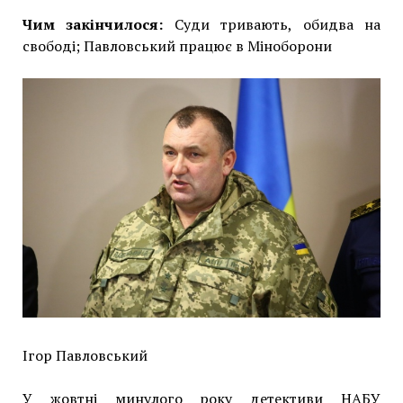
Чим закінчилося:
Суди тривають, обидва на
свободі; Павловський працює в Міноборони
Ігор Павловський
У жовтні минулого року детективи НАБУ