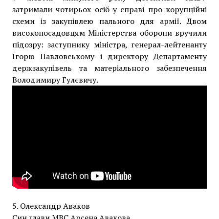
затримали чотирьох осіб у справі про корупційні
схеми із закупівлею пального для армії. Двом
високопосадовцям Міністерства оборони вручили
підозру: заступнику міністра, генерал-лейтенанту
Ігорю Павловському і директору Департаменту
держзакупівель та матеріального забезпечення
Володимиру Гулєвичу.
5. Олександр Аваков
Син глави МВС Арсена Авакова