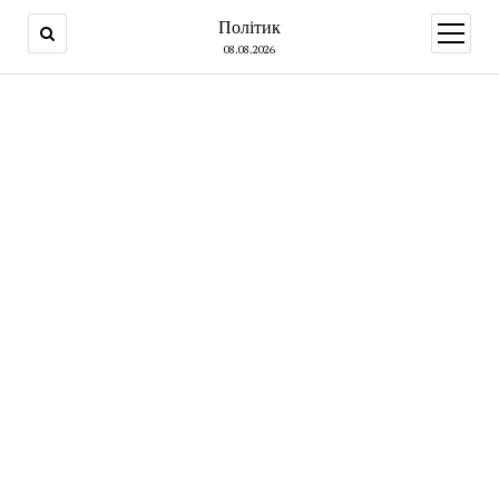
Політик
open
menu
08.08.2026