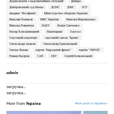
Держслужба з надзвичайних ситуацій
Дніпро
Дніпровський суд Києва
ДСНС
ДФС
ЗСУ
лікарня "Феофанія"
Міністерство оборони України
Максим Поляков
МВС України
Микола Мартиненко
Микола Романчук
НАБУ
Надія Савченко
Назар Холодницький
Нацгвардія
Одесса
Одеський аеропорт
одеський завод "Краян"
Олександр Аваков
Олександр Грановський
Олена Лукаш
партія "Народний фронт"
партія "УКРОП"
Роман Насіров
САП
СБУ
Сергій Бочковський
admin
загрузка...
загрузка...
More from
Україна
More posts in Україна »