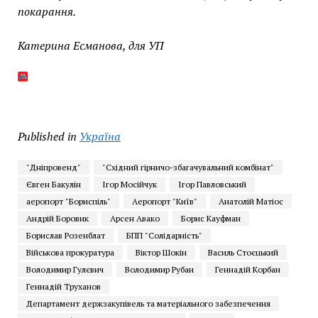
покарання.
Катерина Есманова, для УП
Published in
Україна
"Дніпровенд"
"Східний гірничо-збагачувальний комбінат"
Євген Бакулін
Ігор Мосійчук
Ігор Павловський
аеропорт "Бориспіль"
Аеропорт "Київ"
Анатолій Матіос
Андрій Боровик
Арсен Авако
Борис Кауфман
Борислав Розенблат
БПП "Солідарність"
Військова прокуратура
Віктор Шокін
Василь Стоєцький
Володимир Гулєвич
Володимир Рубан
Геннадій Корбан
Геннадій Труханов
Департамент держзакупівель та матеріального забезпечення