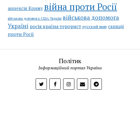
війна проти Росії
аннексія Криму
військова допомога
військова допомога США Україні
Україні
росія країна терорист
санкціі
русский мир
проти Росії
Політик
Інформаційний портал України