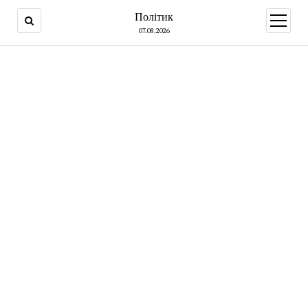
Політик
open
menu
07.08.2026