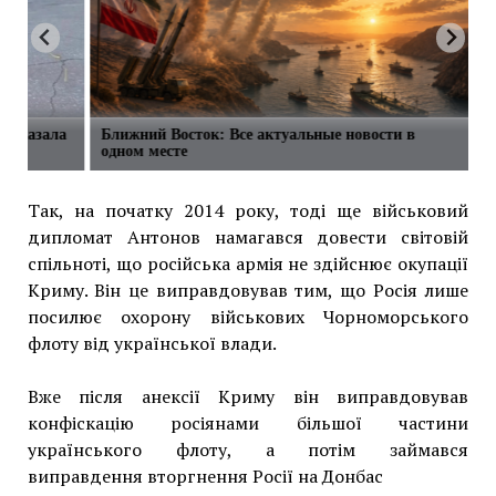
ассказала
Ближний Восток: Все актуальные новости в
одном месте
Так, на початку 2014 року, тоді ще військовий
дипломат Антонов намагався довести світовій
спільноті, що російська армія не здійснює окупації
Криму. Він це виправдовував тим, що Росія лише
посилює охорону військових Чорноморського
флоту від української влади.
Вже після анексії Криму він виправдовував
конфіскацію росіянами більшої частини
українського флоту, а потім займався
виправдення вторгнення Росії на Донбас