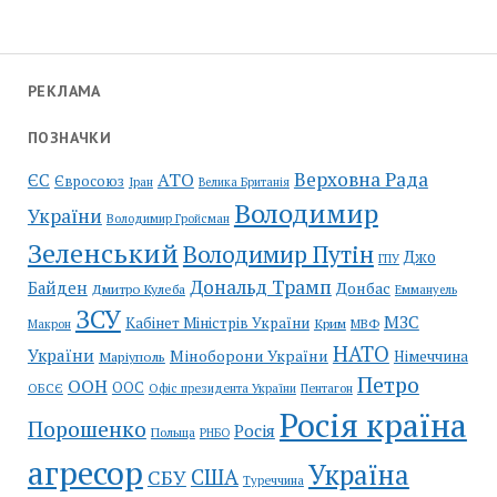
РЕКЛАМА
ПОЗНАЧКИ
Верховна Рада
АТО
ЄС
Євросоюз
Іран
Велика Британія
Володимир
України
Володимир Гройсман
Зеленський
Володимир Путін
Джо
ГПУ
Дональд Трамп
Байден
Донбас
Дмитро Кулеба
Еммануель
ЗСУ
МЗС
Кабінет Міністрів України
Крим
МВФ
Макрон
НАТО
України
Міноборони України
Німеччина
Маріуполь
Петро
ООН
ООС
ОБСЄ
Пентагон
Офіс президента України
Росія країна
Порошенко
Росія
Польща
РНБО
агресор
Україна
США
СБУ
Туреччина