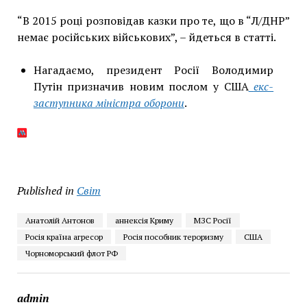
“В 2015 році розповідав казки про те, що в “Л/ДНР”
немає російських військових”, – йдеться в статті.
Нагадаємо, президент Росії Володимир
Путін призначив новим послом у США
екс-
заступника міністра оборони
.
Published in
Світ
Анатолій Антонов
аннексія Криму
МЗС Росії
Росія країна агресор
Росія пособник тероризму
США
Чорноморський флот РФ
admin