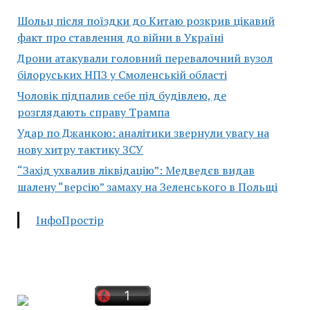
Шольц після поїздки до Китаю розкрив цікавий
факт про ставлення до війни в Україні
Дрони атакували головний перевалочний вузол
білоруських НПЗ у Смоленській області
Чоловік підпалив себе під будівлею, де
розглядають справу Трампа
Удар по Джанкою: аналітики звернули увагу на
нову хитру тактику ЗСУ
“Захід ухвалив ліквідацію”: Медведєв видав
шалену “версію” замаху на Зеленського в Польщі
ІнфоПростір