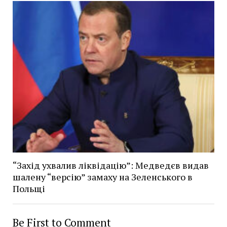
“Захід ухвалив ліквідацію”: Медведєв видав
шалену “версію” замаху на Зеленського в
Польщі
Be First to Comment