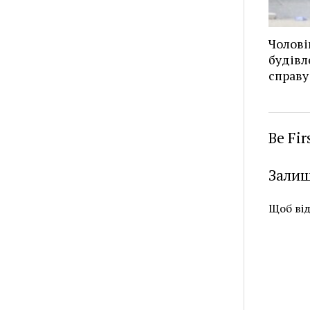
Чолові
будівл
справу
Be Fi
Залиш
Щоб ві