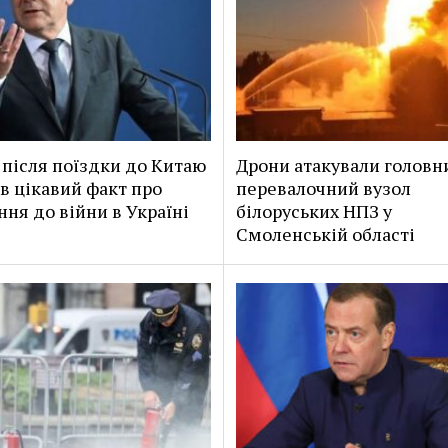
після поїздки до Китаю
Дрони атакували головн
в цікавий факт про
перевалочний вузол
ння до війни в Україні
білоруських НПЗ у
Смоленській області