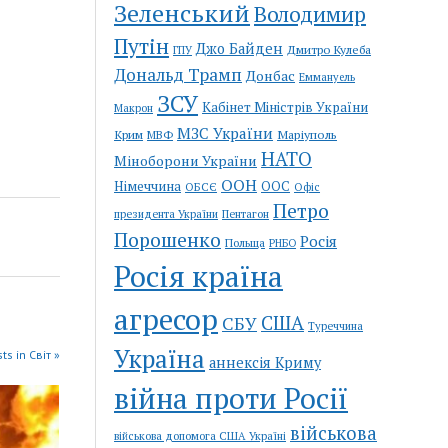
Зеленський
Володимир
Путін
Джо Байден
Дмитро Кулеба
ГПУ
Дональд Трамп
Донбас
Еммануель
ЗСУ
Кабінет Міністрів України
Макрон
МЗС України
Крим
Маріуполь
МВФ
НАТО
Міноборони України
ООН
Німеччина
ООС
ОБСЄ
Офіс
Петро
Пентагон
президента України
Порошенко
Росія
Польща
РНБО
Росія країна
агресор
США
СБУ
Туреччина
Україна
ts in Світ »
аннексія Криму
війна проти Росії
військова
військова допомога США Україні