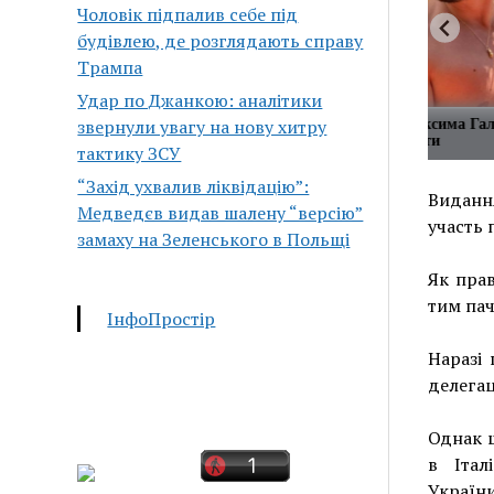
Чоловік підпалив себе під
будівлею, де розглядають справу
Трампа
Удар по Джанкою: аналітики
звернули увагу на нову хитру
шокировала своим видом и рассказала
Фото дочери Максима Га
ых проблемах
обсуждения в Сети
тактику ЗСУ
“Захід ухвалив ліквідацію”:
Видання
Медведєв видав шалену “версію”
участь
замаху на Зеленського в Польщі
Як пра
тим пач
ІнфоПростір
Наразі
делегац
Однак ш
в Італ
України