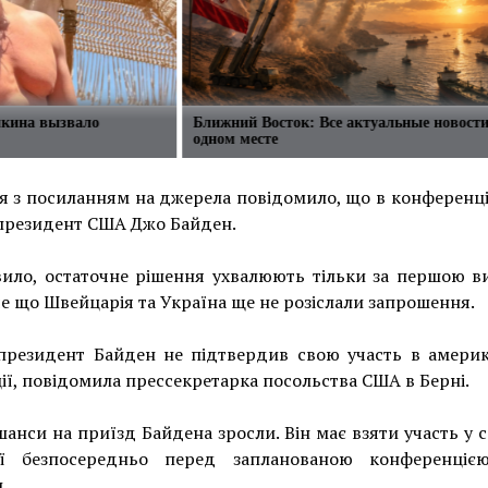
лкина вызвало
Ближний Восток: Все актуальные новости
одном месте
 з посиланням на джерела повідомило, що в конференці
 президент США Джо Байден.
вило, остаточне рішення ухвалюють тільки за першою в
е що Швейцарія та Україна ще не розіслали запрошення.
 президент Байден не підтвердив свою участь в америк
ії, повідомила прессекретарка посольства США в Берні.
анси на приїзд Байдена зросли. Він має взяти участь у с
ії безпосередньо перед запланованою конференці
.