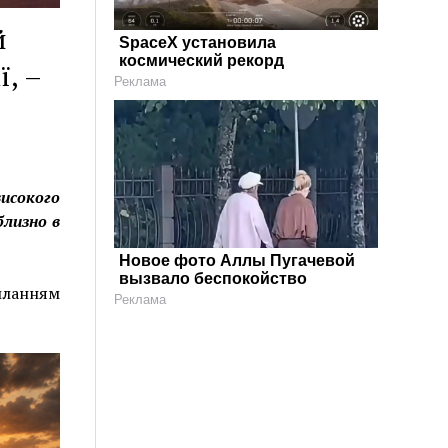
й
SpaceX установила
космический рекорд
, –
Реклама
исокого
близно в
Новое фото Аллы Пугачевой
вызвало беспокойство
нням
Реклама