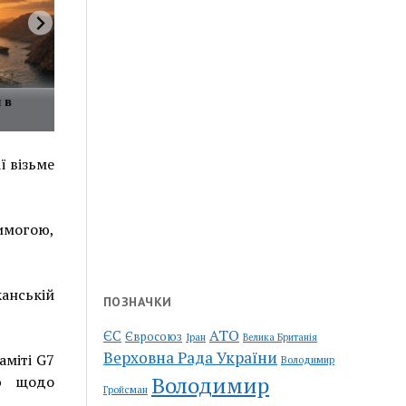
 в
ї візьме
имогою,
анській
ПОЗНАЧКИ
АТО
ЄС
Євросоюз
Іран
Велика Британія
Верховна Рада України
аміті G7
Володимир
Володимир
єю щодо
Гройсман