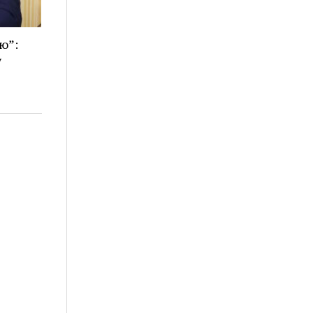
ю”:
у