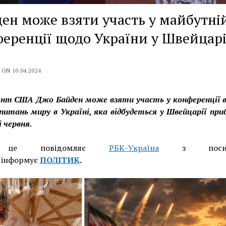
ен може взяти участь у майбутні
еренції щодо України у Швейцарії
ON 10.04.2024
ент США Джо Байден може взяти участь у конференції в
 питань миру в Україні, яка відбудеться у Швейцарії при
і червня.
 це повідомляє
РБК-Україна
з посила
, інформує
ПОЛІТИК
.