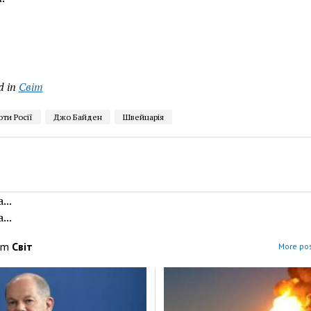
d in
Світ
оти Росії
Джо Байден
Швейцарія
...
...
om
Світ
More pos