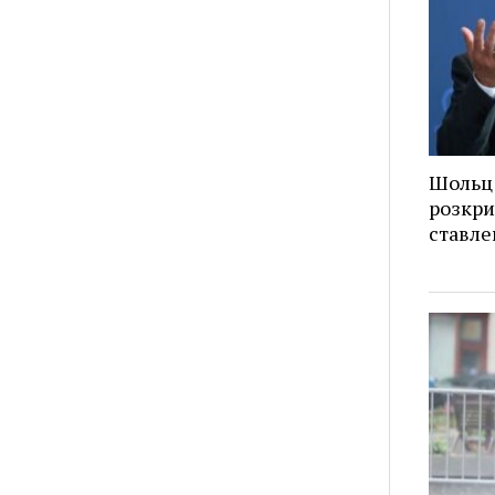
Шольц 
розкри
ставле