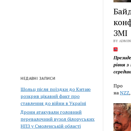
Байд
конф
ЗМІ
BY ADMIN 
Презид
рівня з
середин
НЕДАВНІ ЗАПИСИ
Про
Шольц після поїздки до Китаю
на
NZZ
розкрив цікавий факт про
ставлення до війни в Україні
Дрони атакували головний
перевалочний вузол білоруських
НПЗ у Смоленській області