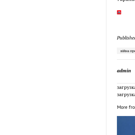
Publishe
війна пр
admin
загрузка
загрузка
More fr