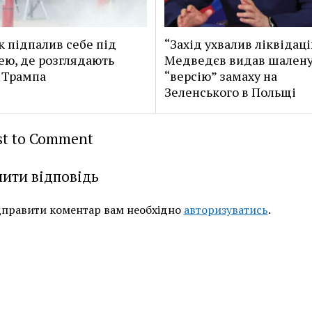
к підпалив себе під
“Захід ухвалив ліквідаці
ею, де розглядають
Медведєв видав шален
 Трампа
“версію” замаху на
Зеленського в Польщі
rst to Comment
ити відповідь
дправити коментар вам необхідно
авторизуватись
.