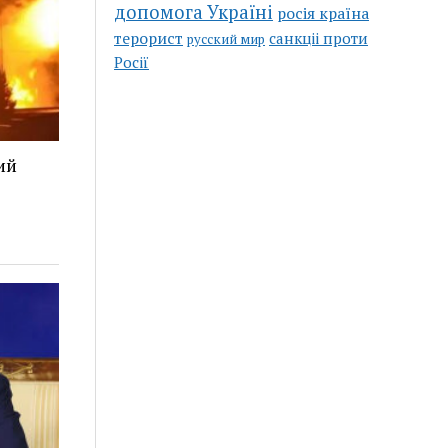
допомога Україні
росія країна
терорист
санкціі проти
русский мир
Росії
ий