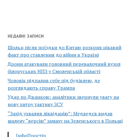
НЕДАВНІ ЗАПИСИ
Шольц після поїздки до Китаю розкрив цікавий
факт про ставлення до війни в Україні
Дрони атакували головний перевалочний вузол
білоруських НПЗ у Смоленській області
Чоловік підпалив себе під будівлею, де
розглядають справу Трампа
Удар по Джанкою: аналітики звернули увагу на
нову хитру тактику ЗСУ
“Захід ухвалив ліквідацію”: Медведєв видав
шалену “версію” замаху на Зеленського в Польщі
ІнфоПростір