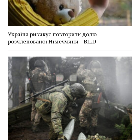
Україна ризикує повторити долю
розчленованої Німеччини – BILD