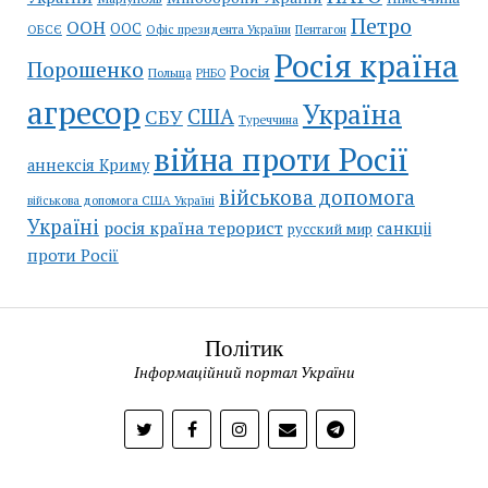
Петро
ООН
ООС
ОБСЄ
Пентагон
Офіс президента України
Росія країна
Порошенко
Росія
Польща
РНБО
агресор
Україна
США
СБУ
Туреччина
війна проти Росії
аннексія Криму
військова допомога
військова допомога США Україні
Україні
росія країна терорист
санкціі
русский мир
проти Росії
Політик
Інформаційний портал України