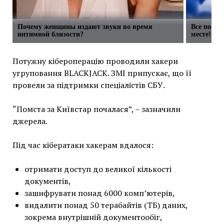
Почему женщины издают звуки во время
Все посты
интимной близости?
месте!
Потужну кібероперацію проводили хакери
угруповання BLACKJACK. ЗМІ припускає, що її
провели за підтримки спеціалістів СБУ.
“Помста за Київстар почалася”, – зазначили
джерела.
Під час кібератаки хакерам вдалося:
отримати доступ до великої кількості
документів,
зашифрувати понад 6000 комп’ютерів,
видалити понад 50 терабайтів (ТБ) даних,
зокрема внутрішній документообіг,