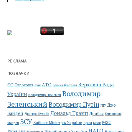
РЕКЛАМА
ПОЗНАЧКИ
Верховна Рада
АТО
ЄС
Євросоюз
Іран
Велика Британія
Володимир
України
Володимир Гройсман
Зеленський
Володимир Путін
Джо
ГПУ
Дональд Трамп
Байден
Донбас
Дмитро Кулеба
Еммануель
ЗСУ
МЗС
Кабінет Міністрів України
Крим
МВФ
Макрон
НАТО
України
Міноборони України
Німеччина
Маріуполь