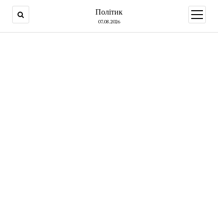
Політик
open
menu
07.08.2026