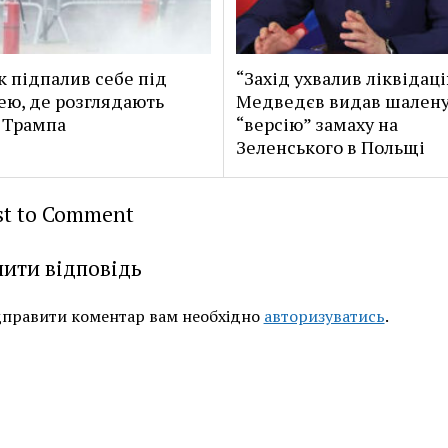
к підпалив себе під
“Захід ухвалив ліквідаці
ею, де розглядають
Медведєв видав шален
 Трампа
“версію” замаху на
Зеленського в Польщі
rst to Comment
ити відповідь
дправити коментар вам необхідно
авторизуватись
.