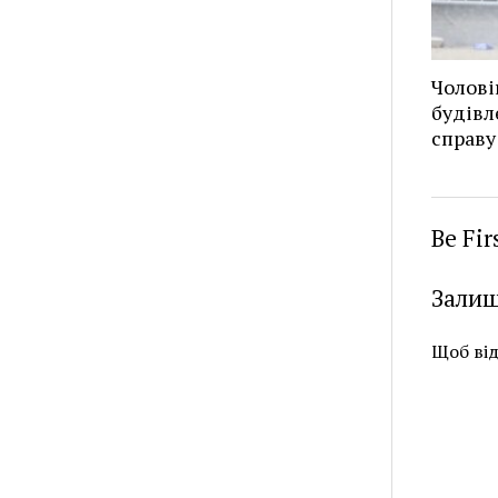
Чолові
будівл
справу
Be Fi
Залиш
Щоб ві