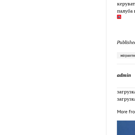
керува
палуба 
Publishe
мігранти
admin
загрузка
загрузка
More fr