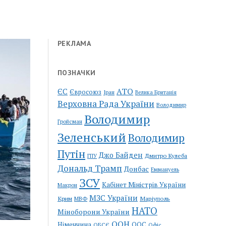
РЕКЛАМА
ПОЗНАЧКИ
АТО
ЄС
Євросоюз
Іран
Велика Британія
Верховна Рада України
Володимир
Володимир
Гройсман
Зеленський
Володимир
Путін
Джо Байден
Дмитро Кулеба
ГПУ
Дональд Трамп
Донбас
Еммануель
ЗСУ
Кабінет Міністрів України
Макрон
МЗС України
Крим
Маріуполь
МВФ
НАТО
Міноборони України
ООН
Німеччина
ООС
ОБСЄ
Офіс