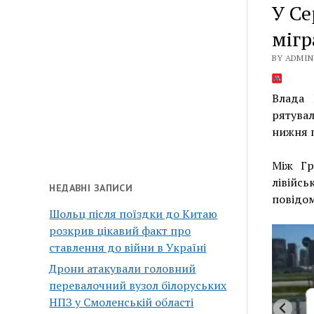
У Се
міг
BY ADMIN 
Влада 
рятувал
нижня 
Між Гр
лівійс
НЕДАВНІ ЗАПИСИ
повідо
Шольц після поїздки до Китаю
розкрив цікавий факт про
ставлення до війни в Україні
Дрони атакували головний
перевалочний вузол білоруських
НПЗ у Смоленській області