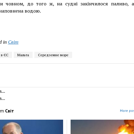
ти човном, до того ж, на судні закінчилося паливо, 
наповнена водою.
d in
Світ
 в ЄС
Мальта
Середземне море
...
...
om
Світ
More pos