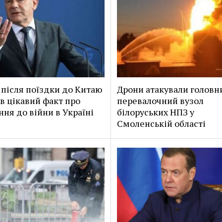
після поїздки до Китаю
Дрони атакували головн
в цікавий факт про
перевалочний вузол
ння до війни в Україні
білоруських НПЗ у
Смоленській області