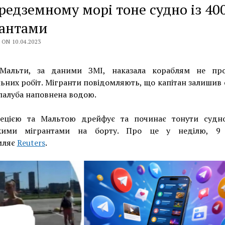
редземному морі тоне судно із 40
рантами
ON 10.04.2023
Мальти, за даними ЗМІ, наказала кораблям не пр
ьних робіт. Мігранти повідомляють, що капітан залишив 
палуба наповнена водою.
ецією та Мальтою дрейфує та починає тонути судн
ькими мігрантами на борту. Про це у неділю, 9 
мляє
Reuters
.