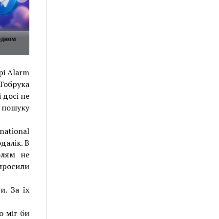
одном
рі Alarm
 Тобрука
 досі не
і пошуку
ational
далік. В
блям не
просили
и. За їх
о міг би