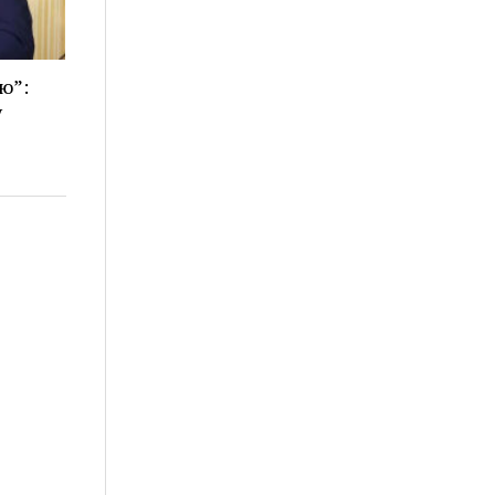
ю”:
у