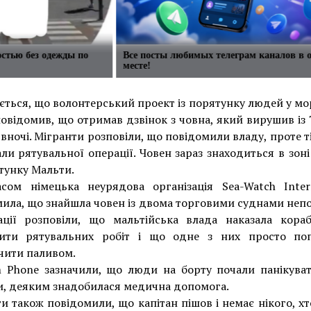
стью без одежды по
Все посты любимых телеграм каналов в 
месте!
ється, що волонтерський проект із порятунку людей у мо
овідомив, що отримав дзвінок з човна, який вирушив із
ї вночі. Мігранти розповіли, що повідомили владу, проте ті
ли рятувальної операції. Човен зараз знаходиться в зон
тунку Мальти.
сом німецька неурядова організація Sea-Watch Intern
ила, що знайшла човен із двома торговими суднами непо
зації розповіли, що мальтійська влада наказала кора
ити рятувальних робіт і що одне з них просто по
чити паливом.
 Phone зазначили, що люди на борту почали панікуват
и, деяким знадобилася медична допомога.
и також повідомили, що капітан пішов і немає нікого, хт