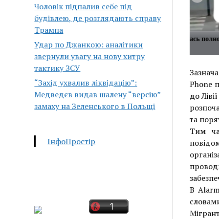
Чоловік підпалив себе під
будівлею, де розглядають справу
Трампа
о Аллы Пугачевой вызвало
Блогерша прошлась полно
Удар по Джанкою: аналітики
тво
улицам Москвы
звернули увагу на нову хитру
тактику ЗСУ
Зазнача
“Захід ухвалив ліквідацію”:
Phone п
Медведєв видав шалену “версію”
до Ліві
замаху на Зеленського в Польщі
розпоча
та поря
Тим ча
ІнфоПростір
повідом
органі
провод
забезпе
В Alarm
словам
Мігрант