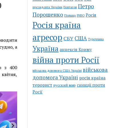
0
Петро
Пентагон
президента України
Порошенко
Росія
Польща
РНБО
Росія країна
агресор
США
СБУ
Туреччина
оводити
судно, а
Україна
аннексія Криму
війна проти Росії
о з 400
військова
військова допомога США Україні
квітня,
допомога Україні
росія країна
терорист
санкціі проти
русский мир
Росії