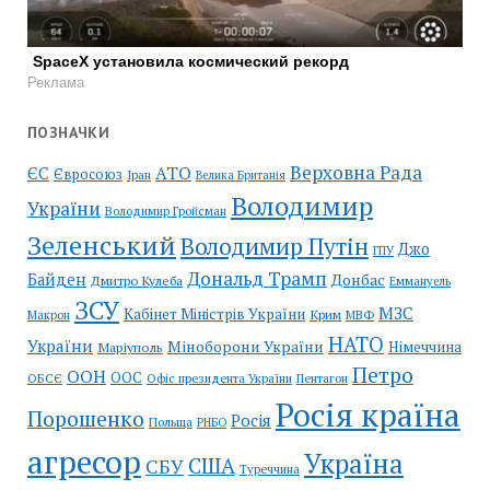
SpaceX установила космический рекорд
Реклама
ПОЗНАЧКИ
Верховна Рада
АТО
ЄС
Євросоюз
Іран
Велика Британія
Володимир
України
Володимир Гройсман
Зеленський
Володимир Путін
Джо
ГПУ
Дональд Трамп
Байден
Донбас
Дмитро Кулеба
Еммануель
ЗСУ
МЗС
Кабінет Міністрів України
Крим
МВФ
Макрон
НАТО
України
Міноборони України
Німеччина
Маріуполь
Петро
ООН
ООС
ОБСЄ
Пентагон
Офіс президента України
Росія країна
Порошенко
Росія
Польща
РНБО
агресор
Україна
США
СБУ
Туреччина