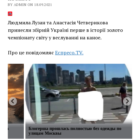
BY ADMIN ON 18.09.2021
Людмила Лузан та Анастасія Четверикова
принесли збірній Україні перше в історії золото
чемпіонату світу у веслуванні на каное.
Про це повідомляє
Еспресо.TV.
сти в
Блогерша прошлась полностью без одежды по
улицам Москвы