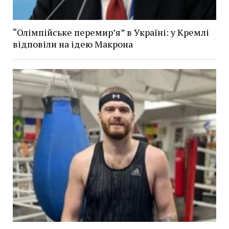
“Олімпійське перемир’я” в Україні: у Кремлі
відповіли на ідею Макрона