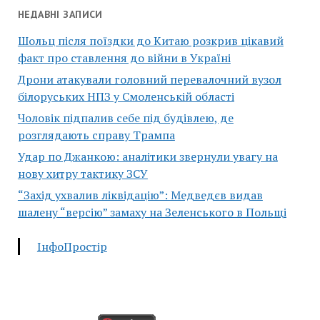
НЕДАВНІ ЗАПИСИ
Шольц після поїздки до Китаю розкрив цікавий
факт про ставлення до війни в Україні
Дрони атакували головний перевалочний вузол
білоруських НПЗ у Смоленській області
Чоловік підпалив себе під будівлею, де
розглядають справу Трампа
Удар по Джанкою: аналітики звернули увагу на
нову хитру тактику ЗСУ
“Захід ухвалив ліквідацію”: Медведєв видав
шалену “версію” замаху на Зеленського в Польщі
ІнфоПростір