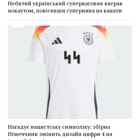
Небитий український суперваговик виграв
нокаутом, повісивши суперника на канати
Нагадує нацистську символіку: збірна
Німеччини змінить дизайн цифри 4 на