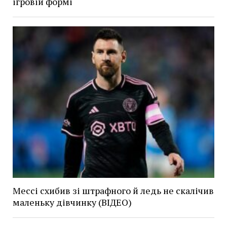
ігровій формі
Мессі схибив зі штрафного й ледь не скалічив
маленьку дівчинку (ВІДЕО)