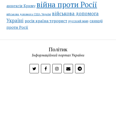
війна проти Росії
аннексія Криму
військова допомога
військова допомога США Україні
Україні
росія країна терорист
санкціі
русский мир
проти Росії
Політик
Інформаційний портал України