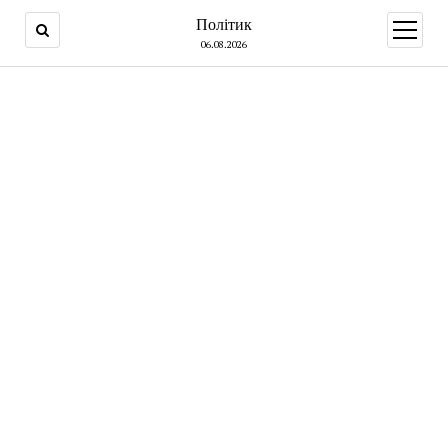
Політик
open
menu
06.08.2026