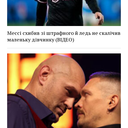
Мессі схибив зі штрафного й ледь не скалічив
маленьку дівчинку (ВІДЕО)