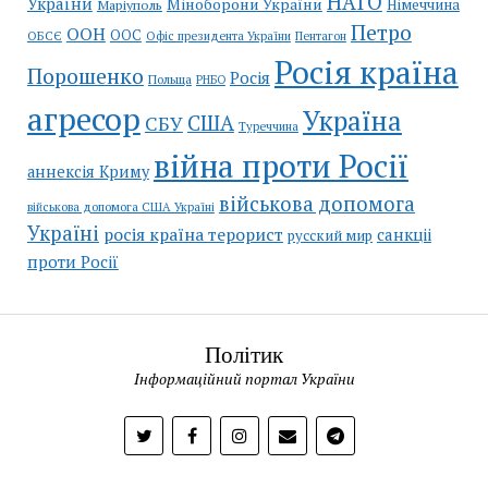
НАТО
України
Міноборони України
Німеччина
Маріуполь
Петро
ООН
ООС
ОБСЄ
Пентагон
Офіс президента України
Росія країна
Порошенко
Росія
Польща
РНБО
агресор
Україна
США
СБУ
Туреччина
війна проти Росії
аннексія Криму
військова допомога
військова допомога США Україні
Україні
росія країна терорист
санкціі
русский мир
проти Росії
Політик
Інформаційний портал України