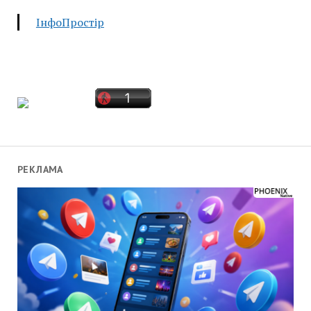
ІнфоПростір
РЕКЛАМА