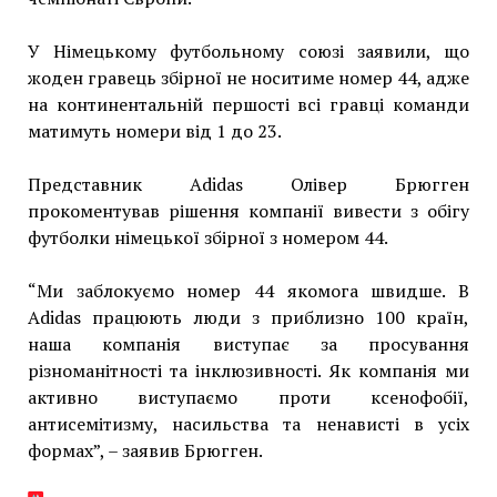
У Німецькому футбольному союзі заявили, що
жоден гравець збірної не носитиме номер 44, адже
на континентальній першості всі гравці команди
матимуть номери від 1 до 23.
Представник Adidas Олівер Брюгген
прокоментував рішення компанії вивести з обігу
футболки німецької збірної з номером 44.
“Ми заблокуємо номер 44 якомога швидше. В
Adidas працюють люди з приблизно 100 країн,
наша компанія виступає за просування
різноманітності та інклюзивності. Як компанія ми
активно виступаємо проти ксенофобії,
антисемітизму, насильства та ненависті в усіх
формах”, – заявив Брюгген.