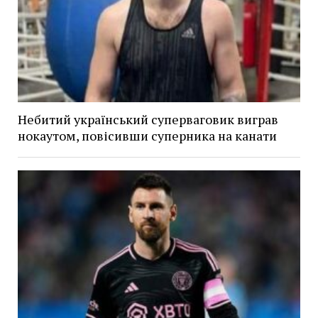
Небитий український суперваговик виграв
нокаутом, повісивши суперника на канати