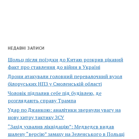
НЕДАВНІ ЗАПИСИ
Шольц після поїздки до Китаю розкрив цікавий
факт про ставлення до війни в Україні
Дрони атакували головний перевалочний вузол
білоруських НПЗ у Смоленській області
Чоловік підпалив себе під будівлею, де
розглядають справу Трампа
Удар по Джанкою: аналітики звернули увагу на
нову хитру тактику ЗСУ
“Захід ухвалив ліквідацію”: Медведєв видав
шалену “версію” замаху на Зеленського в Польщі