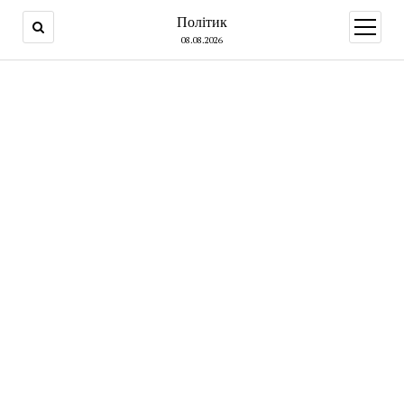
Політик
open
menu
08.08.2026