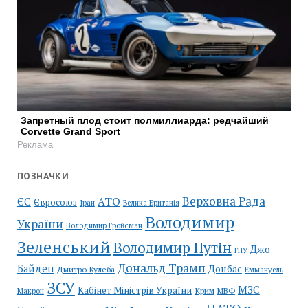
Запретный плод стоит полмиллиарда: редчайший
Corvette Grand Sport
Реклама
ПОЗНАЧКИ
Верховна Рада
АТО
ЄС
Євросоюз
Іран
Велика Британія
Володимир
України
Володимир Гройсман
Зеленський
Володимир Путін
Джо
ГПУ
Дональд Трамп
Байден
Донбас
Дмитро Кулеба
Еммануель
ЗСУ
МЗС
Кабінет Міністрів України
Крим
МВФ
Макрон