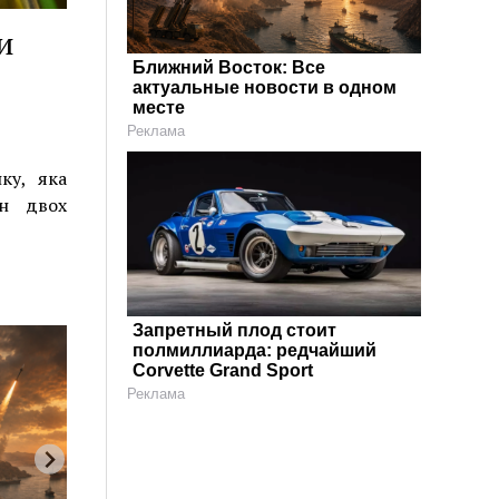
и
Ближний Восток: Все
актуальные новости в одном
месте
Реклама
ку, яка
он двох
Запретный плод стоит
полмиллиарда: редчайший
Corvette Grand Sport
Реклама