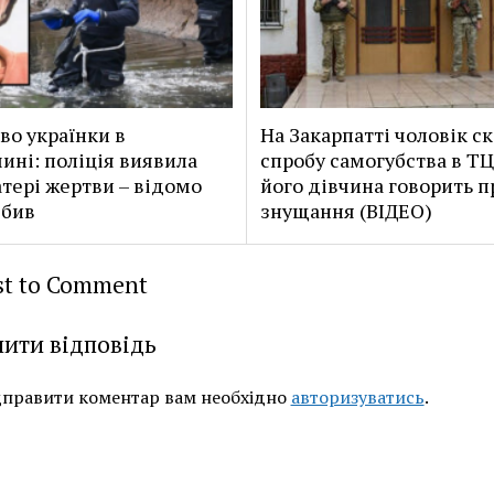
во українки в
На Закарпатті чоловік ск
ині: поліція виявила
спробу самогубства в ТЦ
атері жертви – відомо
його дівчина говорить п
вбив
знущання (ВІДЕО)
rst to Comment
ити відповідь
дправити коментар вам необхідно
авторизуватись
.