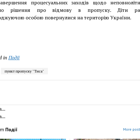
завершення процесуальних заходів щодо неповнолітн
ено рішення про відмову в пропуску. Діти ра
оджуючою особою повернулися на територію України.
d in
Події
пункт пропуску "Тиса"
...
...
om
Події
More post