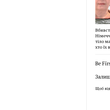
Вбивст
Німечч
тіло м
хто їх 
Be Fi
Залиш
Щоб ві