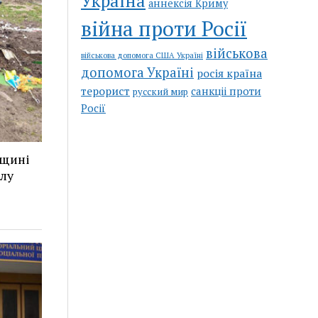
Україна
аннексія Криму
війна проти Росії
військова
військова допомога США Україні
допомога Україні
росія країна
терорист
санкціі проти
русский мир
Росії
рщині
лу