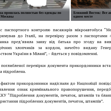
ша прошлась полностью без одежды по
Ближний Восток: Все а
 Москвы
одном месте
ас паспортного контролю пасажирів мікроавтобуса “Mer
рямував до Італії, на перевірку разом з паспортами 4
чанка пред’явила заяву від батька про згоду на вив
річних хлопчиків за кордон, начебто видану Гене
ством України в Мілані”, – йдеться у повідомленні.
с поглибленої перевірки документа прикордонники вста
а підроблена.
 фактом прикордонники надіслали до Нацполіції повід
явлення ознак кримінального правопорушення, передб
ККУ “Підроблення документів, печаток, штампів та бланк
ристання підроблених документів, печаток, штампів”.