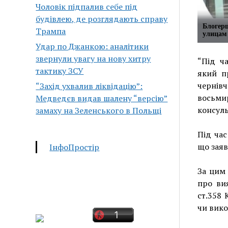
Чоловік підпалив себе під
будівлею, де розглядають справу
Блогер
Трампа
улицам
Удар по Джанкою: аналітики
звернули увагу на нову хитру
“Під ч
тактику ЗСУ
який п
чернів
“Захід ухвалив ліквідацію”:
восьми
Медведєв видав шалену “версію”
консуль
замаху на Зеленського в Польщі
Під ча
що заяв
ІнфоПростір
За цим
про ви
ст.358 
чи вико