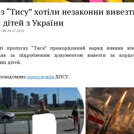
з “Тису” хотіли незаконни вивезт
 дітей з України
ON 28.07.2020
ті пропуску “Тиса” прикордонний наряд виявив жін
ала за підробленим документом вивезти за корд
ніх дітей.
 повідомляє
пресслужба
ДПСУ.