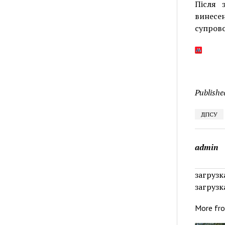
Після 
винес
супров
Publishe
ДПСУ
admin
загрузка
загрузка
More fr