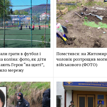
али грати в футбол і
Помстився: на Житоми
а коліна: фото, як діти
чоловік розтрощив моги
чають Героя “на щиті”,
військового (ФОТО)
ило мережу