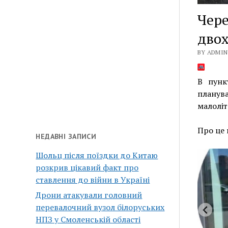
Чере
двох
BY ADMIN 
В пунк
планув
малоліт
Про це
НЕДАВНІ ЗАПИСИ
Шольц після поїздки до Китаю
розкрив цікавий факт про
ставлення до війни в Україні
Дрони атакували головний
перевалочний вузол білоруських
НПЗ у Смоленській області