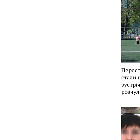
Перест
стали н
зустрі
розчул