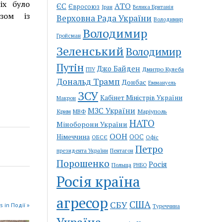
іх було
АТО
ЄС
Євросоюз
Іран
Велика Британія
зом із
Верховна Рада України
Володимир
Володимир
Гройсман
Зеленський
Володимир
Путін
Джо Байден
Дмитро Кулеба
ГПУ
Дональд Трамп
Донбас
Еммануель
ЗСУ
Кабінет Міністрів України
Макрон
МЗС України
Крим
Маріуполь
МВФ
НАТО
Міноборони України
ООН
Німеччина
ООС
ОБСЄ
Офіс
Петро
Пентагон
президента України
Порошенко
Росія
Польща
РНБО
Росія країна
агресор
США
СБУ
s in Події »
Туреччина