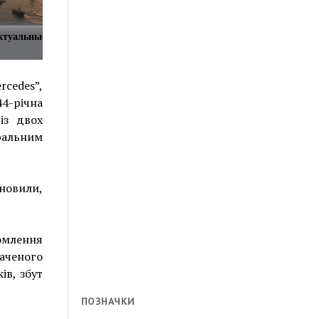
ктуальные новости в
cedes”,
4-річна
із двох
ральним
новили,
омлення
аченого
ів, збут
ПОЗНАЧКИ