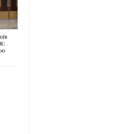
оїв
К:
ро