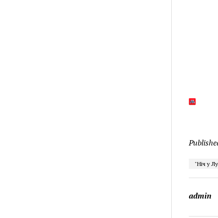
Publishe
"Ніч у Л
admin