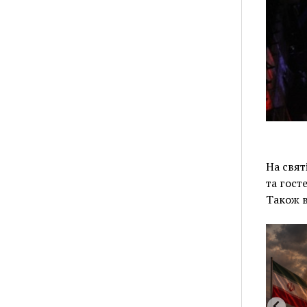
На свят
та гост
Також в