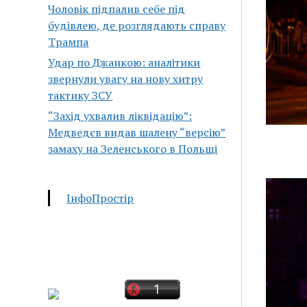
Чоловік підпалив себе під
будівлею, де розглядають справу
Трампа
Удар по Джанкою: аналітики
звернули увагу на нову хитру
тактику ЗСУ
“Захід ухвалив ліквідацію”:
Медведєв видав шалену “версію”
замаху на Зеленського в Польщі
ІнфоПростір