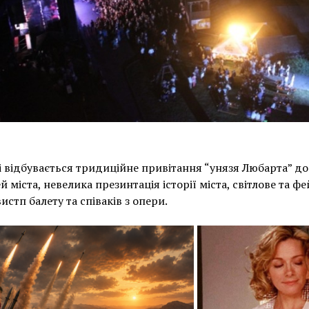
і відбувається тридиційне привітання “унязя Любарта” до
ей міста, невелика презинтація історії міста, світлове та фе
истп балету та співаків з опери.