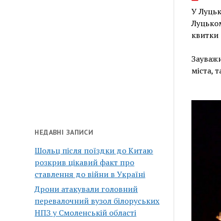
У Луцьк
Луцьком
квитки 
Зауважи
міста, 
НЕДАВНІ ЗАПИСИ
Шольц після поїздки до Китаю
розкрив цікавий факт про
ставлення до війни в Україні
Дрони атакували головний
перевалочний вузол білоруських
НПЗ у Смоленській області