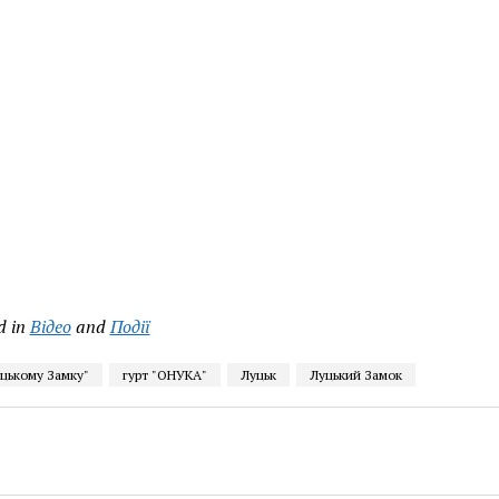
d in
Відео
and
Події
уцькому Замку"
гурт "ОНУКА"
Луцьк
Луцький Замок