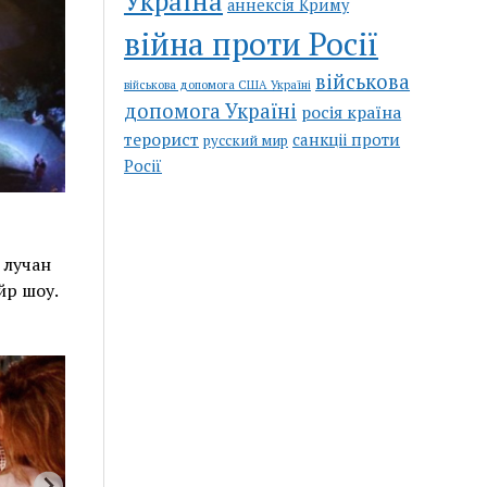
Україна
аннексія Криму
війна проти Росії
військова
військова допомога США Україні
допомога Україні
росія країна
терорист
санкціі проти
русский мир
Росії
 лучан
йр шоу.