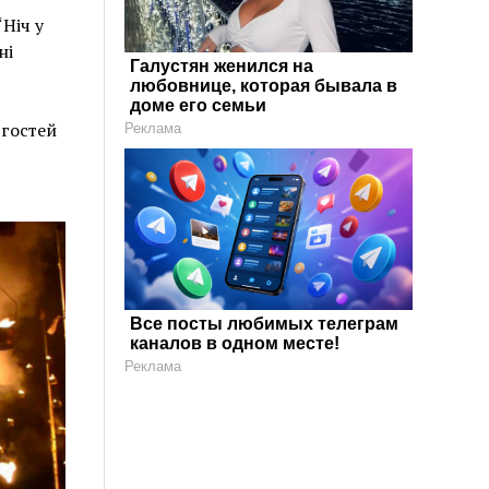
Ніч у
ні
Галустян женился на
любовнице, которая бывала в
доме его семьи
 гостей
Реклама
Все посты любимых телеграм
каналов в одном месте!
Реклама