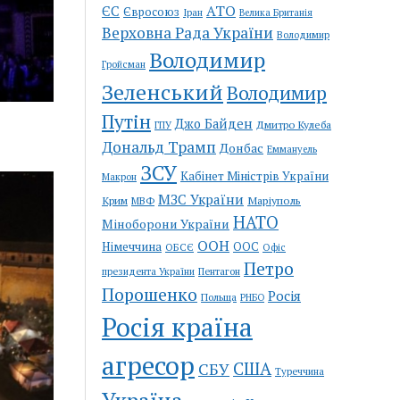
АТО
ЄС
Євросоюз
Іран
Велика Британія
Верховна Рада України
Володимир
Володимир
Гройсман
Зеленський
Володимир
Путін
Джо Байден
Дмитро Кулеба
ГПУ
Дональд Трамп
Донбас
Еммануель
ЗСУ
Кабінет Міністрів України
Макрон
МЗС України
Крим
Маріуполь
МВФ
НАТО
Міноборони України
ООН
Німеччина
ООС
ОБСЄ
Офіс
Петро
Пентагон
президента України
Порошенко
Росія
Польща
РНБО
Росія країна
агресор
США
СБУ
Туреччина