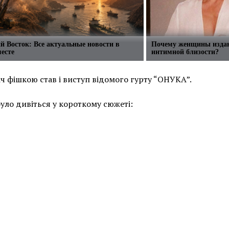
 Восток: Все актуальные новости в
Почему женщины издаю
есте
интимной близости?
ч фішкою став і виступ відомого гурту “ОНУКА”.
було дивіться у короткому сюжеті: