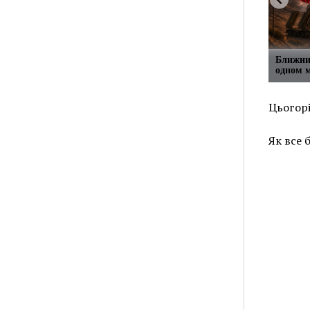
Ближний
одном м
Цьогорі
Як все 