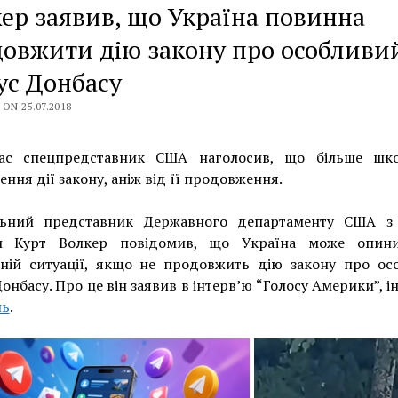
ер заявив, що Україна повинна
овжити дію закону про особливи
ус Донбасу
ON 25.07.2018
ас спецпредставник США наголосив, що більше шк
ння дії закону, аніж від її продовження.
льний представник Державного департаменту США з
и Курт Волкер повідомив, що Україна може опин
дній ситуації, якщо не продовжить дію закону про ос
Донбасу. Про це він заявив в інтерв’ю “Голосу Америки”, 
нь
.