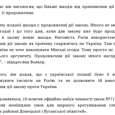
с він наголосив, що більше шкоди від припинення дії
д її продовження.
ачу жодної шкоди у продовженні дії закону. Нічого не з
огодні і до того дня, коли дію закону вже буде прод
 в цьому немає шкоди. Натомість Росія використов
ня дії закону як причину скаржитись на Україну. Там 
їна не хоче виконувати Мінські угоди. Тому просто не
цього аргументу. Продовження дії закону нічого наспр
”, – підкреслив Волкер.
ого, він додав, що з української позиції було б л
жувати тиснути на Росію та не дозволити їй вико
ня дії закону проти України.
домлялося, 10 жовтня офіційно набув чинності закон №7
ння необхідних умов для мирного врегулювання сит
 районах Донецької і Луганської областей».