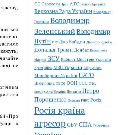
АТО
ЄС
Євросоюз
Іран
Велика Британія
 закону,
Верховна Рада України
Володимир
Володимир
Гройсман
міниться
Зеленський
Володимир
овжено.
Путін
Джо Байден
Дмитро Кулеба
ГПУ
уватиме
Дональд Трамп
Донбас
скажуть,
Еммануель
ЗСУ
 давайте
Кабінет Міністрів України
Макрон
авді не
МЗС України
Крим
Маріуполь
МВФ
НАТО
Міноборони України
ООН
Німеччина
ООС
ОБСЄ
Офіс
огічним
Петро
Пентагон
президента України
ристати
Порошенко
Росія
Польща
РНБО
Росія країна
164 «Про
агресор
уації в
США
СБУ
Туреччина