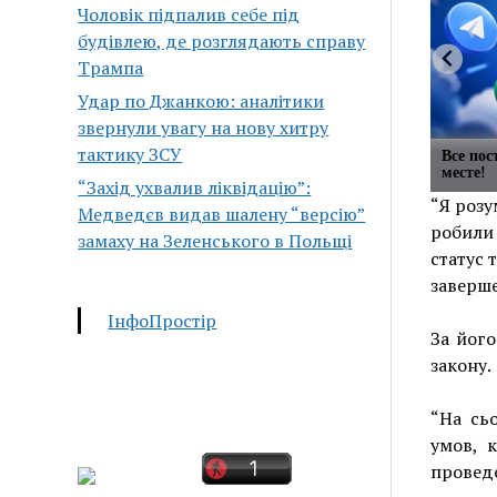
Чоловік підпалив себе під
будівлею, де розглядають справу
Трампа
Удар по Джанкою: аналітики
звернули увагу на нову хитру
тактику ЗСУ
Все по
месте!
“Захід ухвалив ліквідацію”:
“Я розу
Медведєв видав шалену “версію”
робили 
замаху на Зеленського в Польщі
статус 
заверше
ІнфоПростір
За його
закону.
“На сьо
умов, 
проведе