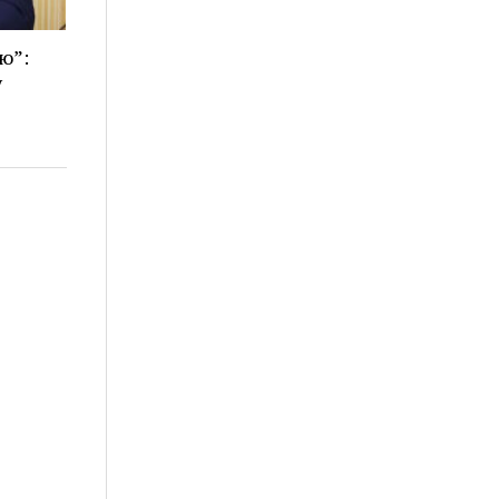
ю”:
у