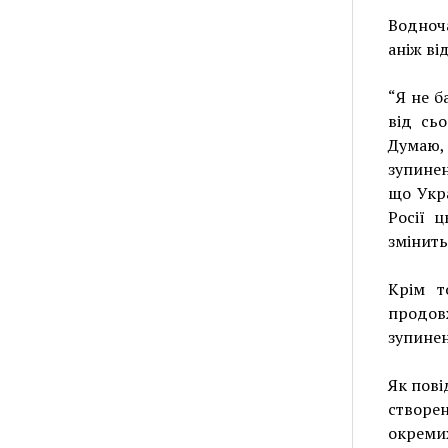
Водноча
аніж ві
“Я не б
від сь
Думаю,
зупинен
що Укра
Росії 
змінить
Крім т
продов
зупинен
Як пові
створе
окремих