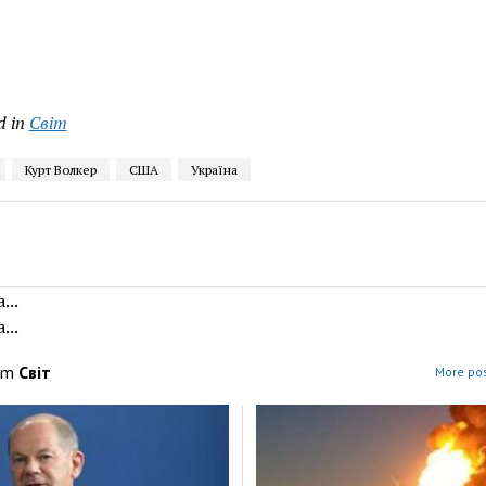
d in
Світ
Курт Волкер
США
Україна
...
...
om
Світ
More pos