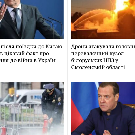
після поїздки до Китаю
Дрони атакували головн
в цікавий факт про
перевалочний вузол
ння до війни в Україні
білоруських НПЗ у
Смоленській області