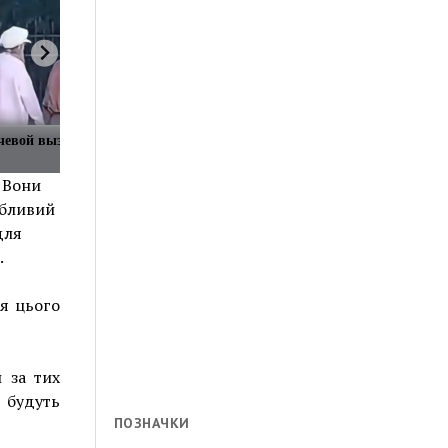
чевой вызвало
. Вони
обливий
для
.
ня цього
и за тих
 будуть
ПОЗНАЧКИ