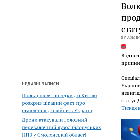
Волк
прод
стат
BY ADMIN 
Водноч
припине
Спеціа
НЕДАВНІ ЗАПИСИ
Україн
невигі
Шольц після поїздки до Китаю
статус 
розкрив цікавий факт про
Тижде
ставлення до війни в Україні
Дрони атакували головний
перевалочний вузол білоруських
НПЗ у Смоленській області