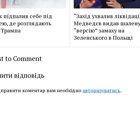
к підпалив себе під
“Захід ухвалив ліквідаці
ею, де розглядають
Медведєв видав шален
 Трампа
“версію” замаху на
Зеленського в Польщі
rst to Comment
ити відповідь
дправити коментар вам необхідно
авторизуватись
.