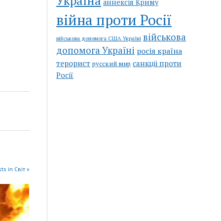
Україна
аннексія Криму
війна проти Росії
військова
військова допомога США Україні
допомога Україні
росія країна
терорист
санкціі проти
русский мир
Росії
ts in Світ »