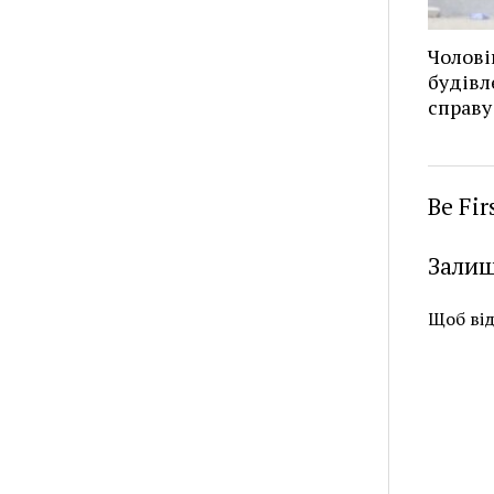
Чолові
будівл
справу
Be Fi
Залиш
Щоб ві