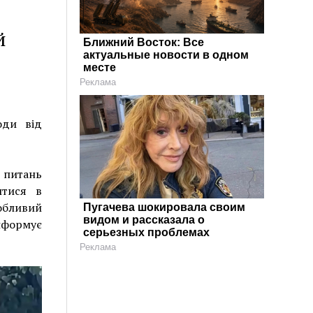
й
Ближний Восток: Все
актуальные новости в одном
месте
Реклама
оди від
 питань
итися в
обливий
Пугачева шокировала своим
видом и рассказала о
інформує
серьезных проблемах
Реклама