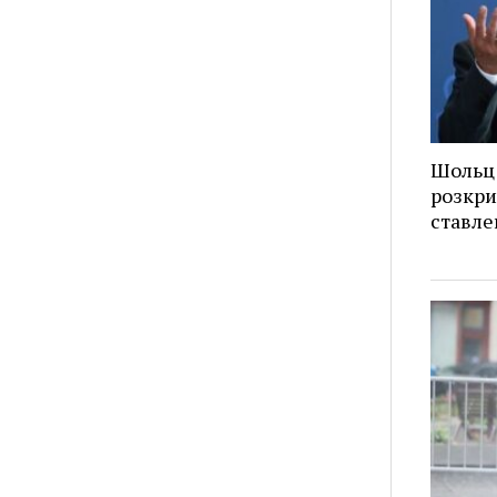
Шольц 
розкри
ставле