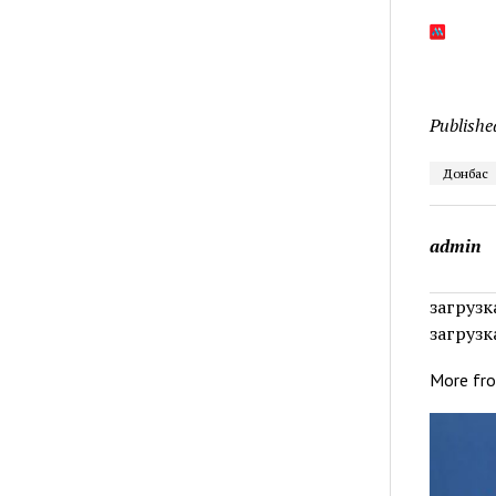
Publishe
Донбас
admin
загрузка
загрузка
More fr