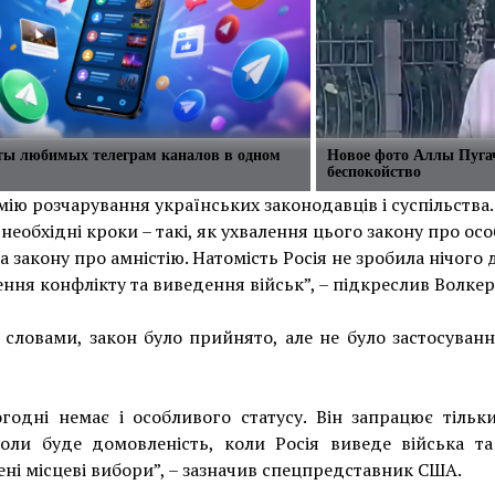
сты любимых телеграм каналов в одном
Новое фото Аллы Пуга
беспокойство
мію розчарування українських законодавців і суспільства
необхідні кроки – такі, як ухвалення цього закону про ос
та закону про амністію. Натомість Росія не зробила нічого 
ння конфлікту та виведення військ”, – підкреслив Волкер
 словами, закон було прийнято, але не було застосуван
годні немає і особливого статусу. Він запрацює тільк
коли буде домовленість, коли Росія виведе війська та
ні місцеві вибори”, – зазначив спецпредставник США.