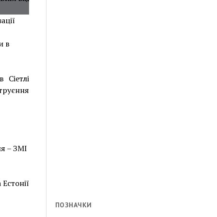
ації
и в
 Сіетлі
отруєння
я – ЗМІ
 Естонії
ПОЗНАЧКИ