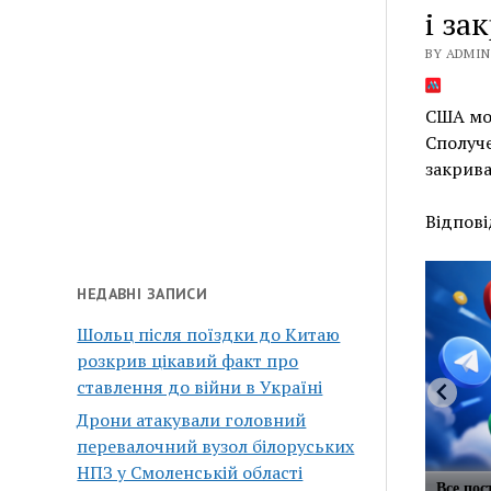
і за
BY ADMIN 
США мож
Сполуче
закрива
Відпові
НЕДАВНІ ЗАПИСИ
Шольц після поїздки до Китаю
розкрив цікавий факт про
ставлення до війни в Україні
Дрони атакували головний
перевалочний вузол білоруських
НПЗ у Смоленській області
Все по