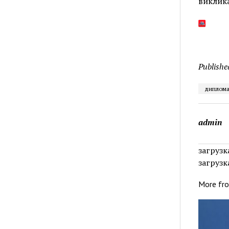
виклика
Publishe
диплома
admin
загрузка
загрузка
More fr