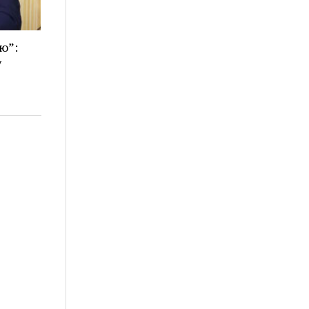
ю”:
у