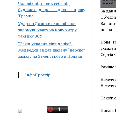
Чоловік підпалив себе під
месте!
будівлею, де розглядають справу
За дани
Трампа
Об’єдна
Вашингт
Удар по Джанкою: аналітики
посольс
звернули увагу на нову хитру
тактику ЗСУ
Крім т
“Захід ухвалив ліквідацію”:
ухвален
Медведєв видав шалену “версію”
Сергія 
замаху на Зеленського в Польщі
Раніше 
ІнфоПростір
Німеччи
Німеччи
Також с
Послів 