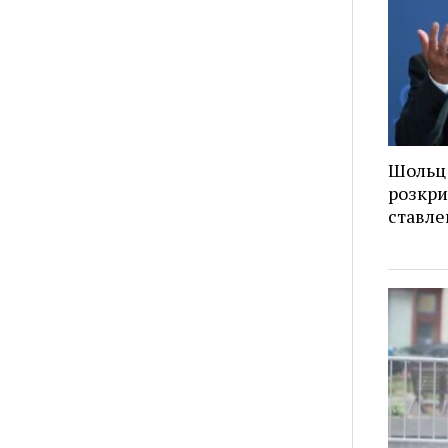
Шольц 
розкри
ставле