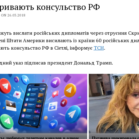
кривають консульство РФ
ON 26.03.2018
уть вислати російських дипломатів через отруєння Скр
ні Штати Америки висилають із країни 60 російських дил
ють консульство РФ в Сіетлі, інформує
ТСН
.
дний указ підписав президент Дональд Трамп.
сты любимых телеграм каналов в одном
Пугачева шокировала с