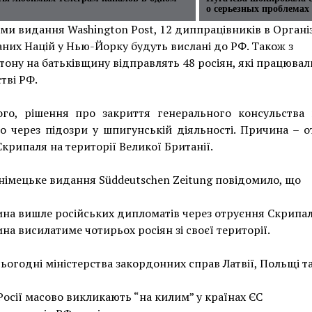
о серьезных проблемах
ми видання Washington Post, 12 диппрацівників в Організ
них Націй у Нью-Йорку будуть вислані до РФ. Також з
ону на батьківщину відправлять 48 росіян, які працювал
тві РФ.
ого, рішення про закриття генерального консульства в
о через підозри у шпигунській діяльності. Причина – 
Скрипаля на території Великої Британії.
німецьке видання Süddeutschen Zeitung повідомило, що
на вишле російських дипломатів через отруєння Скрипал
на висилатиме чотирьох росіян зі своєї території.
ьогодні міністерства закордонних справ Латвії, Польщі та
Росії масово викликають “на килим” у країнах ЄС