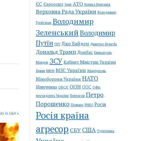
АТО
ЄС
Євросоюз
Іран
Велика Британія
Верховна Рада України
Володимир
Володимир
Гройсман
Зеленський
Володимир
Путін
Джо Байден
Дмитро Кулеба
ГПУ
Дональд Трамп
Донбас
Еммануель
ЗСУ
Кабінет Міністрів України
Макрон
МЗС України
Крим
Маріуполь
МВФ
НАТО
Міноборони України
ООН
Німеччина
ООС
ОБСЄ
Офіс
Петро
Пентагон
президента України
Порошенко
Росія
Польща
РНБО
Росія країна
ts in Світ »
агресор
США
СБУ
Туреччина