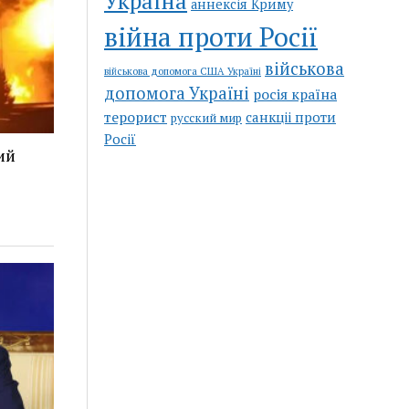
Україна
аннексія Криму
війна проти Росії
військова
військова допомога США Україні
допомога Україні
росія країна
терорист
санкціі проти
русский мир
Росії
ий