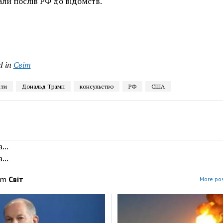
ли послів РФ до відомств.
d in
Світ
ти
Дональд Трамп
консульство
РФ
США
...
...
om
Світ
More pos