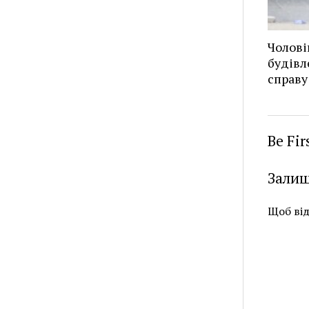
Чолові
будівл
справу
Be Fi
Залиш
Щоб ві