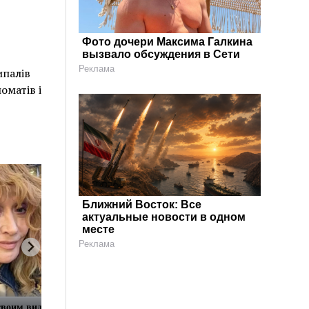
Фото дочери Максима Галкина
вызвало обсуждения в Сети
Реклама
ипалів
оматів і
Ближний Восток: Все
актуальные новости в одном
месте
Реклама
воим видом и рассказала