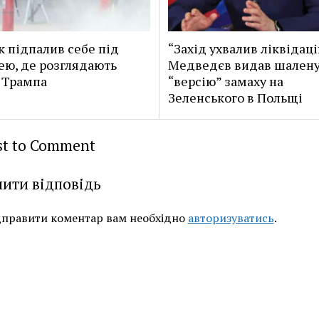
к підпалив себе під
“Захід ухвалив ліквідаці
ею, де розглядають
Медведєв видав шален
 Трампа
“версію” замаху на
Зеленського в Польщі
rst to Comment
ити відповідь
дправити коментар вам необхідно
авторизуватись
.