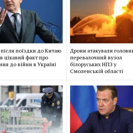
після поїздки до Китаю
Дрони атакували головн
в цікавий факт про
перевалочний вузол
ння до війни в Україні
білоруських НПЗ у
Смоленській області