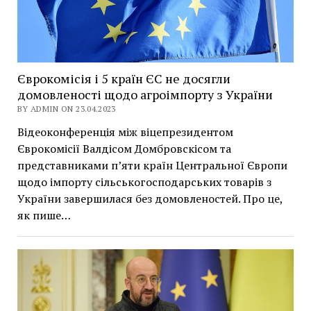
Єврокомісія і 5 країн ЄС не досягли
домовленості щодо агроімпорту з України
BY ADMIN ON 23.04.2023
Відеоконференція між віцепрезидентом
Єврокомісії Валдісом Домбровскісом та
представниками п’яти країн Центральної Європи
щодо імпорту сільськогосподарських товарів з
України завершилася без домовленостей. Про це,
як пише…