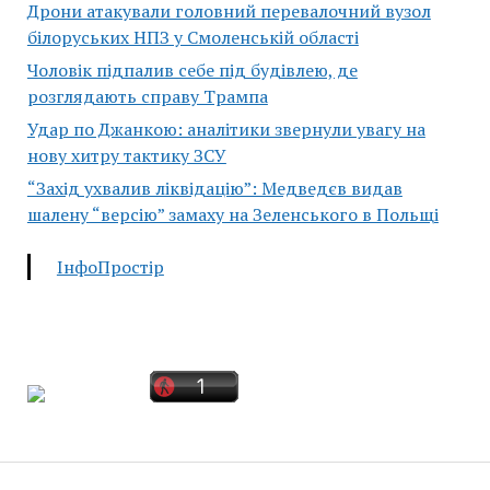
Дрони атакували головний перевалочний вузол
білоруських НПЗ у Смоленській області
Чоловік підпалив себе під будівлею, де
розглядають справу Трампа
Удар по Джанкою: аналітики звернули увагу на
нову хитру тактику ЗСУ
“Захід ухвалив ліквідацію”: Медведєв видав
шалену “версію” замаху на Зеленського в Польщі
ІнфоПростір