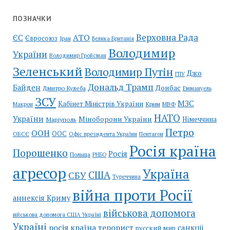
ПОЗНАЧКИ
Верховна Рада
АТО
ЄС
Євросоюз
Іран
Велика Британія
Володимир
України
Володимир Гройсман
Зеленський
Володимир Путін
Джо
ГПУ
Дональд Трамп
Байден
Донбас
Дмитро Кулеба
Еммануель
ЗСУ
МЗС
Кабінет Міністрів України
Крим
МВФ
Макрон
НАТО
України
Міноборони України
Німеччина
Маріуполь
Петро
ООН
ООС
ОБСЄ
Пентагон
Офіс президента України
Росія країна
Порошенко
Росія
Польща
РНБО
агресор
Україна
США
СБУ
Туреччина
війна проти Росії
аннексія Криму
військова допомога
військова допомога США Україні
Україні
росія країна терорист
санкціі
русский мир