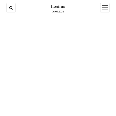
Політик
open
menu
06.08.2026