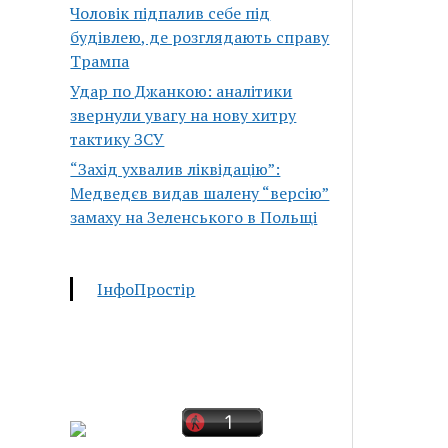
Чоловік підпалив себе під
будівлею, де розглядають справу
Трампа
Удар по Джанкою: аналітики
звернули увагу на нову хитру
тактику ЗСУ
“Захід ухвалив ліквідацію”:
Медведєв видав шалену “версію”
замаху на Зеленського в Польщі
ІнфоПростір