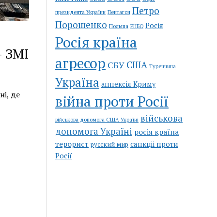
Петро
Пентагон
президента України
Порошенко
Росія
Польща
РНБО
Росія країна
– ЗМІ
агресор
США
СБУ
Туреччина
Україна
аннексія Криму
ні, де
війна проти Росії
військова
військова допомога США Україні
допомога Україні
росія країна
терорист
санкціі проти
русский мир
Росії