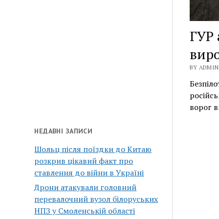
ГУР 
виро
BY ADMIN 
Безпіло
російсь
ворог 
НЕДАВНІ ЗАПИСИ
Шольц після поїздки до Китаю
розкрив цікавий факт про
ставлення до війни в Україні
Дрони атакували головний
перевалочний вузол білоруських
НПЗ у Смоленській області