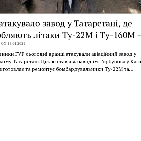
атакувало завод у Татарстані, де
бляють літаки Ту-22М і Ту-160М 
ON 17.04.2024
тники ГУР сьогодні вранці атакували авіаційний завод у
кому Татарстані. Ціллю став авіазавод ім. Горбунова у Каза
виготовляє та ремонтує бомбардувальники Ту-22М та…