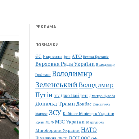
РЕКЛАМА
ПОЗНАЧКИ
АТО
ЄС
Євросоюз
Іран
Велика Британія
Верховна Рада України
Володимир
Володимир
Гройсман
Зеленський
Володимир
Путін
Джо Байден
Дмитро Кулеба
ГПУ
Дональд Трамп
Донбас
Еммануель
ЗСУ
Кабінет Міністрів України
Макрон
МЗС України
Крим
Маріуполь
МВФ
НАТО
Міноборони України
ООН
Німеччина
ООС
ОБСЄ
Офіс