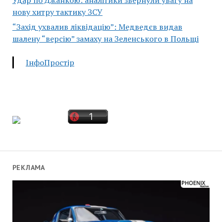
нову хитру тактику ЗСУ
“Захід ухвалив ліквідацію”: Медведєв видав
шалену “версію” замаху на Зеленського в Польщі
ІнфоПростір
РЕКЛАМА