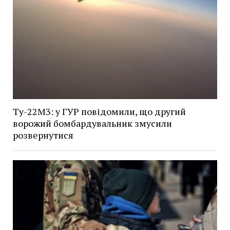
Ту-22М3: у ГУР повідомили, що другий
ворожий бомбардувальник змусили
розвернутися