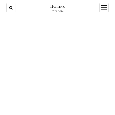
Політик
open
menu
07.08.2026