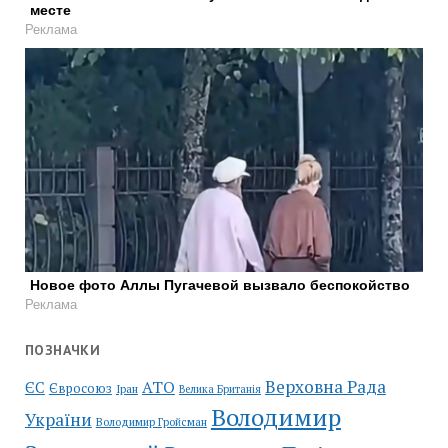
месте
Реклама
Новое фото Аллы Пугачевой вызвало беспокойство
Реклама
ПОЗНАЧКИ
Верховна Рада
АТО
ЄС
Євросоюз
Іран
Велика Британія
Володимир
України
Володимир Гройсман