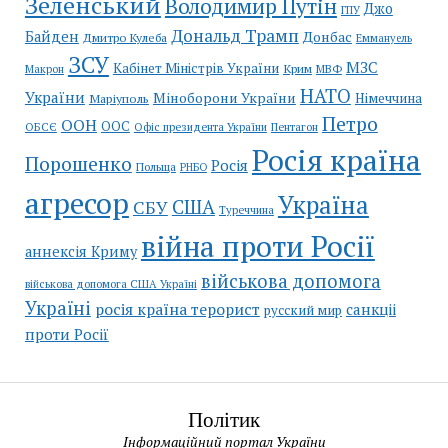
Зеленський
Володимир Путін
Джо
ГПУ
Дональд Трамп
Байден
Донбас
Дмитро Кулеба
Еммануель
ЗСУ
МЗС
Кабінет Міністрів України
Крим
МВФ
Макрон
НАТО
України
Міноборони України
Німеччина
Маріуполь
Петро
ООН
ООС
ОБСЄ
Пентагон
Офіс президента України
Росія країна
Порошенко
Росія
Польща
РНБО
агресор
Україна
США
СБУ
Туреччина
війна проти Росії
аннексія Криму
військова допомога
військова допомога США Україні
Україні
росія країна терорист
санкціі
русский мир
проти Росії
Політик
Інформаційний портал України