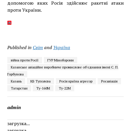
допомогою яких Росія здійснює ракетні атаки
проти України.
Published in
Світ
and
Україна
війна проти Росії
ГУР Міноборони
Казанське авіаційне виробниче промислове об'єднання імені С. П.
Горбунова
Казань
КБ Туполєва
Росія країна агресор
Росавіація
Татарстан
Ту-160М
Ту-22М
admin
загрузка...
загрузка...