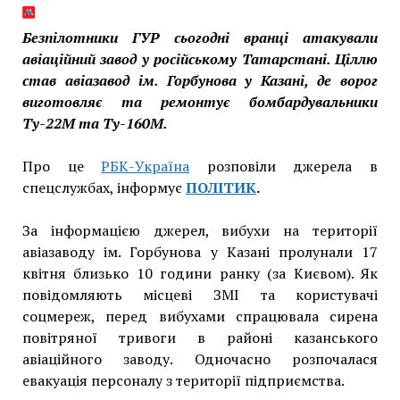
Безпілотники ГУР сьогодні вранці атакували
авіаційний завод у російському Татарстані. Ціллю
став авіазавод ім. Горбунова у Казані, де ворог
виготовляє та ремонтує бомбардувальники
Ту-22М та Ту-160М.
Про це
РБК-Україна
розповіли джерела в
спецслужбах, інформує
ПОЛІТИК
.
За інформацією джерел, вибухи на території
авіазаводу ім. Горбунова у Казані пролунали 17
квітня близько 10 години ранку (за Києвом). Як
повідомляють місцеві ЗМІ та користувачі
соцмереж, перед вибухами спрацювала сирена
повітряної тривоги в районі казанського
авіаційного заводу. Одночасно розпочалася
евакуація персоналу з території підприємства.