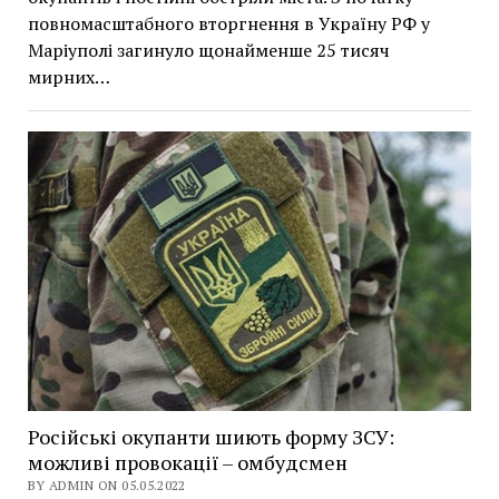
повномасштабного вторгнення в Україну РФ у
Маріуполі загинуло щонайменше 25 тисяч
мирних…
Російські окупанти шиють форму ЗСУ:
можливі провокації – омбудсмен
BY ADMIN ON 05.05.2022