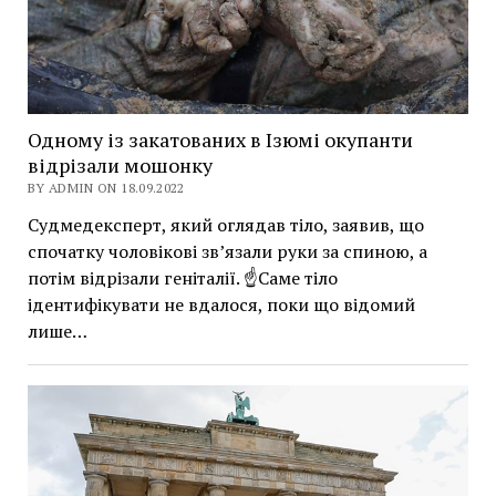
Одному із закатованих в Ізюмі окупанти
відрізали мошонку
BY ADMIN ON 18.09.2022
Судмедексперт, який оглядав тіло, заявив, що
спочатку чоловікові зв’язали руки за спиною, а
потім відрізали геніталії. ☝️Саме тіло
ідентифікувати не вдалося, поки що відомий
лише…