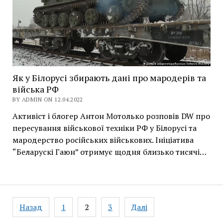
Як у Білорусі збирають дані про мародерів та
війська РФ
BY ADMIN ON 12.04.2022
Активіст і блогер Антон Мотолько розповів DW про
пересування військової техніки РФ у Білорусі та
мародерство російських військових. Ініціатива
“Беларускі Гаюн” отримує щодня близько тисячі…
Навігація
Назад
1
2
3
Далі
записів