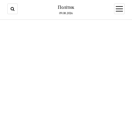
Політик
open
menu
09.08.2026