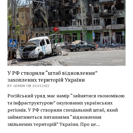
У РФ створили “штаб відновлення”
захоплених територій України
BY ADMIN ON 20.05.2022
Російський уряд має намір “зайнятися економікою
та інфраструктурою” окупованих українських
регіонів. У РФ створили спеціальний штаб, який
займатиметься питаннями “відновлення
звільнених територій” України. Про це…