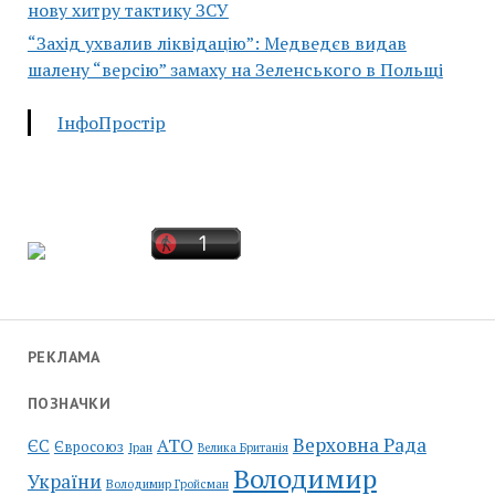
нову хитру тактику ЗСУ
“Захід ухвалив ліквідацію”: Медведєв видав
шалену “версію” замаху на Зеленського в Польщі
ІнфоПростір
РЕКЛАМА
ПОЗНАЧКИ
Верховна Рада
АТО
ЄС
Євросоюз
Іран
Велика Британія
Володимир
України
Володимир Гройсман