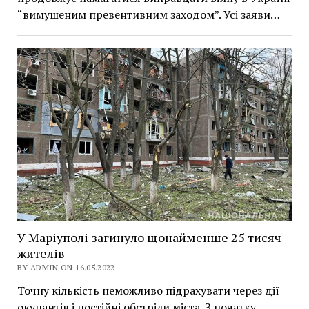
“вимушеним превентивним заходом”. Усі заяви…
У Маріуполі загинуло щонайменше 25 тисяч
жителів
BY ADMIN ON 16.05.2022
Точну кількість неможливо підрахувати через дії
окупантів і постійні обстріли міста. З початку