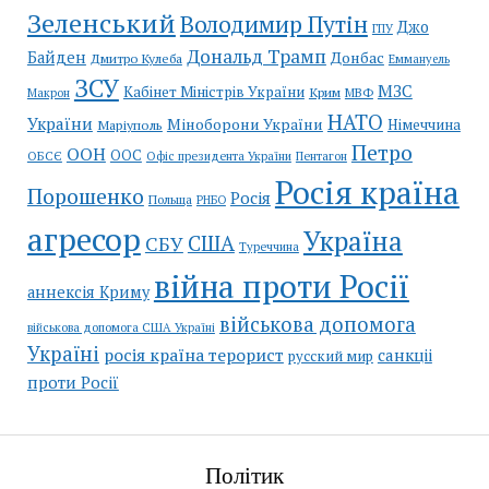
Зеленський
Володимир Путін
Джо
ГПУ
Дональд Трамп
Байден
Донбас
Дмитро Кулеба
Еммануель
ЗСУ
МЗС
Кабінет Міністрів України
Крим
МВФ
Макрон
НАТО
України
Міноборони України
Німеччина
Маріуполь
Петро
ООН
ООС
ОБСЄ
Пентагон
Офіс президента України
Росія країна
Порошенко
Росія
Польща
РНБО
агресор
Україна
США
СБУ
Туреччина
війна проти Росії
аннексія Криму
військова допомога
військова допомога США Україні
Україні
росія країна терорист
санкціі
русский мир
проти Росії
Політик