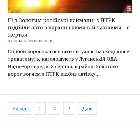
Під Золотим російські найманці з ПТРК
підбили авто з українськими військовими – є
жертви
BY ADMIN ON 09.08.2018
Спроби ворога загострити ситуацію на сході лише
триватимуть, наголошують у Луганській ОДА
Надвечір середи, 8 серпня, в районі Золотого
ворог вогнем з ПТРК підбив автівку…
Навігація
Назад
1
2
3
Далі
записів