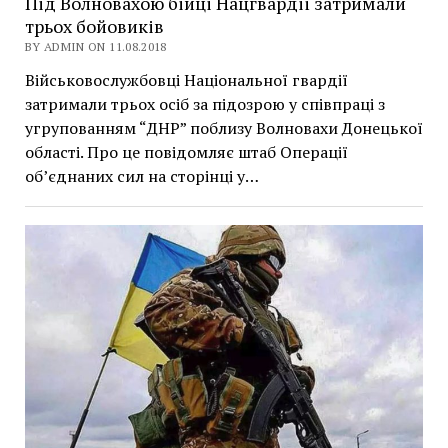
Під Волновахою бійці Нацгвардії затримали
трьох бойовиків
BY ADMIN ON 11.08.2018
Військовослужбовці Національної гвардії
затримали трьох осіб за підозрою у співпраці з
угрупованням “ДНР” поблизу Волновахи Донецької
області. Про це повідомляє штаб Операції
об’єднаних сил на сторінці у…