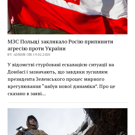
МЗС Польщі закликало Росію припинити
агресію проти України
BY ADMIN ON 19.02.2020
У відомстві стурбовані ескалацією ситуації на
Донбасі і зазначають, що завдяки зусиллям
президента Зеленського процес мирного
врегулювання “набув нової динаміки”. Про це
сказано в заяві…