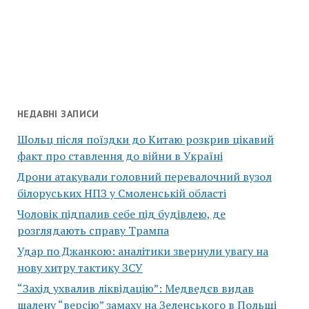
НЕДАВНІ ЗАПИСИ
Шольц після поїздки до Китаю розкрив цікавий
факт про ставлення до війни в Україні
Дрони атакували головний перевалочний вузол
білоруських НПЗ у Смоленській області
Чоловік підпалив себе під будівлею, де
розглядають справу Трампа
Удар по Джанкою: аналітики звернули увагу на
нову хитру тактику ЗСУ
“Захід ухвалив ліквідацію”: Медведєв видав
шалену “версію” замаху на Зеленського в Польщі