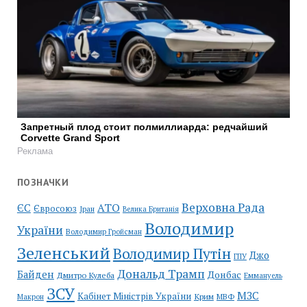
Запретный плод стоит полмиллиарда: редчайший
Corvette Grand Sport
Реклама
ПОЗНАЧКИ
Верховна Рада
АТО
ЄС
Євросоюз
Іран
Велика Британія
Володимир
України
Володимир Гройсман
Зеленський
Володимир Путін
Джо
ГПУ
Дональд Трамп
Байден
Донбас
Дмитро Кулеба
Еммануель
ЗСУ
МЗС
Кабінет Міністрів України
Крим
МВФ
Макрон