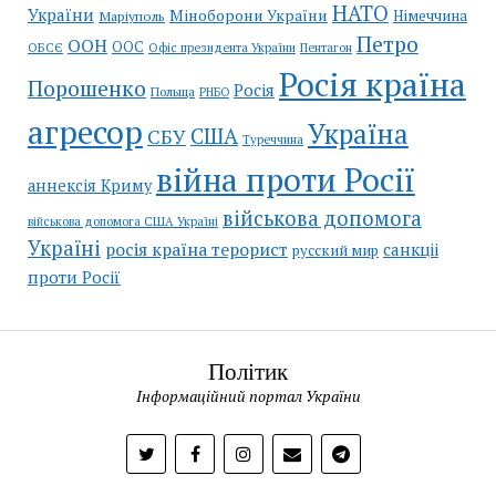
НАТО
України
Міноборони України
Німеччина
Маріуполь
Петро
ООН
ООС
ОБСЄ
Пентагон
Офіс президента України
Росія країна
Порошенко
Росія
Польща
РНБО
агресор
Україна
США
СБУ
Туреччина
війна проти Росії
аннексія Криму
військова допомога
військова допомога США Україні
Україні
росія країна терорист
санкціі
русский мир
проти Росії
Політик
Інформаційний портал України