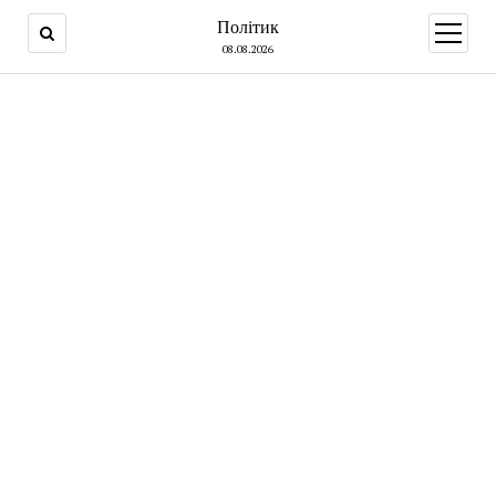
Політик
open
menu
08.08.2026