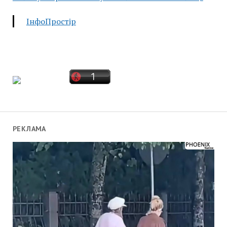
ІнфоПростір
РЕКЛАМА