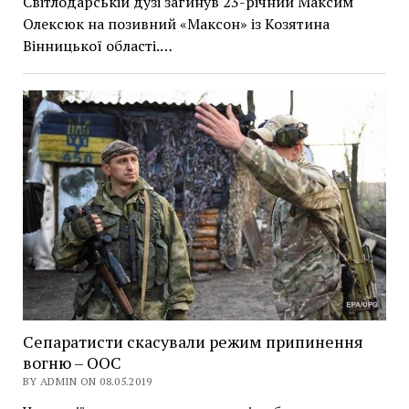
Світлодарській дузі загинув 23-річний Максим
Олексюк на позивний «Максон» із Козятина
Вінницької області.…
Сепаратисти скасували режим припинення
вогню – ООС
BY ADMIN ON 08.05.2019