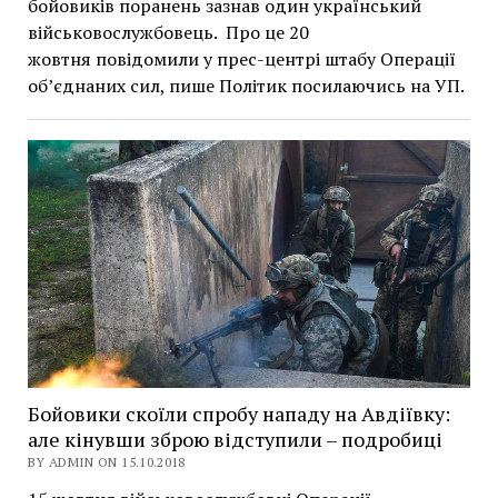
бойовиків поранень зазнав один український
військовослужбовець. Про це 20
жовтня повідомили у прес-центрі штабу Операції
об’єднаних сил, пише Політик посилаючись на УП.
Бойовики скоїли спробу нападу на Авдіївку:
але кінувши зброю відступили – подробиці
BY ADMIN ON 15.10.2018