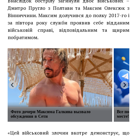
Внаслідок обстрілу загинули двоє військових –
Дмитро Пругло з Полтави та Максим Олексюк з
Вінниччини. Максим долучився до полку 2017-го і
за півтора року служби проявив себе відданим
військовій справі, відповідальним та щирим
побратимом.
Фото дочери Максима Галкина вызвало
Все посты
обсуждения в Сети
месте!
«Цей військовий злочин вкотре демонструє, що