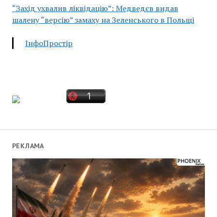
“Захід ухвалив ліквідацію”: Медведєв видав
шалену “версію” замаху на Зеленського в Польщі
ІнфоПростір
РЕКЛАМА