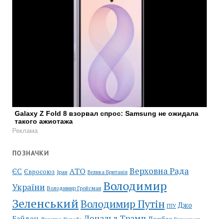
Galaxy Z Fold 8 взорвал спрос: Samsung не ожидала
такого ажиотажа
Реклама
ПОЗНАЧКИ
Верховна Рада
АТО
ЄС
Євросоюз
Іран
Велика Британія
Володимир
України
Володимир Гройсман
Зеленський
Володимир Путін
Джо
ГПУ
Дональд Трамп
Байден
Донбас