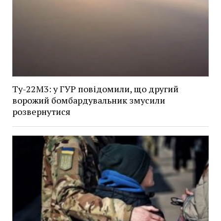
Ту-22М3: у ГУР повідомили, що другий
ворожий бомбардувальник змусили
розвернутися