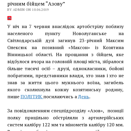
річним бійцем “Азову”
BY ADMIN ON 10.06.2019
У ніч на 7 червня внаслідок артобстрілу поблизу
населеного пункту Новолуганське на
Світлодарській дузі загинув 23-річний Максим
Олексюк на позивний «Максон» із Козятина
Вінницької області. На прощання з бійцем, яке
відбулося вчора на головній площі міста, зібралося
більше тисячі осіб – друзі, однокласники, бойові
побратими, представники влади, хто знав і хто не
знав за життя цього мужнього воїна, загибель
якого сколихнула кожну козятинську родину,
пише
ПОЛІТИК
посилаючись а
День
.
За повідомленням спецпідрозділу «Азов», позиції
полку прицільно обстріляли з артилерійських
систем калібру 122 мм та мінометів калібру 120 мм.