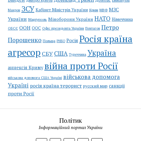
Дмитро Кулеба
Еммануель
ЗСУ
МЗС
Кабінет Міністрів України
Крим
МВФ
Макрон
НАТО
України
Міноборони України
Німеччина
Маріуполь
Петро
ООН
ООС
ОБСЄ
Пентагон
Офіс президента України
Росія країна
Порошенко
Росія
Польща
РНБО
агресор
Україна
США
СБУ
Туреччина
війна проти Росії
аннексія Криму
військова допомога
військова допомога США Україні
Україні
росія країна терорист
санкціі
русский мир
проти Росії
Політик
Інформаційний портал України