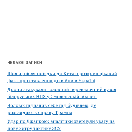
НЕДАВНІ ЗАПИСИ
Шольц після поїздки до Китаю розкрив цікавий
факт про ставлення до війни в Україні
Дрони атакували головний перевалочний вузол
білоруських НПЗ у Смоленській області
Чоловік підпалив себе під будівлею, де
розглядають справу Трампа
Удар по Джанкою: аналітики звернули увагу на
нову хитру тактику ЗСУ