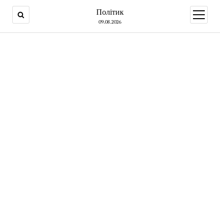
Політик
open
menu
09.08.2026