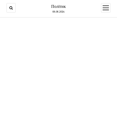
Політик
open
menu
08.08.2026