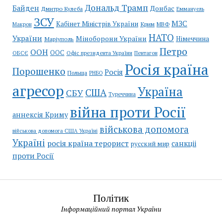
Дональд Трамп
Байден
Донбас
Дмитро Кулеба
Еммануель
ЗСУ
МЗС
Кабінет Міністрів України
Крим
МВФ
Макрон
НАТО
України
Міноборони України
Німеччина
Маріуполь
Петро
ООН
ООС
ОБСЄ
Пентагон
Офіс президента України
Росія країна
Порошенко
Росія
Польща
РНБО
агресор
Україна
США
СБУ
Туреччина
війна проти Росії
аннексія Криму
військова допомога
військова допомога США Україні
Україні
росія країна терорист
санкціі
русский мир
проти Росії
Політик
Інформаційний портал України