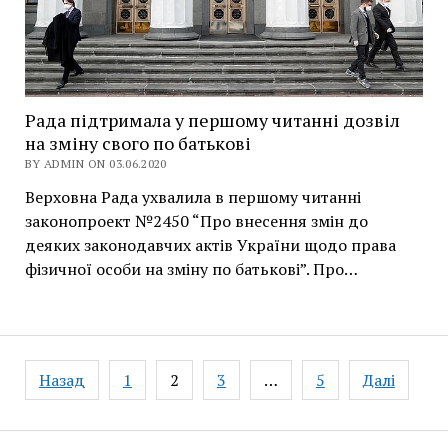
Рада підтримала у першому читанні дозвіл
на зміну свого по батькові
BY ADMIN ON 03.06.2020
Верховна Рада ухвалила в першому читанні
законопроект №2450 “Про внесення змін до
деяких законодавчих актів України щодо права
фізичної особи на зміну по батькові”. Про…
Навігація
Назад
1
2
3
…
5
Далі
записів