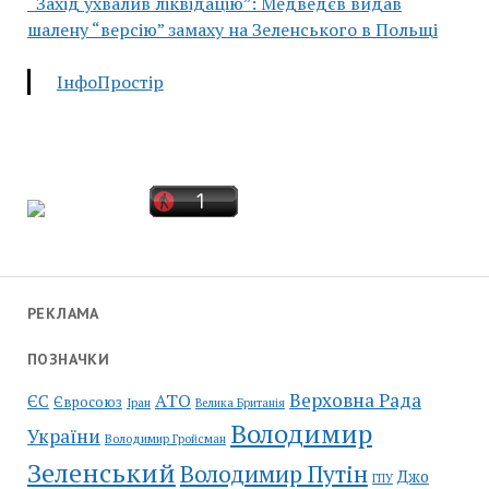
“Захід ухвалив ліквідацію”: Медведєв видав
шалену “версію” замаху на Зеленського в Польщі
ІнфоПростір
РЕКЛАМА
ПОЗНАЧКИ
Верховна Рада
АТО
ЄС
Євросоюз
Іран
Велика Британія
Володимир
України
Володимир Гройсман
Зеленський
Володимир Путін
Джо
ГПУ