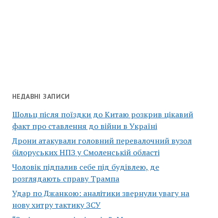
НЕДАВНІ ЗАПИСИ
Шольц після поїздки до Китаю розкрив цікавий
факт про ставлення до війни в Україні
Дрони атакували головний перевалочний вузол
білоруських НПЗ у Смоленській області
Чоловік підпалив себе під будівлею, де
розглядають справу Трампа
Удар по Джанкою: аналітики звернули увагу на
нову хитру тактику ЗСУ