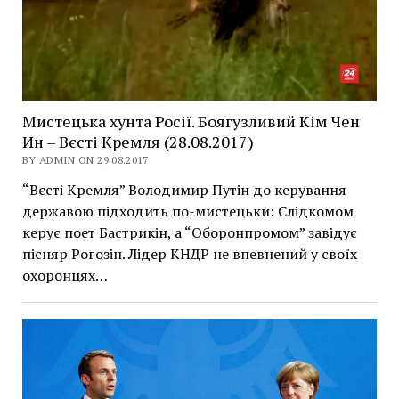
Мистецька хунта Росії. Боягузливий Кім Чен
Ин – Вєсті Кремля (28.08.2017)
BY ADMIN ON 29.08.2017
“Вєсті Кремля” Володимир Путін до керування
державою підходить по-мистецьки: Слідкомом
керує поет Бастрикін, а “Оборонпромом” завідує
пісняр Рогозін. Лідер КНДР не впевнений у своїх
охоронцях…