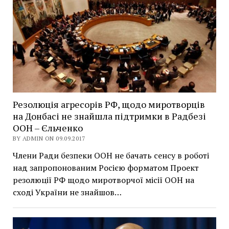
Резолюція агресорів РФ, щодо миротворців
на Донбасі не знайшла підтримки в Радбезі
ООН – Єльченко
BY ADMIN ON 09.09.2017
Члени Ради безпеки ООН не бачать сенсу в роботі
над запропонованим Росією форматом Проект
резолюції РФ щодо миротворчої місії ООН на
сході України не знайшов…