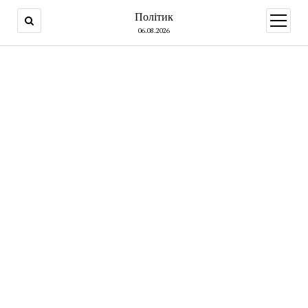
Політик
open
menu
06.08.2026