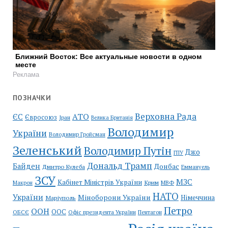
Ближний Восток: Все актуальные новости в одном
месте
Реклама
ПОЗНАЧКИ
Верховна Рада
АТО
ЄС
Євросоюз
Іран
Велика Британія
Володимир
України
Володимир Гройсман
Зеленський
Володимир Путін
Джо
ГПУ
Дональд Трамп
Байден
Донбас
Дмитро Кулеба
Еммануель
ЗСУ
МЗС
Кабінет Міністрів України
Крим
МВФ
Макрон
НАТО
України
Міноборони України
Німеччина
Маріуполь
Петро
ООН
ООС
ОБСЄ
Пентагон
Офіс президента України