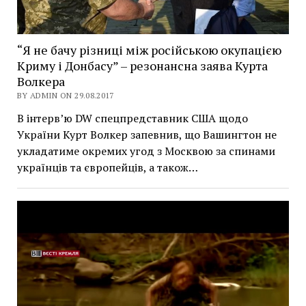
“Я не бачу різниці між російською окупацією
Криму і Донбасу” – резонансна заява Курта
Волкера
BY ADMIN ON 29.08.2017
В інтерв’ю DW спецпредставник США щодо
України Курт Волкер запевнив, що Вашингтон не
укладатиме окремих угод з Москвою за спинами
українців та європейців, а також…