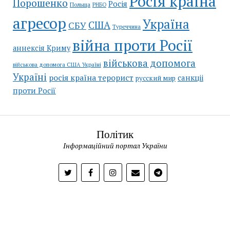
Росія країна
Порошенко
Росія
Польща
РНБО
агресор
Україна
США
СБУ
Туреччина
війна проти Росії
аннексія Криму
військова допомога
військова допомога США Україні
Україні
росія країна терорист
санкціі
русский мир
проти Росії
Політик
Інформаційний портал України