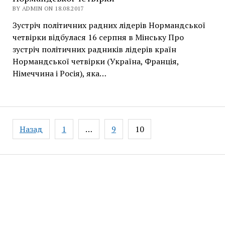
BY ADMIN ON 18.08.2017
Зустріч політичних радних лідерів Нормандської
четвірки відбулася 16 серпня в Мінську Про
зустріч політичних радників лідерів країн
Нормандської четвірки (Україна, Франція,
Німеччина і Росія), яка…
Навігація
Назад
1
…
9
10
записів