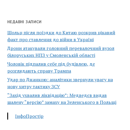
НЕДАВНІ ЗАПИСИ
Шольц після поїздки до Китаю розкрив цікавий
факт про ставлення до війни в Україні
Дрони атакували головний перевалочний вузол
білоруських НПЗ у Смоленській області
Чоловік підпалив себе під будівлею, де
розглядають справу Трампа
Удар по Джанкою: аналітики звернули увагу на
нову хитру тактику ЗСУ
“Захід ухвалив ліквідацію”: Медведєв видав
шалену “версію” замаху на Зеленського в Польщі
ІнфоПростір