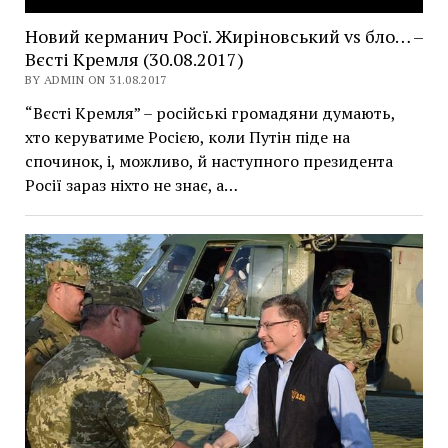
Новий керманич Росї. Жиріновський vs бло… –
Вєсті Кремля (30.08.2017)
BY ADMIN ON 31.08.2017
“Вєсті Кремля” – російські громадяни думають,
хто керуватиме Росією, коли Путін піде на
спочинок, і, можливо, й наступного президента
Росії зараз ніхто не знає, а…