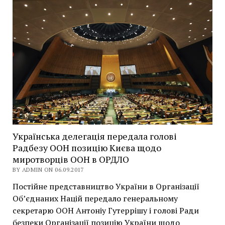
Українська делегація передала голові
Радбезу ООН позицію Києва щодо
миротворців ООН в ОРДЛО
BY ADMIN ON 06.09.2017
Постійне представництво України в Організації
Об’єднаних Націй передало генеральному
секретарю ООН Антоніу Гутеррішу і голові Ради
безпеки Організації позицію України щодо