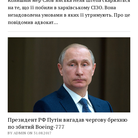
Колишній мер Слов’янська Неля Штепа скаржиться
на те, що її побили в харківському СІЗО. Вона
незадоволена умовами в яких її утримують. Про це
повідомив адвокат…
Президент РФ Путін вигадав чергову брехню
по збитий Boeing-777
BY ADMIN ON 31.08.2017