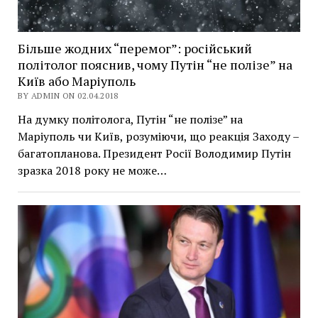
Більше жодних “перемог”: російський
політолог пояснив, чому Путін “не полізе” на
Київ або Маріуполь
BY ADMIN ON 02.04.2018
На думку політолога, Путін “не полізе” на
Маріуполь чи Київ, розуміючи, що реакція Заходу –
багатопланова. Президент Росії Володимир Путін
зразка 2018 року не може…