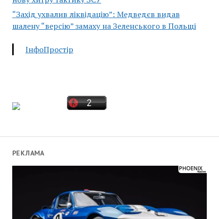
“Захід ухвалив ліквідацію”: Медведєв видав
шалену “версію” замаху на Зеленського в Польщі
ІнфоПростір
РЕКЛАМА