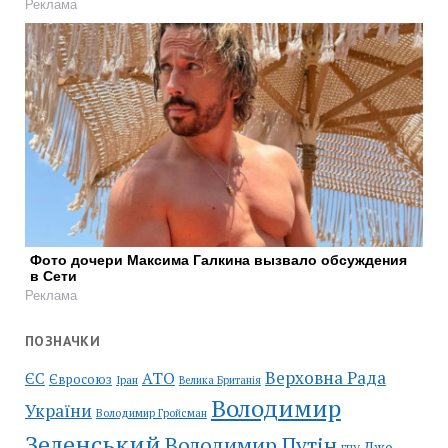
Реклама
Фото дочери Максима Галкина вызвало обсуждения
в Сети
Реклама
ПОЗНАЧКИ
Верховна Рада
АТО
ЄС
Євросоюз
Іран
Велика Британія
Володимир
України
Володимир Гройсман
Зеленський
Володимир Путін
Джо