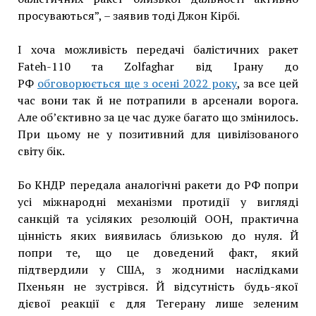
просуваються”, – заявив тоді Джон Кірбі.
І хоча можливість передачі балістичних ракет
Fateh-110 та Zolfaghar від Ірану до
РФ
обговорюється ще з осені 2022 року
, за все цей
час вони так й не потрапили в арсенали ворога.
Але об’єктивно за це час дуже багато що змінилось.
При цьому не у позитивний для цивілізованого
світу бік.
Бо КНДР передала аналогічні ракети до РФ попри
усі міжнародні механізми протидії у вигляді
санкцій та усіляких резолюцій ООН, практична
цінність яких виявилась близькою до нуля. Й
попри те, що це доведений факт, який
підтвердили у США, з жодними наслідками
Пхеньян не зустрівся. Й відсутність будь-якої
дієвої реакції є для Тегерану лише зеленим