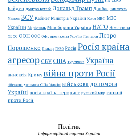
ГПУ
Дональд Трамп
Байден
Донбас
Дмитро Кулеба
Еммануель
ЗСУ
МЗС
Кабінет Міністрів України
Крим
МВФ
Макрон
НАТО
України
Міноборони України
Німеччина
Маріуполь
Петро
ООН
ООС
ОБСЄ
Пентагон
Офіс президента України
Росія країна
Порошенко
Росія
Польща
РНБО
агресор
Україна
США
СБУ
Туреччина
війна проти Росії
аннексія Криму
військова допомога
військова допомога США Україні
Україні
росія країна терорист
санкціі
русский мир
проти Росії
Політик
Інформаційний портал України