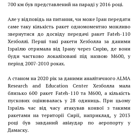
700 км був представлений на параді у 2016 році.
Але у відповідь на питання, чи може Іран передати
саме таку кількість ракет одномоментно можливо
звернутися до досвіду передачі ракет Fateh-110
Хезболлі. Перші такі ракети Хезболла за даними
Ізраїлю отримала від Ірану через Сирію, де вони
буди частково локалізовані під назвою M600, у
період 2007-2010 роках.
А станом на 2020 рік за даними аналітичного ALMA
Research and Education Center Хезболла мала
близько 600 ракет Fateh-110 та M600, а кількість
пускових оцінювалась у 28 одиниць. При цьому
Ізраїль час від часу атакував конвої з такими
ракетами на території Сирії, наприклад, у 2013
році був завданий авіаудар по аеропорту у
Дамаску.