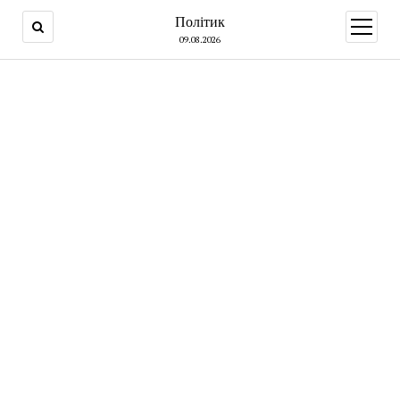
Політик
open
menu
09.08.2026