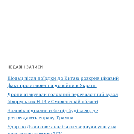
НЕДАВНІ ЗАПИСИ
Шольц після поїздки до Китаю розкрив цікавий
факт про ставлення до війни в Україні
Дрони атакували головний перевалочний вузол
білоруських НПЗ у Смоленській області
Чоловік підпалив себе під будівлею, де
розглядають справу Трампа
Удар по Джанкою: аналітики звернули увагу на
нову хитру тактику ЗСУ