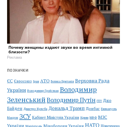
Почему женщины издают звуки во время интимной
близости?
Реклама
ПОЗНАЧКИ
Верховна Рада
АТО
ЄС
Євросоюз
Іран
Велика Британія
Володимир
України
Володимир Гройсман
Зеленський
Володимир Путін
Джо
ГПУ
Дональд Трамп
Байден
Донбас
Дмитро Кулеба
Еммануель
ЗСУ
МЗС
Кабінет Міністрів України
Крим
МВФ
Макрон
НАТО
України
Міноборони України
Німеччина
Маріуполь