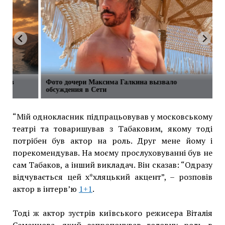
сти в
Фото дочери Максима Галкина вызвало
обсуждения в Сети
“Мій однокласник підпрацьовував у московському
театрі та товаришував з Табаковим, якому тоді
потрібен був актор на роль. Друг мене йому і
порекомендував. На моєму прослуховуванні був не
сам Табаков, а інший викладач. Він сказав: “Одразу
відчувається цей х*хляцький акцент”, – розповів
актор в інтерв’ю
1+1
.
Тоді ж актор зустрів київського режисера Віталія