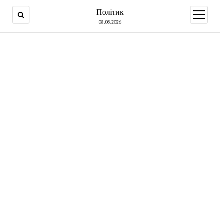
Політик
open
menu
08.08.2026