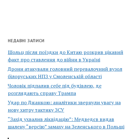
НЕДАВНІ ЗАПИСИ
Шольц після поїздки до Китаю розкрив цікавий
факт про ставлення до війни в Україні
Дрони атакували головний перевалочний вузол
білоруських НПЗ у Смоленській області
Чоловік підпалив себе під будівлею, де
розглядають справу Трампа
Удар по Джанкою: аналітики звернули увагу на
нову хитру тактику ЗСУ
“Захід ухвалив ліквідацію”: Медведєв видав
шалену “версію” замаху на Зеленського в Польщі