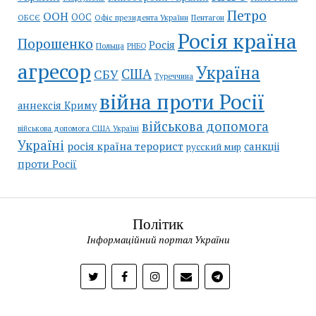
Петро
ООН
ООС
ОБСЄ
Пентагон
Офіс президента України
Росія країна
Порошенко
Росія
Польща
РНБО
агресор
Україна
США
СБУ
Туреччина
війна проти Росії
аннексія Криму
військова допомога
військова допомога США Україні
Україні
росія країна терорист
санкціі
русский мир
проти Росії
Політик
Інформаційний портал України