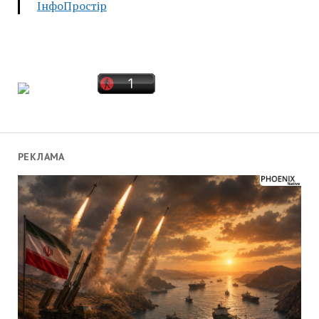
ІнфоПростір
РЕКЛАМА