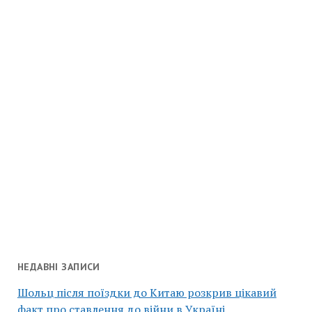
НЕДАВНІ ЗАПИСИ
Шольц після поїздки до Китаю розкрив цікавий
факт про ставлення до війни в Україні