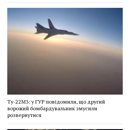
Ту-22М3: у ГУР повідомили, що другий
ворожий бомбардувальник змусили
розвернутися