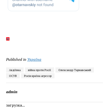
Published in
Україна
Авдіївка
війна проти Росії
Олександр Тарнавський
ОСУВ
Росія країна агресор
admin
загрузка...