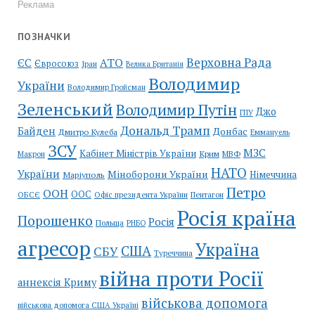
Реклама
ПОЗНАЧКИ
Верховна Рада
АТО
ЄС
Євросоюз
Іран
Велика Британія
Володимир
України
Володимир Гройсман
Зеленський
Володимир Путін
Джо
ГПУ
Дональд Трамп
Байден
Донбас
Дмитро Кулеба
Еммануель
ЗСУ
МЗС
Кабінет Міністрів України
Крим
МВФ
Макрон
НАТО
України
Міноборони України
Німеччина
Маріуполь
Петро
ООН
ООС
ОБСЄ
Пентагон
Офіс президента України
Росія країна
Порошенко
Росія
Польща
РНБО
агресор
Україна
США
СБУ
Туреччина
війна проти Росії
аннексія Криму
військова допомога
військова допомога США Україні