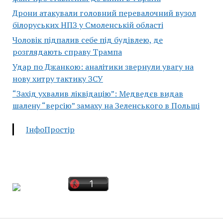
Дрони атакували головний перевалочний вузол
білоруських НПЗ у Смоленській області
Чоловік підпалив себе під будівлею, де
розглядають справу Трампа
Удар по Джанкою: аналітики звернули увагу на
нову хитру тактику ЗСУ
“Захід ухвалив ліквідацію”: Медведєв видав
шалену “версію” замаху на Зеленського в Польщі
ІнфоПростір