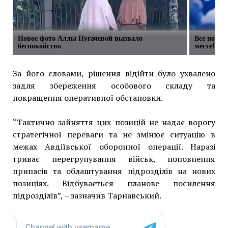
Новое фото Аллы Пугачевой вызвало
Все посты
беспокойство
месте!
За його словами, рішення відійти було ухвалено
задля збереження особового складу та
покращення оперативної обстановки.
“Тактично зайняття цих позицій не надає ворогу
стратегічної переваги та не змінює ситуацію в
межах Авдіївської оборонної операції. Наразі
триває перегрупування військ, поповнення
припасів та облаштування підрозділів на нових
позиціях. Відбувається планове посилення
підрозділів”, – зазначив Тарнавський.