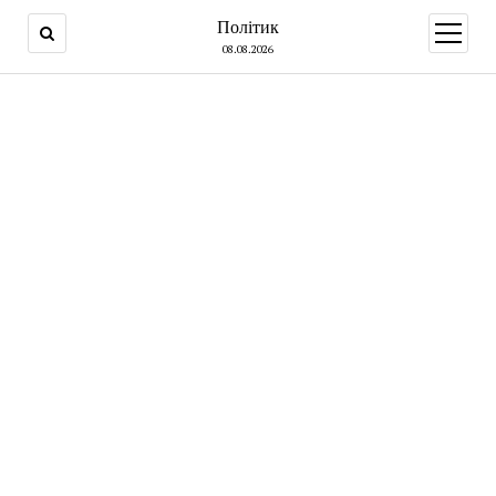
Політик
open
menu
08.08.2026