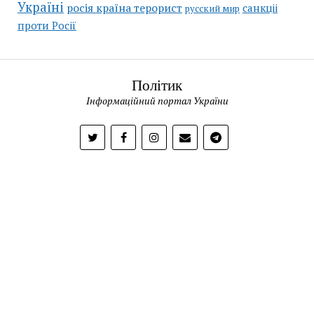
Україні
росія країна терорист
санкціі
русский мир
проти Росії
Політик
Інформаційний портал України