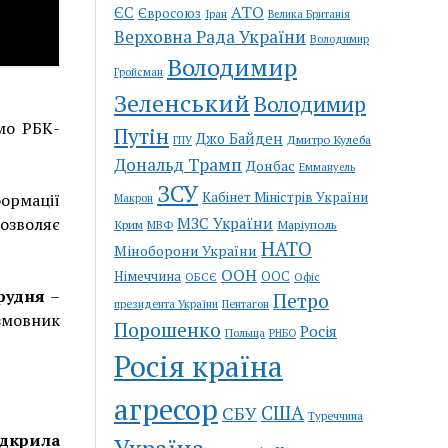
АТО
ЄС
Євросоюз
Іран
Велика Британія
Верховна Рада України
Володимир
Володимир
Гройсман
Зеленський
Володимир
мо РБК-
Путін
Джо Байден
Дмитро Кулеба
ГПУ
Дональд Трамп
Донбас
Еммануель
ЗСУ
Кабінет Міністрів України
ормації
Макрон
МЗС України
озволяє
Крим
Маріуполь
МВФ
НАТО
Міноборони України
ООН
Німеччина
ООС
ОБСЄ
Офіс
грудня
–
Петро
Пентагон
президента України
змовник
Порошенко
Росія
Польща
РНБО
Росія країна
агресор
США
СБУ
Туреччина
крила