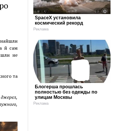
ро
SpaceX установила
космический рекорд
Реклама
знайшли
а й сам
йшли не
жного та
Блогерша прошлась
полностью без одежды по
 джерел,
улицам Москвы
ужного,
Реклама