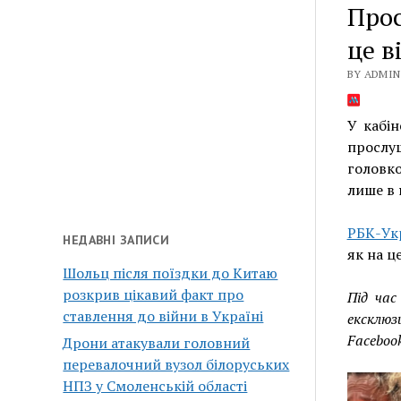
Прос
це в
BY ADMIN 
У кабі
прослу
головк
лише в 
РБК-Ук
НЕДАВНІ ЗАПИСИ
як на ц
Шольц після поїздки до Китаю
розкрив цікавий факт про
Під час
ставлення до війни в Україні
ексклю
Faceboo
Дрони атакували головний
перевалочний вузол білоруських
НПЗ у Смоленській області