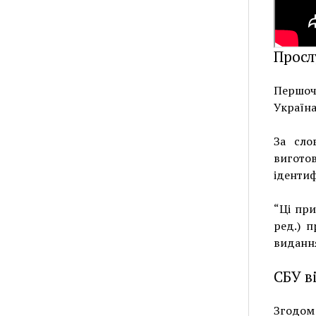
Просл
Першоч
Україна
За сло
вигото
ідентиф
“Ці при
ред.) 
виданн
СБУ в
Згодо