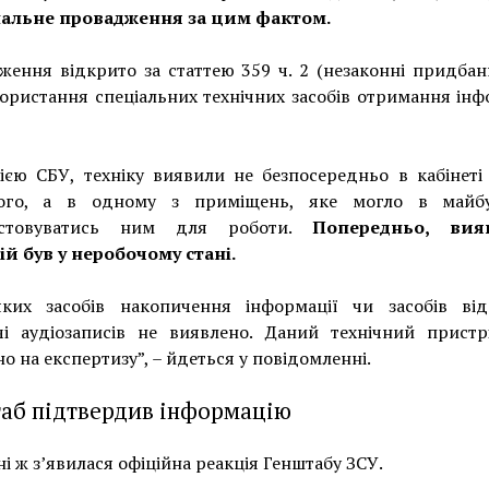
альне провадження за цим фактом.
ення відкрито за статтею 359 ч. 2 (незаконні придбан
ористання спеціальних технічних засобів отримання інф
ією СБУ, техніку виявили не безпосередньо в кабінеті
ого, а в одному з приміщень, яке могло в майб
истовуватись ним для роботи.
Попередньо, вия
й був у неробочому стані.
яких засобів накопичення інформації чи засобів від
чі аудіозаписів не виявлено. Даний технічний пристр
о на експертизу”, – йдеться у повідомленні.
аб підтвердив інформацію
і ж з’явилася офіційна реакція Генштабу ЗСУ.