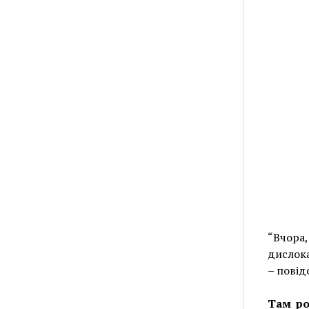
“Вчора
дислока
– повід
Там ро