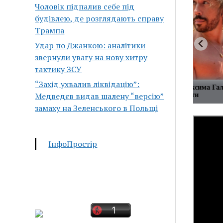
Чоловік підпалив себе під
будівлею, де розглядають справу
Трампа
Удар по Джанкою: аналітики
звернули увагу на нову хитру
тактику ЗСУ
“Захід ухвалив ліквідацію”:
 любимых телеграм каналов в одном
Фото дочери Максима Га
Медведєв видав шалену “версію”
обсуждения в Сети
замаху на Зеленського в Польщі
ІнфоПростір