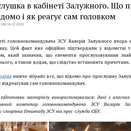
лушка в кабінеті Залужного. Що п
ідомо і як реагує сам головком
ON 18.12.2023
неті головнокомандувача ЗСУ Валерія Залужного вчора 
шку. Цей факт вже офіційно підтвердили у відомстві т
ом, який зазначив, що елементи прослуховування зна
нього, а також додав, що слідство встановить причетних.
раїна
нижче зібрало все, що відомо про прослушку Залу
е відреагував сам головнокомандувач.
 підготовки матеріалу використовувалися: дані з власних
зивний коментар головнокомандувача ЗСУ Валерія Зал
k-сторінка Генштабу ЗСУ та прес-служба СБУ.