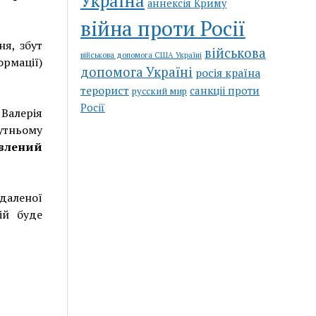
Україна
аннексія Криму
війна проти Росії
ня, збут
військова
військова допомога США Україні
ормації)
допомога Україні
росія країна
терорист
санкціі проти
русский мир
Росії
 Валерія
утньому
влений
даленої
ій буде