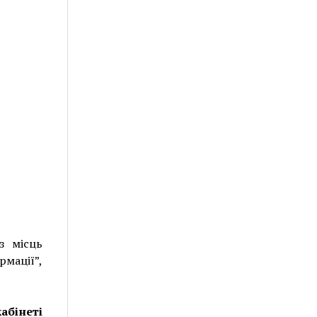
з місць
рмації”,
абінеті