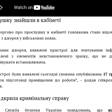
ушку знайшли в кабінеті
ергово про прослушку в кабінеті головкома стало відо
 з джерел у військових колах.
вами джерел, виявлені пристрої для зчитування інф
влені з елементів невстановленого зразку, що не д
ікувати встановлювача.
строї були виявлені сьогодні (новина опублікована
17 
при підготовці приміщення до роботи”, – додав співро
я.
ідкрила кримінальну справу
м Служба безпеки України повідомила, що
від