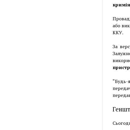
кримін
Провадж
або вик
ККУ.
За верс
Залужн
викор
пристрі
“Будь-
переда
передан
Геншт
Сьогодн