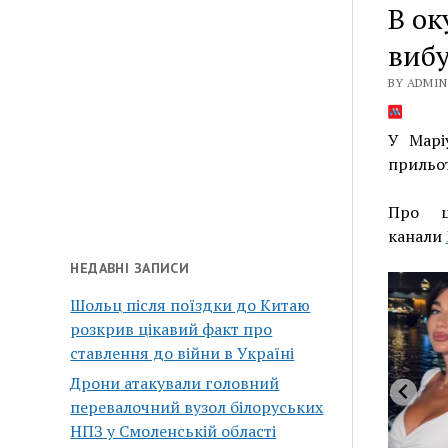
В ок
виб
BY ADMIN 
У Марі
прильо
Про 
канали
НЕДАВНІ ЗАПИСИ
Шольц після поїздки до Китаю
розкрив цікавий факт про
ставлення до війни в Україні
Дрони атакували головний
перевалочний вузол білоруських
НПЗ у Смоленській області