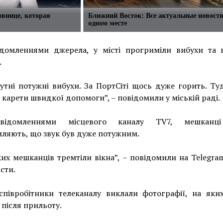
овнице, которая
Ближний Восток: Все актуальные новости
одном месте
ідомленнями джерела, у місті прогриміли вибухи та 
.
утні потужні вибухи. За ПортСіті щось дуже горить. Ту
 карети швидкої допомоги”, – повідомили у міській раді.
відомленнями місцевого каналу TV7, мешканці
ляють, що звук був дуже потужним.
их мешканців тремтіли вікна”, – повідомили на Telegra
сти.
співробітники телеканалу виклали фотографії, на яки
після прильоту.