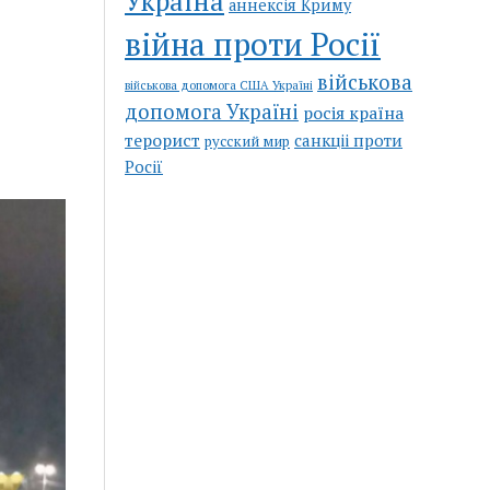
Україна
аннексія Криму
війна проти Росії
військова
військова допомога США Україні
допомога Україні
росія країна
терорист
санкціі проти
русский мир
Росії