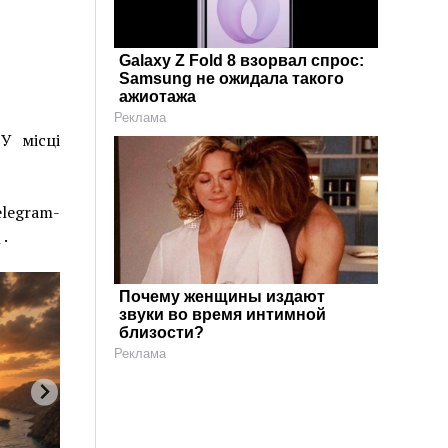
Galaxy Z Fold 8 взорвал спрос:
Samsung не ожидала такого
ажиотажа
Реклама
У місці
egram-
7
.
Почему женщины издают
звуки во время интимной
близости?
Реклама