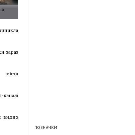
 в
виникла
ди зараз
 міста
m-каналі
х видно
ПОЗНАЧКИ