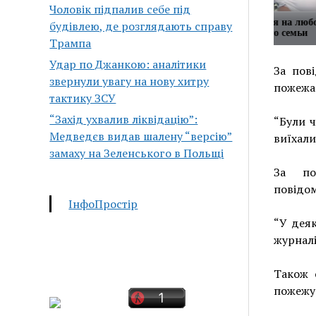
Чоловік підпалив себе під
ри Максима Галкина вызвало
Галустян женился на люб
будівлею, де розглядають справу
я в Сети
бывала в доме его семьи
Трампа
Удар по Джанкою: аналітики
За пов
звернули увагу на нову хитру
пожежа
тактику ЗСУ
“Захід ухвалив ліквідацію”:
“Були ч
Медведєв видав шалену “версію”
виїхали
замаху на Зеленського в Польщі
За по
повідом
ІнфоПростір
“У деяк
журналі
Також 
пожежу 