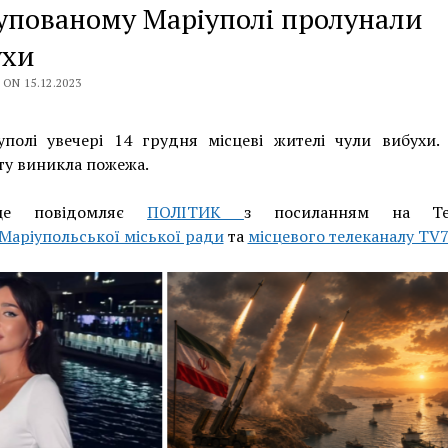
упованому Маріуполі пролунали
ухи
ON 15.12.2023
уполі увечері 14 грудня місцеві жителі чули вибухи. 
ту виникла пожежа.
це повідомляє
ПОЛІТИК
з посиланням на Tel
Маріупольської міської ради
та
місцевого телеканалу TV