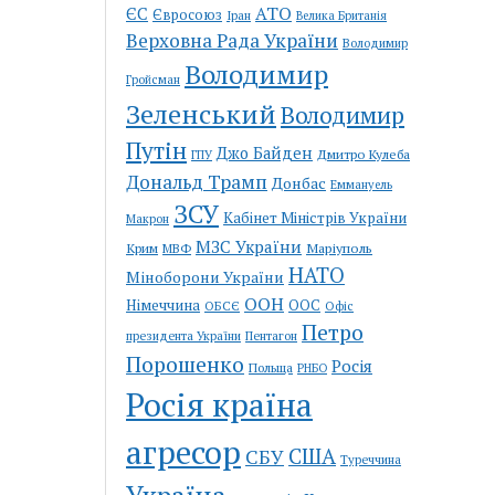
АТО
ЄС
Євросоюз
Іран
Велика Британія
Верховна Рада України
Володимир
Володимир
Гройсман
Зеленський
Володимир
Путін
Джо Байден
Дмитро Кулеба
ГПУ
Дональд Трамп
Донбас
Еммануель
ЗСУ
Кабінет Міністрів України
Макрон
МЗС України
Крим
Маріуполь
МВФ
НАТО
Міноборони України
ООН
Німеччина
ООС
ОБСЄ
Офіс
Петро
Пентагон
президента України
Порошенко
Росія
Польща
РНБО
Росія країна
агресор
США
СБУ
Туреччина