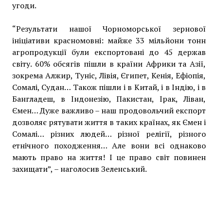
угоди.
“Результати нашої Чорноморської зернової
ініціативи красномовні: майже 33 мільйони тонн
агропродукції були експортовані до 45 держав
світу. 60% обсягів пішли в країни Африки та Азії,
зокрема Алжир, Туніс, Лівія, Єгипет, Кенія, Ефіопія,
Сомалі, Судан… Також пішли і в Китай, і в Індію, і в
Бангладеш, в Індонезію, Пакистан, Ірак, Ліван,
Ємен… Дуже важливо – наш продовольчий експорт
дозволяє рятувати життя в таких країнах, як Ємен і
Сомалі… різних людей… різної релігії, різного
етнічного походження… Але вони всі однаково
мають право на життя! І це право світ повинен
захищати”, – наголосив Зеленський.