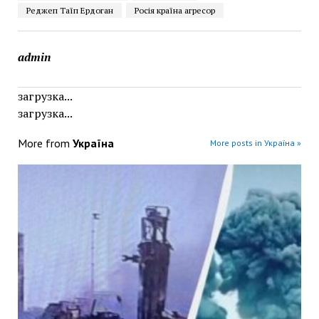
Реджеп Таїп Ердоган
Росія країна агресор
admin
загрузка...
загрузка...
More from
Україна
More posts in Україна »