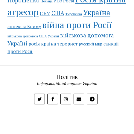
Порошенко
Росія
Польща
РНБО
агресор
Україна
США
СБУ
Туреччина
війна проти Росії
аннексія Криму
військова допомога
військова допомога США Україні
Україні
росія країна терорист
санкціі
русский мир
проти Росії
Політик
Інформаційний портал України