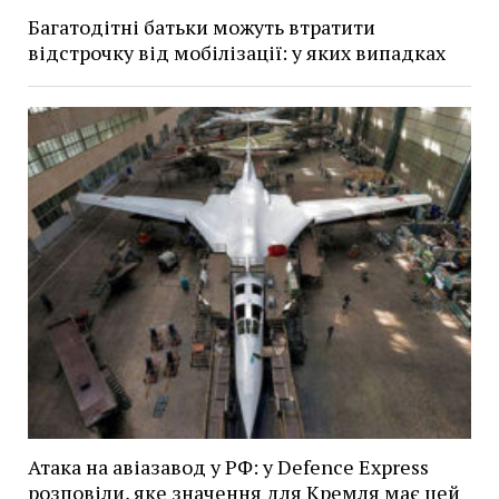
Багатодітні батьки можуть втратити
відстрочку від мобілізації: у яких випадках
Атака на авіазавод у РФ: у Defence Express
розповіли, яке значення для Кремля має цей