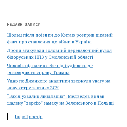
НЕДАВНІ ЗАПИСИ
Шольц після поїздки до Китаю розкрив цікавий
факт про ставлення до війни в Україні
Дрони атакували головний перевалочний вузол
білоруських НПЗ у Смоленській області
Чоловік підпалив себе під будівлею, де
розглядають справу Трампа
Удар по Джанкою: аналітики звернули увагу на
нову хитру тактику ЗСУ
“Захід ухвалив ліквідацію”: Медведєв видав
шалену “версію” замаху на Зеленського в Польщі
ІнфоПростір