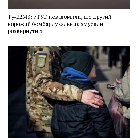
Ту-22М3: у ГУР повідомили, що другий
ворожий бомбардувальник змусили
розвернутися