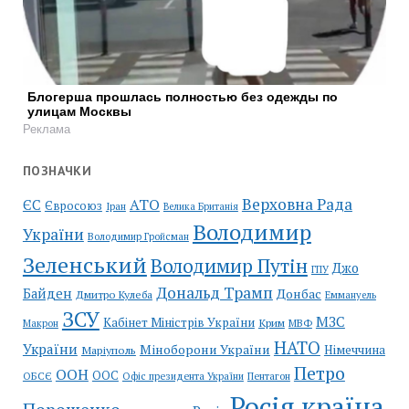
Блогерша прошлась полностью без одежды по
улицам Москвы
Реклама
ПОЗНАЧКИ
Верховна Рада
АТО
ЄС
Євросоюз
Іран
Велика Британія
Володимир
України
Володимир Гройсман
Зеленський
Володимир Путін
Джо
ГПУ
Дональд Трамп
Байден
Донбас
Дмитро Кулеба
Еммануель
ЗСУ
МЗС
Кабінет Міністрів України
Крим
МВФ
Макрон
НАТО
України
Міноборони України
Німеччина
Маріуполь
Петро
ООН
ООС
ОБСЄ
Пентагон
Офіс президента України
Росія країна