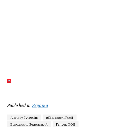
Published in
Україна
Антоніу Гутерріш
війна проти Росії
Володимир Зеленський
Генсек ООН