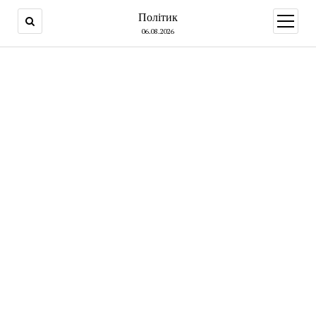
Політик
open
menu
06.08.2026