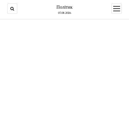
Політик
open
menu
07.08.2026