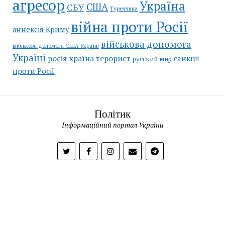
агресор
Україна
США
СБУ
Туреччина
війна проти Росії
аннексія Криму
військова допомога
військова допомога США Україні
Україні
росія країна терорист
санкціі
русский мир
проти Росії
Політик
Інформаційний портал України