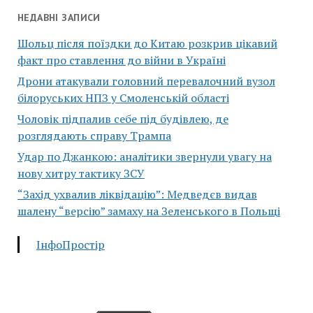
НЕДАВНІ ЗАПИСИ
Шольц після поїздки до Китаю розкрив цікавий
факт про ставлення до війни в Україні
Дрони атакували головний перевалочний вузол
білоруських НПЗ у Смоленській області
Чоловік підпалив себе під будівлею, де
розглядають справу Трампа
Удар по Джанкою: аналітики звернули увагу на
нову хитру тактику ЗСУ
“Захід ухвалив ліквідацію”: Медведєв видав
шалену “версію” замаху на Зеленського в Польщі
ІнфоПростір