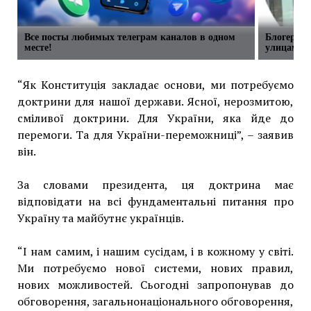
Все посты любимых телеграм каналов в одном
Блогерша 
месте!
улицам М
“Як Конституція закладає основи, ми потребуємо
доктрини для нашої держави. Ясної, нерозмитою,
сміливої доктрини. Для України, яка йде до
перемоги. Та для України-переможниці”, – заявив
він.
За словами президента, ця доктрина має
відповідати на всі фундаментальні питання про
Україну та майбутнє українців.
“І нам самим, і нашим сусідам, і в кожному у світі.
Ми потребуємо нової системи, нових правил,
нових можливостей. Сьогодні запропонував до
обговорення, загальнонаціонального обговорення,