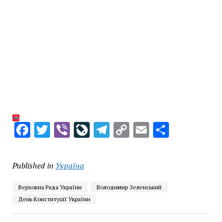
Facebook
Twitter
Viber
LiveJournal
Telegram
Copy
Email
Share
Link
Published in
Україна
Верховна Рада України
Володимир Зеленський
День Конституції України