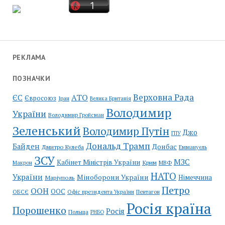
РЕКЛАМА
ПОЗНАЧКИ
Верховна Рада
АТО
ЄС
Євросоюз
Іран
Велика Британія
Володимир
України
Володимир Гройсман
Зеленський
Володимир Путін
Джо
ГПУ
Дональд Трамп
Байден
Донбас
Дмитро Кулеба
Еммануель
ЗСУ
МЗС
Кабінет Міністрів України
Крим
МВФ
Макрон
НАТО
України
Міноборони України
Німеччина
Маріуполь
Петро
ООН
ООС
ОБСЄ
Пентагон
Офіс президента України
Росія країна
Порошенко
Росія
Польща
РНБО