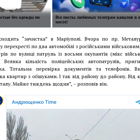
стью без одежды по
Все посты любимых телеграм каналов в 
месте!
оходить “зачистка” в Маріуполі. Вчора по пр. Металур
 перехресті по два автомобілі з російськими військовим
рів по вулиці патруль із восьми окупантів (мікс війсь
). Велика кількість поліцейських автопатрулів, приг
ка. Тотальна перевірка документів та телефонів. Ви
ка квартир з обшуками. І так від району до району. Від 
талу. Майже тиждень щодня”, – розповів він.