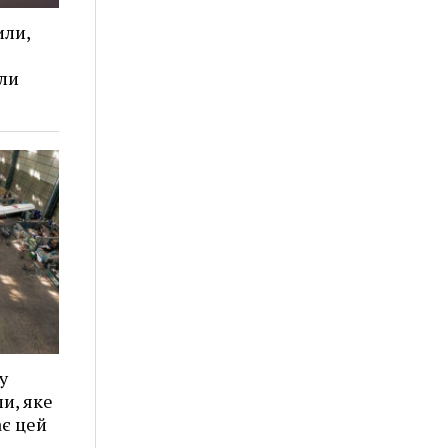
или,
ли
у
и, яке
є цей