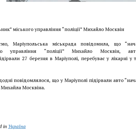
ник” міського управління “поліції” Михайло Москвін
ємо, Маріупольська міськрада повідомила, що “нач
го управління “поліції” Михайло Москвін, авт
ідірвали 27 березня в Маріуполі, перебуває у лікарні у
одні повідомлялося, що у Маріуполі підірвали авто “на
” Михайла Москвіна.
d in
Україна