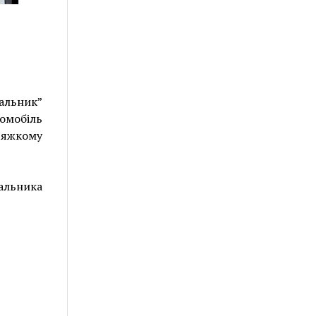
альник”
омобіль
 тяжкому
чальника