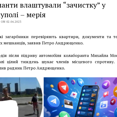
анти влаштували “зачистку” у
уполі – мерія
ON 02.04.2023
ькі загарбники перевіряють квартири, документи та т
х мешканців, заявив Петро Андрющенко.
дія після підриву автомобіля колаборанта Михайла Мо
олі цілий тиждень шукає членів місцевого спротиву.
мив радник Петро Андрющенко.