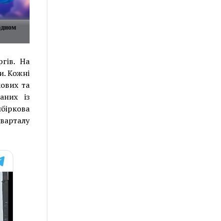
одном
гів. На
и. Кожні
кових та
наних із
біркова
кварталу