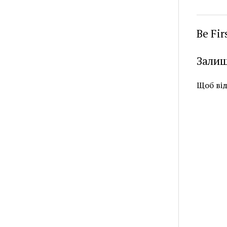
Be Fi
Залиш
Щоб ві