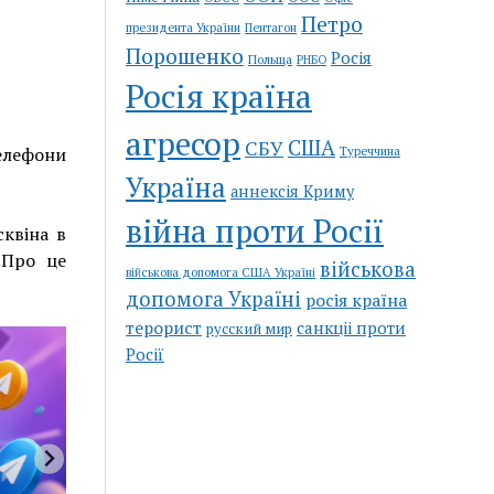
Петро
Пентагон
президента України
Порошенко
Росія
Польща
РНБО
Росія країна
агресор
США
СБУ
Туреччина
елефони
Україна
аннексія Криму
війна проти Росії
сквіна в
 Про це
військова
військова допомога США Україні
допомога Україні
росія країна
терорист
санкціі проти
русский мир
Росії