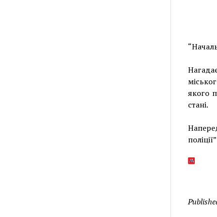
“Началь
Нагада
місько
якого п
стані.
Наперед
поліції
Publishe