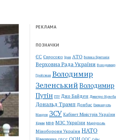
РЕКЛАМА
ПОЗНАЧКИ
АТО
ЄС
Євросоюз
Іран
Велика Британія
Верховна Рада України
Володимир
Володимир
Гройсман
Зеленський
Володимир
Путін
Джо Байден
Дмитро Кулеба
ГПУ
Дональд Трамп
Донбас
Еммануель
ЗСУ
Кабінет Міністрів України
Макрон
МЗС України
Крим
Маріуполь
МВФ
НАТО
Міноборони України
ООН
Німеччина
ООС
ОБСЄ
Офіс