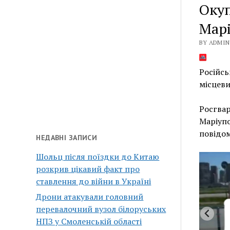
Окуп
Марі
BY ADMIN 
Російс
місцеви
Росгвар
Маріуп
повідо
НЕДАВНІ ЗАПИСИ
Шольц після поїздки до Китаю
розкрив цікавий факт про
ставлення до війни в Україні
Дрони атакували головний
перевалочний вузол білоруських
НПЗ у Смоленській області