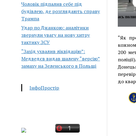
Чоловік підпалив себе під
будівлею, де розглядають справу
ри Максима Галкина вызвало
Блогерша прошлась полно
Трампа
я в Сети
улицам Москвы
Удар по Джанкою: аналітики
звернули увагу на нову хитру
“Як пр
тактику ЗСУ
кожному
“Захід ухвалив ліквідацію”:
200 мет
Медведєв видав шалену “версію”
поліції
замаху на Зеленського в Польщі
Донець
перевір
до квар
ІнфоПростір