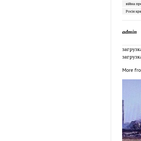
війна пр
Росія кр
admin
загрузка
загрузка
More fr