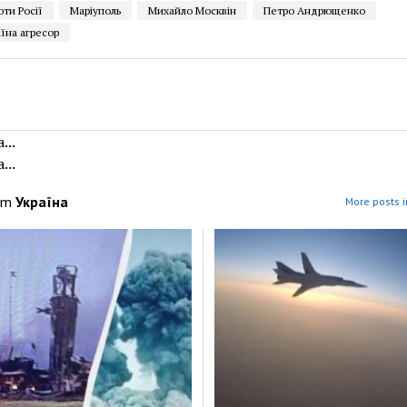
оти Росії
Маріуполь
Михайло Москвін
Петро Андрющенко
аїна агресор
...
...
om
Україна
More posts i