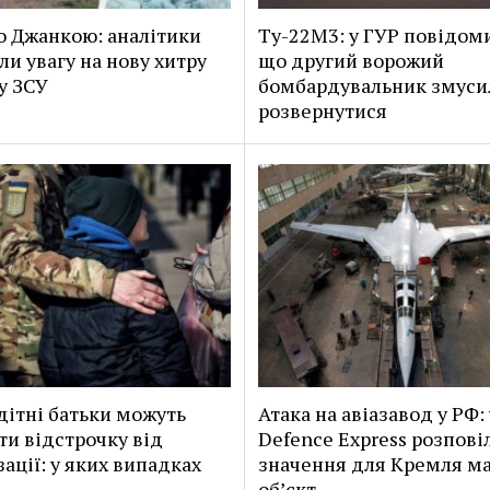
о Джанкою: аналітики
Ту-22М3: у ГУР повідом
ли увагу на нову хитру
що другий ворожий
у ЗСУ
бомбардувальник змуси
розвернутися
дітні батьки можуть
Атака на авіазавод у РФ: 
ти відстрочку від
Defence Express розповіл
зації: у яких випадках
значення для Кремля ма
об’єкт