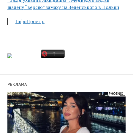
шалену “версію” замаху на Зеленського в Польщі
ІнфоПростір
РЕКЛАМА