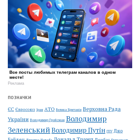
Все посты любимых телеграм каналов в одном
месте!
Реклама
ПОЗНАЧКИ
Верховна Рада
АТО
ЄС
Євросоюз
Іран
Велика Британія
Володимир
України
Володимир Гройсман
Зеленський
Володимир Путін
Джо
ГПУ
Дональд Трамп
Байден
Донбас
Дмитро Кулеба