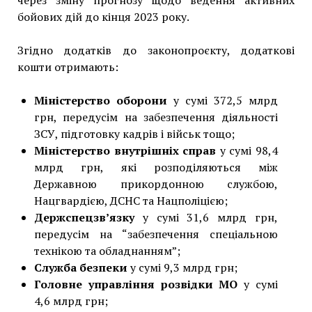
через зміну прогнозу щодо ведення активних
бойових дій до кінця 2023 року.
Згідно додатків до законопроєкту, додаткові
кошти отримають:
Міністерство оборони
у сумі 372,5 млрд
грн, передусім на забезпечення діяльності
ЗСУ, підготовку кадрів і військ тощо;
Міністерство внутрішніх справ
у сумі 98,4
млрд грн, які розподіляються між
Державною прикордонною службою,
Нацгвардією, ДСНС та Нацполіцією;
Держспецзв’язку
у сумі 31,6 млрд грн,
передусім на “забезпечення спеціальною
технікою та обладнанням”;
Служба безпеки
у сумі 9,3 млрд грн;
Головне управління розвідки МО
у сумі
4,6 млрд грн;