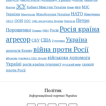
Еммануель
ЗСУ
МЗС
Кабінет Міністрів України
Крим
МВФ
Макрон
НАТО
України
Міноборони України
Німеччина
Маріуполь
Петро
ООН
ООС
ОБСЄ
Пентагон
Офіс президента України
Росія країна
Порошенко
Росія
Польща
РНБО
агресор
Україна
США
СБУ
Туреччина
війна проти Росії
аннексія Криму
військова допомога
військова допомога США Україні
Україні
росія країна терорист
санкціі
русский мир
проти Росії
Політик
Інформаційний портал України