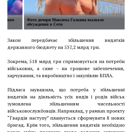
в одном
Фото дочери Максима Галкина вызвало
обсуждения в Сети
Закон передбачає збільшення видатків
державного бюджету на 537,2 млрд грн.
Зокрема, 518 млрд грн спрямовується на потреби
військових, а саме – на грошове забезпечення,
харчування, та виробництво і закупівлю БПЛА.
Підласа зауважила, що потреба у збільшенні
видатків на діяльність усіх видів і родів військ
зумовлена збільшенням чисельності
військовослужбовців. Наприклад, у рамках проекту
“Гвардія наступу” планується сформувати 8 нових
бригад. Крім того, збільшення видатків необхідно