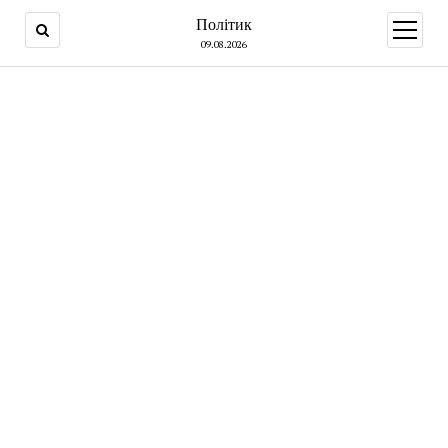
Політик
open
menu
09.08.2026