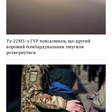
Ту-22М3: у ГУР повідомили, що другий
ворожий бомбардувальник змусили
розвернутися