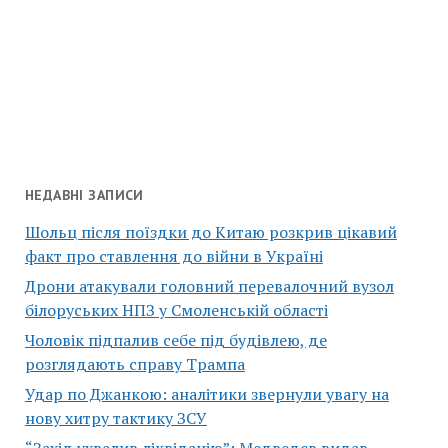
НЕДАВНІ ЗАПИСИ
Шольц після поїздки до Китаю розкрив цікавий
факт про ставлення до війни в Україні
Дрони атакували головний перевалочний вузол
білоруських НПЗ у Смоленській області
Чоловік підпалив себе під будівлею, де
розглядають справу Трампа
Удар по Джанкою: аналітики звернули увагу на
нову хитру тактику ЗСУ
“Захід ухвалив ліквідацію”: Медведєв видав