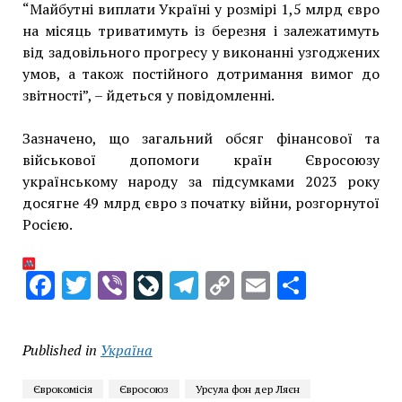
“Майбутні виплати Україні у розмірі 1,5 млрд євро
на місяць триватимуть із березня і залежатимуть
від задовільного прогресу у виконанні узгоджених
умов, а також постійного дотримання вимог до
звітності”, – йдеться у повідомленні.
Зазначено, що загальний обсяг фінансової та
військової допомоги країн Євросоюзу
українському народу за підсумками 2023 року
досягне 49 млрд євро з початку війни, розгорнутої
Росією.
Facebook
Twitter
Viber
LiveJournal
Telegram
Copy
Email
Share
Link
Published in
Україна
Єврокомісія
Євросоюз
Урсула фон дер Ляєн