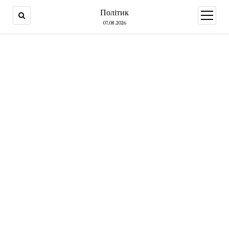
Політик
open
menu
07.08.2026