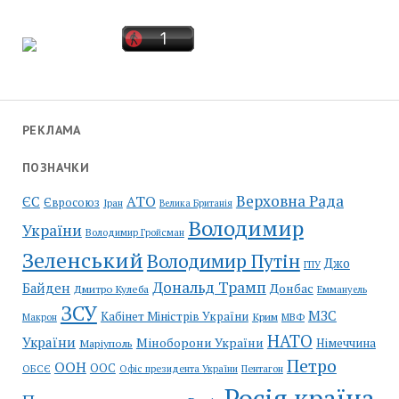
РЕКЛАМА
ПОЗНАЧКИ
Верховна Рада
АТО
ЄС
Євросоюз
Іран
Велика Британія
Володимир
України
Володимир Гройсман
Зеленський
Володимир Путін
Джо
ГПУ
Дональд Трамп
Байден
Донбас
Дмитро Кулеба
Еммануель
ЗСУ
МЗС
Кабінет Міністрів України
Крим
МВФ
Макрон
НАТО
України
Міноборони України
Німеччина
Маріуполь
Петро
ООН
ООС
ОБСЄ
Пентагон
Офіс президента України
Росія країна