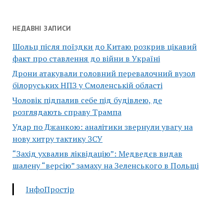
НЕДАВНІ ЗАПИСИ
Шольц після поїздки до Китаю розкрив цікавий
факт про ставлення до війни в Україні
Дрони атакували головний перевалочний вузол
білоруських НПЗ у Смоленській області
Чоловік підпалив себе під будівлею, де
розглядають справу Трампа
Удар по Джанкою: аналітики звернули увагу на
нову хитру тактику ЗСУ
“Захід ухвалив ліквідацію”: Медведєв видав
шалену “версію” замаху на Зеленського в Польщі
ІнфоПростір