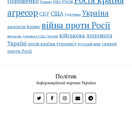
Порошенко
Росія
Польща
РНБО
агресор
Україна
США
СБУ
Туреччина
війна проти Росії
аннексія Криму
військова допомога
військова допомога США Україні
Україні
росія країна терорист
санкціі
русский мир
проти Росії
Політик
Інформаційний портал України