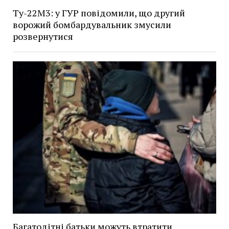
Ту-22М3: у ГУР повідомили, що другий
ворожий бомбардувальник змусили
розвернутися
Багатодітні батьки можуть втратити