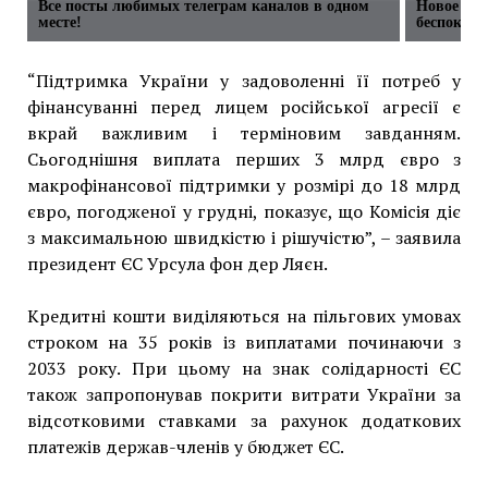
Все посты любимых телеграм каналов в одном
Новое фо
месте!
беспокойс
“Підтримка України у задоволенні її потреб у
фінансуванні перед лицем російської агресії є
вкрай важливим і терміновим завданням.
Сьогоднішня виплата перших 3 млрд євро з
макрофінансової підтримки у розмірі до 18 млрд
євро, погодженої у грудні, показує, що Комісія діє
з максимальною швидкістю і рішучістю”, – заявила
президент ЄС Урсула фон дер Ляєн.
Кредитні кошти виділяються на пільгових умовах
строком на 35 років із виплатами починаючи з
2033 року. При цьому на знак солідарності ЄС
також запропонував покрити витрати України за
відсотковими ставками за рахунок додаткових
платежів держав-членів у бюджет ЄС.