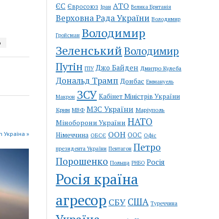
АТО
ЄС
Євросоюз
Іран
Велика Британія
Верховна Рада України
Володимир
Володимир
Гройсман
р
Зеленський
Володимир
Путін
Джо Байден
Дмитро Кулеба
ГПУ
Дональд Трамп
Донбас
Еммануель
ЗСУ
Кабінет Міністрів України
Макрон
МЗС України
Крим
Маріуполь
МВФ
НАТО
Міноборони України
ООН
n Україна »
Німеччина
ООС
ОБСЄ
Офіс
Петро
Пентагон
президента України
Порошенко
Росія
Польща
РНБО
Росія країна
агресор
США
СБУ
Туреччина