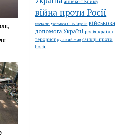
Україна
аннексія Криму
війна проти Росії
військова
військова допомога США Україні
или,
допомога Україні
росія країна
ли
терорист
санкціі проти
русский мир
Росії
у