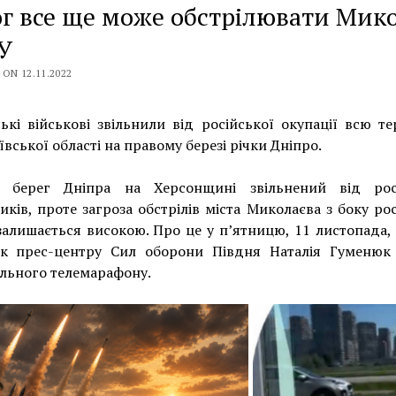
г все ще може обстрілювати Мико
У
ON 12.11.2022
ькі військові звільнили від російської окупації всю т
вської області на правому березі річки Дніпро.
 берег Дніпра на Херсонщині звільнений від рос
иків, проте загроза обстрілів міста Миколаєва з боку ро
залишається високою. Про це у п’ятницю, 11 листопада,
ик прес-центру Сил оборони Півдня Наталія Гуменюк 
льного телемарафону.