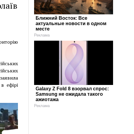
лаїв
Ближний Восток: Все
актуальные новости в одном
месте
Реклама
ериторію
ійських
сійських
 заявила
в ефірі
Galaxy Z Fold 8 взорвал спрос:
Samsung не ожидала такого
ажиотажа
Реклама