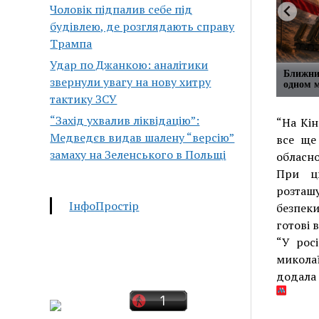
Чоловік підпалив себе під
будівлею, де розглядають справу
Трампа
Удар по Джанкою: аналітики
Ближний
звернули увагу на нову хитру
одном м
тактику ЗСУ
“Захід ухвалив ліквідацію”:
“На Кін
Медведєв видав шалену “версію”
все ще
замаху на Зеленського в Польщі
обласно
При ць
розташ
ІнфоПростір
безпек
готові 
“У рос
микола
додала