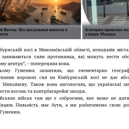
 Восток: Все актуальные новости в
Блогерша прошлась по
есте
улицам Москвы
бурнській косі в Миколаївській області, неподалік міста
 залишаються сили противника, які можуть вести обс
му центру”, – попередила вона.
ому Гуменюк зазначила, що елементарно геогра
ування ворожих сил на Кінбурнській косі не дає абс
и Миколаєву. Також вона наголосила, що українські за
вести вогонь та контрбатарейні заходи.
ійських військ там ще є озброєння, яке може не дати
ївцям. Пильність має бути, а ми робитимемо свою роб
 Гуменюк.