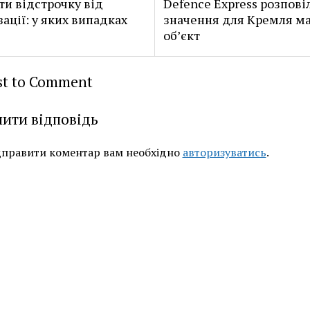
ти відстрочку від
Defence Express розповіл
зації: у яких випадках
значення для Кремля ма
об’єкт
rst to Comment
ити відповідь
дправити коментар вам необхідно
авторизуватись
.