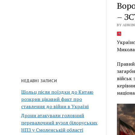
Воро
– ЗС
BY ADMIN 
Українс
Миколаї
Правий
загарбн
військ 
НЕДАВНІ ЗАПИСИ
керівн
Шольц після поїздки до Китаю
націона
розкрив цікавий факт про
ставлення до війни в Україні
Дрони атакували головний
перевалочний вузол білоруських
НПЗ у Смоленській області