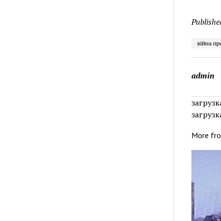
Publishe
війна пр
admin
загрузка
загрузка
More fr