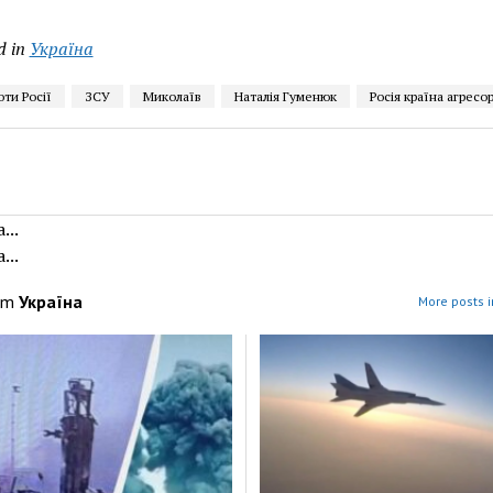
d in
Україна
оти Росії
ЗСУ
Миколаїв
Наталія Гуменюк
Росія країна агресо
...
...
om
Україна
More posts i