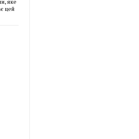
и, яке
є цей