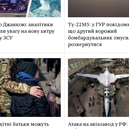
о Джанкою: аналітики
Ту-22М3: у ГУР повідом
ли увагу на нову хитру
що другий ворожий
у ЗСУ
бомбардувальник змуси
розвернутися
дітні батьки можуть
Атака на авіазавод у РФ: 