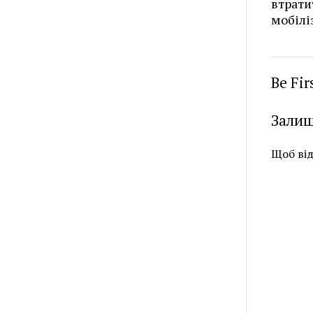
втрати
мобілі
Be Fi
Залиш
Щоб ві