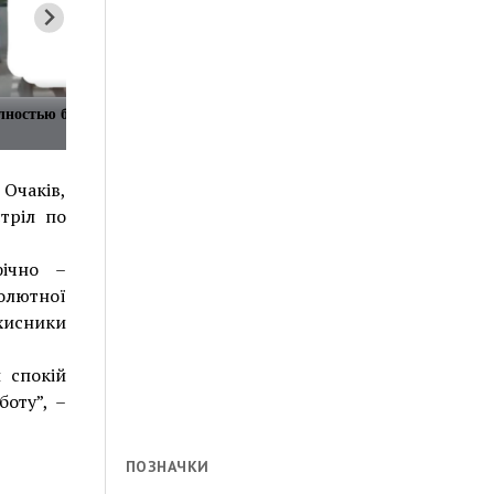
лностью без одежды по
 Очаків,
тріл по
фічно –
олютної
хисники
 спокій
оту”, –
ПОЗНАЧКИ