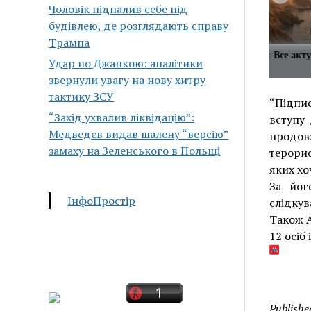
Чоловік підпалив себе під
будівлею, де розглядають справу
Трампа
осток: Все актуальные новости в
Ближний Восток: Все акт
Удар по Джанкою: аналітики
те
одном месте
звернули увагу на нову хитру
тактику ЗСУ
“Підпи
“Захід ухвалив ліквідацію”:
вступу
Медведєв видав шалену “версію”
продовж
замаху на Зеленського в Польщі
терори
яких хо
За йог
ІнфоПростір
слідкув
Також А
12 осіб 
Publishe