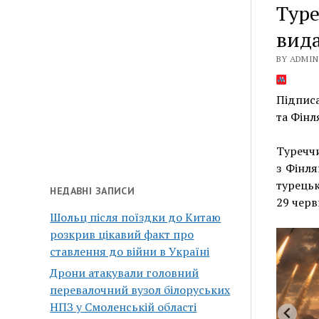
Туре
вида
BY ADMIN 
Підписа
та Фінл
Туреччи
з Фінля
турецьк
НЕДАВНІ ЗАПИСИ
29 черв
Шольц після поїздки до Китаю
розкрив цікавий факт про
ставлення до війни в Україні
Дрони атакували головний
перевалочний вузол білоруських
НПЗ у Смоленській області