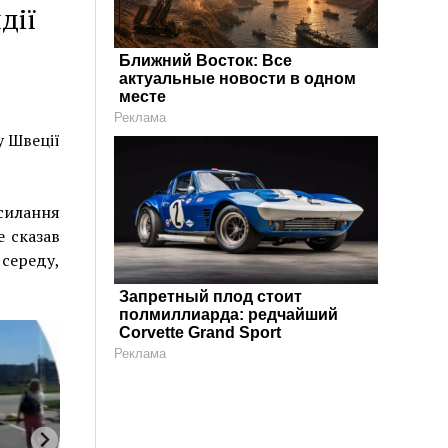
дії
Ближний Восток: Все
актуальные новости в одном
месте
Реклама
у Швеції
исилання
е сказав
середу,
Запретный плод стоит
полмиллиарда: редчайший
Corvette Grand Sport
Реклама