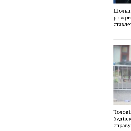
Шольц 
розкри
ставле
Чолові
будівл
справу