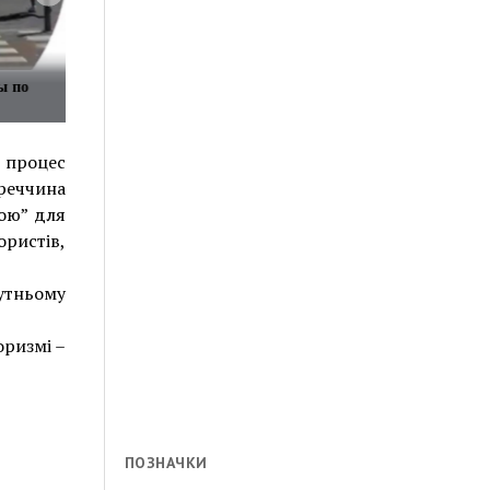
ы по
 процес
реччина
зою” для
ристів,
утньому
оризмі –
ПОЗНАЧКИ