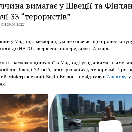
ччина вимагає у Швеції та Фінлян
чі 33 “терористів”
ON 29.06.2022
ний у Мадриді меморандум не означає, що процес вступ
яндії до НАТО завершено, попередили в Анкарі.
на в рамках підписаної в Мадриді угоди вимагатиме в
ндії та Швеції 33 осіб, підозрюваних у тероризмі. Про ц
ий міністр юстиції Бекір Боздаг, повідомляє
Анадолу
у 
ня.