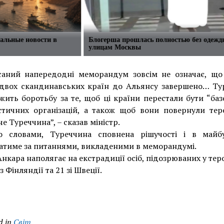
уальные новости в
Блогерша прошлась полностью без одежд
улицам Москвы
саний напередодні меморандум зовсім не означає, що
 двох скандинавських країн до Альянсу завершено… Ту
ить боротьбу за те, щоб ці країни перестали бути “ба
стичних організацій, а також щоб вони повернули теро
че Туреччина”, – сказав міністр.
о словами, Туреччина сповнена рішучості і в майб
атиме за питаннями, викладеними в меморандумі.
нкара наполягає на екстрадиції осіб, підозрюваних у тер
із Фінляндії та 21 зі Швеції.
d in
Світ