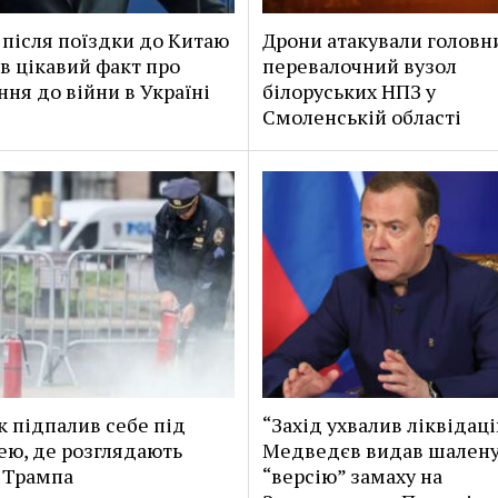
після поїздки до Китаю
Дрони атакували головн
в цікавий факт про
перевалочний вузол
ння до війни в Україні
білоруських НПЗ у
Смоленській області
к підпалив себе під
“Захід ухвалив ліквідаці
ею, де розглядають
Медведєв видав шален
 Трампа
“версію” замаху на