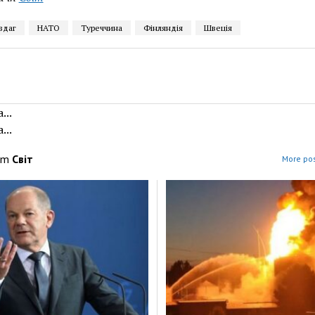
здаг
НАТО
Туреччина
Фінляндія
Швеція
...
...
om
Світ
More pos