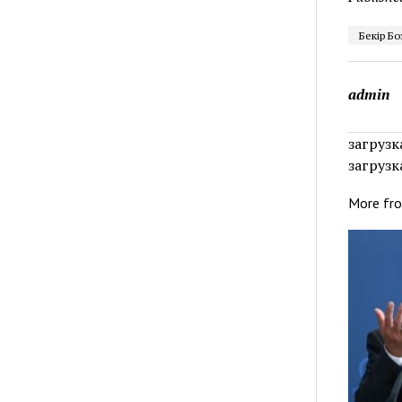
Бекір Бо
admin
загрузка
загрузка
More fr