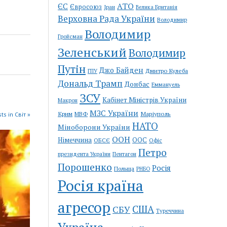
АТО
ЄС
Євросоюз
Іран
Велика Британія
Верховна Рада України
Володимир
Володимир
Гройсман
Зеленський
Володимир
Путін
Джо Байден
Дмитро Кулеба
ГПУ
Дональд Трамп
Донбас
Еммануель
ЗСУ
Кабінет Міністрів України
Макрон
МЗС України
Крим
Маріуполь
МВФ
ts in Світ »
НАТО
Міноборони України
ООН
Німеччина
ООС
ОБСЄ
Офіс
Петро
Пентагон
президента України
Порошенко
Росія
Польща
РНБО
Росія країна
агресор
США
СБУ
Туреччина