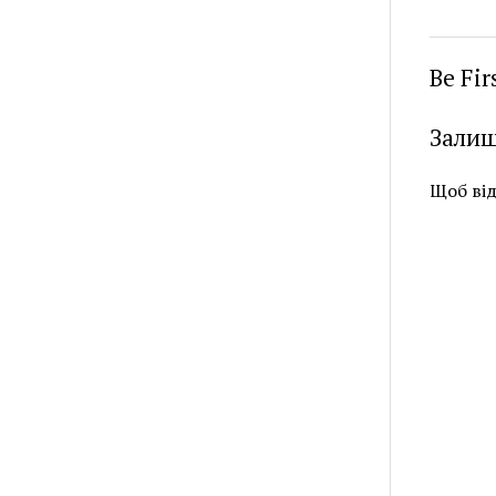
Be Fi
Залиш
Щоб ві