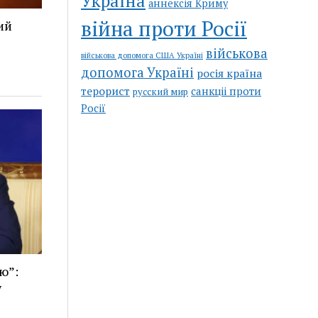
Україна
аннексія Криму
війна проти Росії
ий
військова
військова допомога США Україні
допомога Україні
росія країна
терорист
санкціі проти
русский мир
Росії
ю”:
у