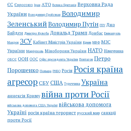
Верховна Рада
АТО
ЄС
Євросоюз
Іран
Велика Британія
Володимир
України
Володимир Гройсман
Зеленський
Володимир Путін
Джо
ГПУ
Дональд Трамп
Байден
Донбас
Дмитро Кулеба
Еммануель
ЗСУ
МЗС
Кабінет Міністрів України
Крим
МВФ
Макрон
НАТО
України
Міноборони України
Німеччина
Маріуполь
Петро
ООН
ООС
ОБСЄ
Пентагон
Офіс президента України
Росія країна
Порошенко
Росія
Польща
РНБО
агресор
Україна
США
СБУ
Туреччина
війна проти Росії
аннексія Криму
військова допомога
військова допомога США Україні
Україні
росія країна терорист
санкціі
русский мир
проти Росії