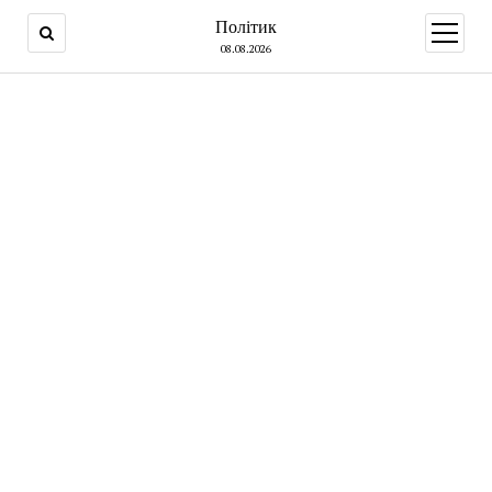
Політик
open
menu
08.08.2026