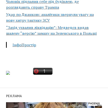
Чоловік підпалив себе під будівлею, де
розглядають справу Трампа
Удар по Джанкою: аналітики звернули увагу на
нову хитру тактику ЗСУ
“Захід ухвалив ліквідацію”: Медведєв видав
шалену “версію” замаху на Зеленського в Польщі
ІнфоПростір
РЕКЛАМА