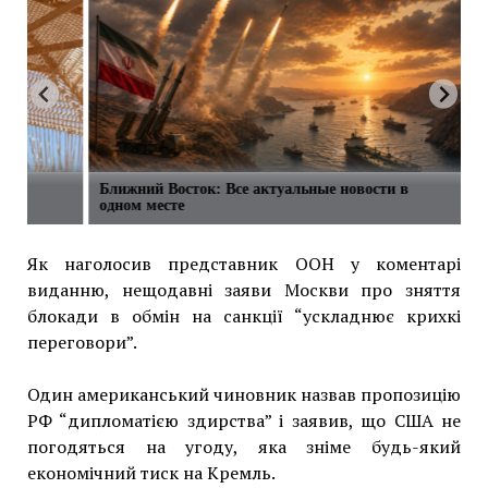
о
Ближний Восток: Все актуальные новости в
одном месте
Як наголосив представник ООН у коментарі
виданню, нещодавні заяви Москви про зняття
блокади в обмін на санкції “ускладнює крихкі
переговори”.
Один американський чиновник назвав пропозицію
РФ “дипломатією здирства” і заявив, що США не
погодяться на угоду, яка зніме будь-який
економічний тиск на Кремль.