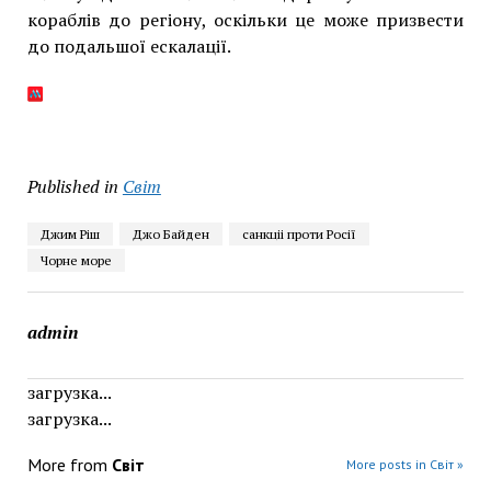
кораблів до регіону, оскільки це може призвести
до подальшої ескалації.
Published in
Світ
Джим Ріш
Джо Байден
санкціі проти Росії
Чорне море
admin
загрузка...
загрузка...
More from
Світ
More posts in Світ »