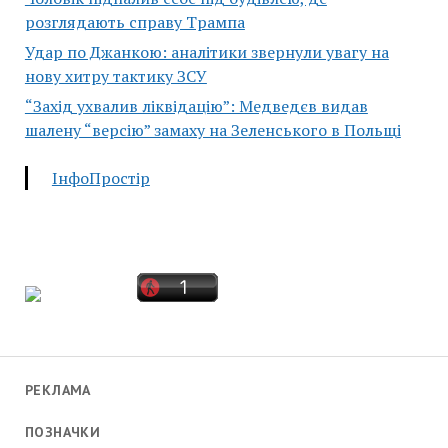
розглядають справу Трампа
Удар по Джанкою: аналітики звернули увагу на
нову хитру тактику ЗСУ
“Захід ухвалив ліквідацію”: Медведєв видав
шалену “версію” замаху на Зеленського в Польщі
ІнфоПростір
РЕКЛАМА
ПОЗНАЧКИ