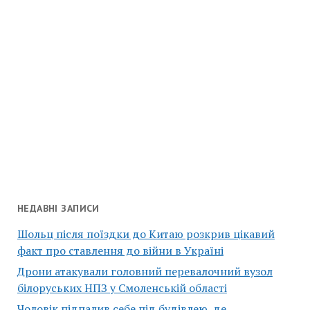
НЕДАВНІ ЗАПИСИ
Шольц після поїздки до Китаю розкрив цікавий
факт про ставлення до війни в Україні
Дрони атакували головний перевалочний вузол
білоруських НПЗ у Смоленській області
Чоловік підпалив себе під будівлею, де