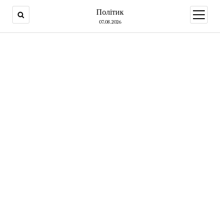
Політик
open
menu
07.08.2026