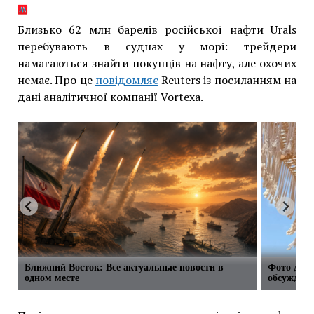
Близько 62 млн барелів російської нафти Urals
перебувають в суднах у морі: трейдери
намагаються знайти покупців на нафту, але охочих
немає. Про це
повідомляє
Reuters із посиланням на
дані аналітичної компанії Vortexa.
Ближний Восток: Все актуальные новости в
Фото доч
одном месте
обсуждени