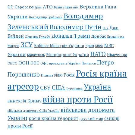
Верховна Рада
АТО
ЄС
Євросоюз
Іран
Велика Британія
Володимир
України
Володимир Гройсман
Зеленський
Володимир Путін
Джо
ГПУ
Дональд Трамп
Байден
Донбас
Дмитро Кулеба
Еммануель
ЗСУ
МЗС
Кабінет Міністрів України
Крим
МВФ
Макрон
НАТО
України
Міноборони України
Німеччина
Маріуполь
Петро
ООН
ООС
ОБСЄ
Пентагон
Офіс президента України
Росія країна
Порошенко
Росія
Польща
РНБО
агресор
Україна
США
СБУ
Туреччина
війна проти Росії
аннексія Криму
військова допомога
військова допомога США Україні
Україні
росія країна терорист
санкціі
русский мир
проти Росії