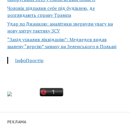
Чоловік підпалив себе під будівлею, де
розглядають справу Трампа
Удар по Джанкою: аналітики звернули увагу на
нову хитру тактику ЗСУ
“Захід ухвалив ліквідацію”: Медведєв видав
шалену “версію” замаху на Зеленського в Польщі
ІнфоПростір
РЕКЛАМА