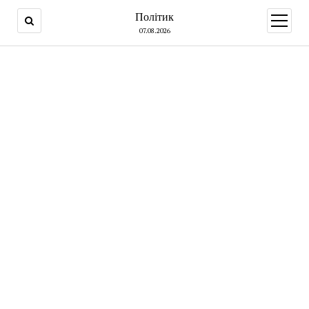
Політик
open
menu
07.08.2026