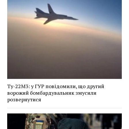
Ту-22М3: у ГУР повідомили, що другий
ворожий бомбардувальник змусили
розвернутися