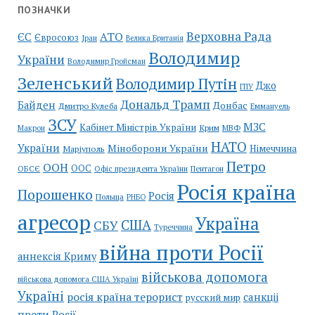
ПОЗНАЧКИ
Верховна Рада
АТО
ЄС
Євросоюз
Іран
Велика Британія
Володимир
України
Володимир Гройсман
Зеленський
Володимир Путін
Джо
ГПУ
Дональд Трамп
Байден
Донбас
Дмитро Кулеба
Еммануель
ЗСУ
МЗС
Кабінет Міністрів України
Крим
МВФ
Макрон
НАТО
України
Міноборони України
Німеччина
Маріуполь
Петро
ООН
ООС
ОБСЄ
Пентагон
Офіс президента України
Росія країна
Порошенко
Росія
Польща
РНБО
агресор
Україна
США
СБУ
Туреччина
війна проти Росії
аннексія Криму
військова допомога
військова допомога США Україні
Україні
росія країна терорист
санкціі
русский мир
проти Росії