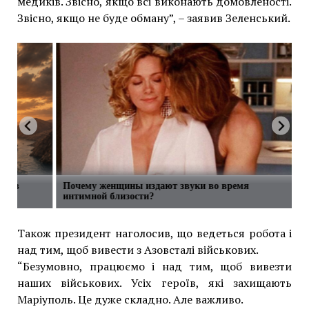
медиків. Звісно, ​​якщо всі виконають домовленості.
Звісно, ​​якщо не буде обману”, – заявив Зеленський.
сти в
Почему женщины издают звуки во время
интимной близости?
Також президент наголосив, що ведеться робота і
над тим, щоб вивести з Азовсталі військових.
“Безумовно, працюємо і над тим, щоб вивезти
наших військових. Усіх героїв, які захищають
Маріуполь. Це дуже складно. Але важливо.