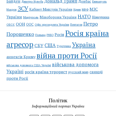
Дональд Трамп
Байден
Донбас
Дмитро Кулеба
Еммануель
ЗСУ
МЗС
Кабінет Міністрів України
Крим
МВФ
Макрон
НАТО
України
Міноборони України
Німеччина
Маріуполь
Петро
ООН
ООС
ОБСЄ
Пентагон
Офіс президента України
Росія країна
Порошенко
Росія
Польща
РНБО
агресор
Україна
США
СБУ
Туреччина
війна проти Росії
аннексія Криму
військова допомога
військова допомога США Україні
Україні
росія країна терорист
санкціі
русский мир
проти Росії
Політик
Інформаційний портал України