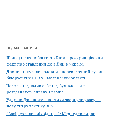
НЕДАВНІ ЗАПИСИ
Шольц після поїздки до Китаю розкрив цікавий
факт про ставлення до війни в Україні
Дрони атакували головний перевалочний вузол
білоруських НПЗ у Смоленській області
Чоловік підпалив себе під будівлею, де
розглядають справу Трампа
Удар по Джанкою: аналітики звернули увагу на
нову хитру тактику ЗСУ
“Захід ухвалив ліквідацію”: Медведєв видав