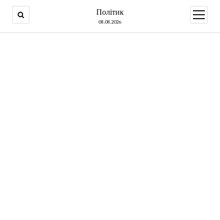
Політик
open
menu
08.08.2026