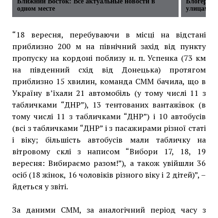
Ближний Восток: Все актуальные новости в
Блогерша 
одном месте
улицам М
“18 вересня, перебуваючи в місці на відстані
приблизно 200 м на північний захід від пункту
пропуску на кордоні поблизу н. п. Успенка (73 км
на південний схід від Донецька) протягом
приблизно 15 хвилин, команда СММ бачила, що в
Україну в’їхали 21 автомобіль (у тому числі 11 з
табличками “ДНР”), 13 тентованих вантажiвок (в
тому числі 11 з табличками “ДНР”) і 10 автобусів
(всі з табличками “ДНР” і з пасажирами різної статі
і віку; більшість автобусів мали табличку на
вітровому склі з написом “Вибори 17, 18, 19
вересня: Вибираємо разом!”), а також увійшли 36
осіб (18 жінок, 16 чоловіків різного віку і 2 дітей)”, –
йдеться у звіті.
За даними СММ, за аналогічний період часу з