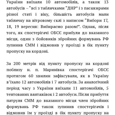
України виїхали 10 автомобілів, а також 13
автобусів – “всі з табличками “ДНР” і з пасажирами
різної статі і віку, більшість автобусів мали
табличку на вітровому склі з написом “Вибори 17,
18, 19 вересня: Вибираємо разом!”. Однак, після
того, як спостерігачі ОБСЄ прибули до вказаного
місця, один з бойовиків збройних формувань РФ
зупинив СММ і відмовив у проїзді в бік пункту
пропуску на кордоні.
За 200 метрів від пункту пропуску на кордоні
поблизу н. п. Маринівка спостерігачі ОБСЄ
протягом 60 хвилин зафіксували, як в Україну
в’їхало 12 автомобілів і 7 автобусів. За аналогічний
період часу з України виїхали 11 автомобілів, 5
тентованих вантажiвок і 2 автобуси. Після прибуття
патруля СММ до вказаного місця член збройних
формувань РФ також зупинив спостерігачів і
відмовив їм у проїзді в бік пункту пропуску на