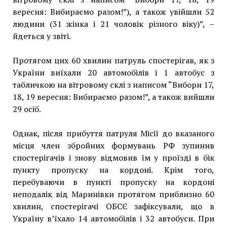
вересня: Вибираємо разом!”), а також увійшли 52
людини (31 жінка і 21 чоловік різного віку)”, –
йдеться у звіті.
Протягом цих 60 хвилин патруль спостерігав, як з
України виїхали 20 автомобілів і 1 автобус з
табличкою на вітровому склі з написом “Вибори 17,
18, 19 вересня: Вибираємо разом!”, а також вийшли
29 осіб.
Однак, після прибуття патруля Місії до вказаного
місця член збройних формувань РФ зупинив
спостерігачів і знову відмовив їм у проїзді в бік
пункту пропуску на кордоні. Крім того,
перебуваючи в пункті пропуску на кордоні
неподалік від Маринівки протягом приблизно 60
хвилин, спостерігачі ОБСЄ зафіксували, що в
Україну в’їхало 14 автомобілів і 32 автобуси. При