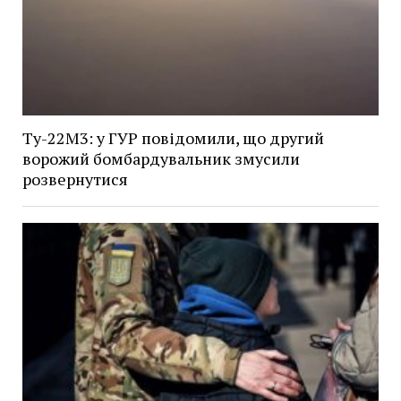
Ту-22М3: у ГУР повідомили, що другий
ворожий бомбардувальник змусили
розвернутися