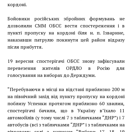
кордоні.
Бойовики російських збройних формувань не
дозволили СММ ОБСЄ вести спостереження і в
пункті пропуску на кордоні біля н. п. Ізварине,
наказавши патрулю покинути цей район відразу
після прибуття.
19 вересня спостерігачі ОБСЄ знову зафіксували
перевезення жителів ОРДЛО в Росію для
голосування на виборах до Держдуми.
“Перебуваючи в місці на відстані приблизно 200 м
на північний захід від пункту пропуску на кордоні
поблизу Успенки протягом приблизно 60 хвилин,
спостерігачі бачили, що в Україну в’їхало 11
автомобілів (у тому числі 7 з табличками “ДНР”) і 7
автобусів (всі з табличками “ДНР” і з табличками на
вітровому склі з написом “Вибори 17, 18, 19