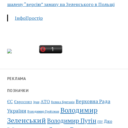
шалену “версію” замаху на Зеленського в Польщі
ІнфоПростір
РЕКЛАМА
ПОЗНАЧКИ
Верховна Рада
АТО
ЄС
Євросоюз
Іран
Велика Британія
Володимир
України
Володимир Гройсман
Зеленський
Володимир Путін
Джо
ГПУ