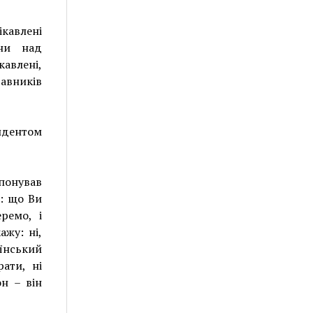
ікавлені
їни над
кавлені,
тавників
зидентом
опонував
е: що Ви
ремо, і
жу: ні,
аїнський
ати, ні
н – він