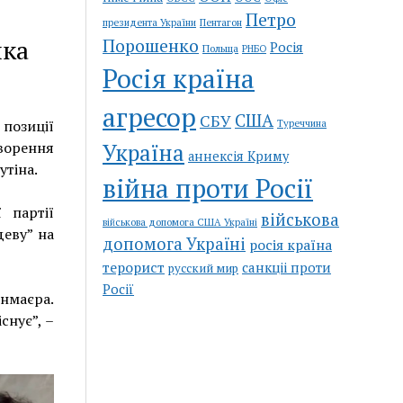
Петро
Пентагон
президента України
нка
Порошенко
Росія
Польща
РНБО
Росія країна
агресор
США
СБУ
Туреччина
 позиції
ворення
Україна
аннексія Криму
тіна.
війна проти Росії
 партії
військова
військова допомога США Україні
деву” на
допомога Україні
росія країна
терорист
санкціі проти
русский мир
Росії
йнмаєра.
снує”, –