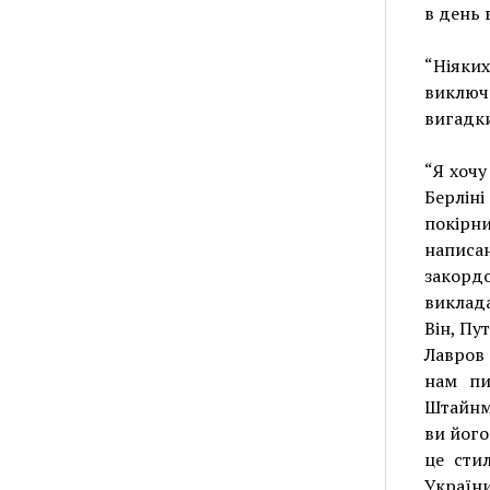
в день 
“Ніяки
виключ
вигадки
“Я хочу
Берлін
покірн
написа
закорд
виклада
Він, Пу
Лавров 
нам пи
Штайнма
ви його
це сти
України