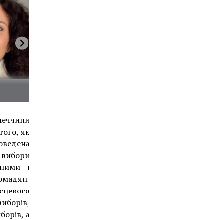
імеччини
того, як
роведена
і вибори
ьними і
омадян,
сцевого
иборів,
борів, а