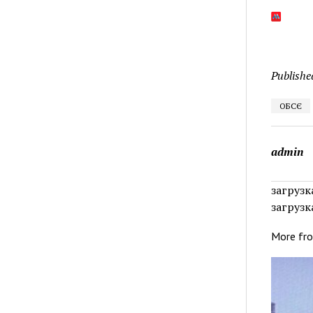
Publishe
ОБСЄ
admin
загрузка
загрузка
More fr