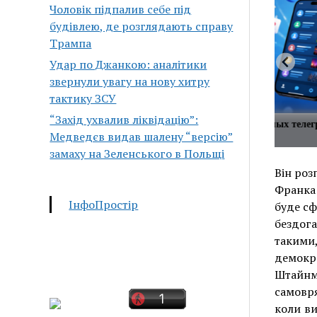
Чоловік підпалив себе під
будівлею, де розглядають справу
Трампа
Удар по Джанкою: аналітики
звернули увагу на нову хитру
тактику ЗСУ
“Захід ухвалив ліквідацію”:
женился на любовнице, которая
Все посты любимых телег
Медведєв видав шалену “версію”
доме его семьи
месте!
замаху на Зеленського в Польщі
Він роз
Франка 
ІнфоПростір
буде сф
бездога
такими
демокр
Штайнм
самовр
коли ви