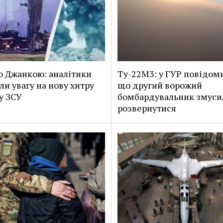
о Джанкою: аналітики
Ту-22М3: у ГУР повідом
ли увагу на нову хитру
що другий ворожий
у ЗСУ
бомбардувальник змуси
розвернутися