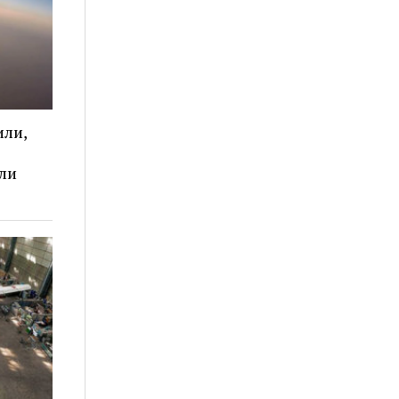
или,
ли