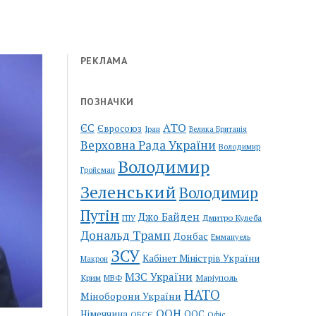
РЕКЛАМА
ПОЗНАЧКИ
АТО
ЄС
Євросоюз
Іран
Велика Британія
Верховна Рада України
Володимир
Володимир
Гройсман
Зеленський
Володимир
Путін
Джо Байден
Дмитро Кулеба
ГПУ
Дональд Трамп
Донбас
Еммануель
ЗСУ
Кабінет Міністрів України
Макрон
МЗС України
Крим
Маріуполь
МВФ
НАТО
Міноборони України
ООН
Німеччина
ООС
ОБСЄ
Офіс