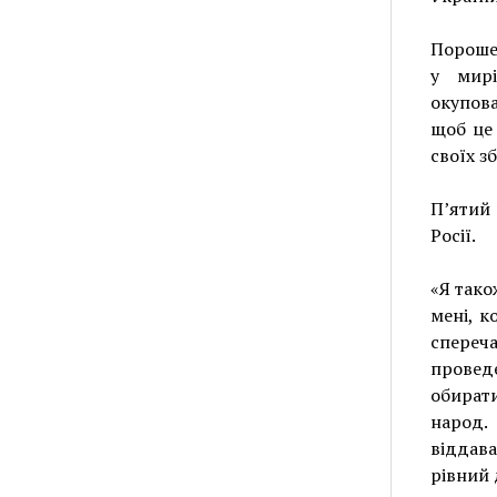
Порошен
у мирі
окупова
щоб це 
своїх з
П’ятий 
Росії.
«Я тако
мені, к
спереч
провед
обирати
народ.
віддав
рівний д