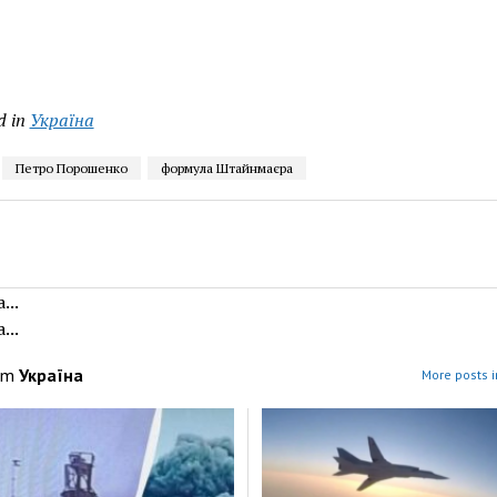
d in
Україна
Петро Порошенко
формула Штайнмаєра
...
...
om
Україна
More posts i