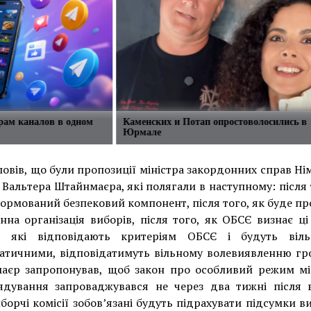
рам каналов в одном
Каменских и Потап опростоволосились в
Юрмале
повів, що були пропозиції міністра закордонних справ Н
Вальтера Штайнмаєра, які полягали в наступному: після 
ормований безпековий компонент, після того, як буде п
нна організація виборів, після того, як ОБСЄ визнає ц
, які відповідають критеріям ОБСЄ і будуть віл
атичними, відповідатимуть вільному волевиявленню гр
аєр запропонував, щоб закон про особливий режим мі
ядування запроваджувався не через два тижні після в
борчі комісії зобов’язані будуть підрахувати підсумки ви