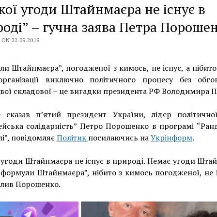
кої угоди Штайнмаєра не існує в
оді” – гучна заява Петра Пороше
ON 22.09.2019
и Штайнмаєра”, погодженої з кимось, не існує, а нібито
рганізації виключно політичного процесу без обго
вої складової – це вигадки президента РФ Володимира Пу
 сказав п’ятий президент України, лідер політичної
йська солідарність” Петро Порошенко в програмі “Ран
лі”, повідомляє
Політик
посилаючись на
Укрінформ
.
 угоди Штайнмаєра не існує в природі. Немає угоди Шта
“формули Штайнмаєра”, нібито з кимось погодженої, не і
слив Порошенко.