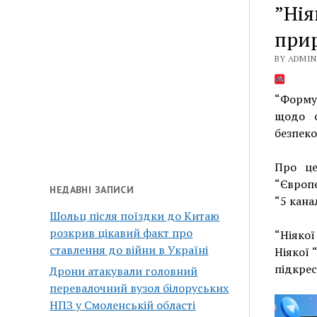
”Нія
прир
BY ADMIN 
“Формул
щодо о
безпеко
Про це
“Європе
НЕДАВНІ ЗАПИСИ
“5 кана
Шольц після поїздки до Китаю
розкрив цікавий факт про
“Ніякої
ставлення до війни в Україні
Ніякої 
підкре
Дрони атакували головний
перевалочний вузол білоруських
НПЗ у Смоленській області