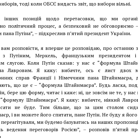
виборів, тоді коли ОБСЄ видасть звіт, що вибори вільні.
х інших позицій щодо перетасовки, що ми органі
но політичний процес, а безпековий не обговорюємо –
 пана Путіна”, – підкреслив п’ятий президент України.
 вам розповісти, я вперше це розповідаю, про останню з
і з Путіним, Меркель, французьким президентом 
им слугою. Коли Путін сказав: у нас є “формула Штайн
на Лавровим. Я кажу: вибачте, ось є лист двох мі
онних справ Франції і Німеччини пана Штайнмаєра, 
ють, що це є – “формула Штайнмаєра”. Будь ласка, под
тін, бере цю форму, читає і каже: ні, це зовсім не те, у нас
“формулу Штайнмаєра”. Я кажу: вибачте, ніякий Лавро
сати не буде. Тим більше, що за цим столом сид
єр, і ви можете його спитати, пане Путін. Не буду я його
 переагітували, ми будемо базуватись на наших пропозиці
ль ведення переговорів Росією”, – розповів п’ятий пр
.