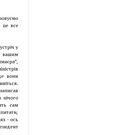
зовуємо
 це все
устріч у
і вашим
маєра”,
ністрів
де вони
ивіться.
 написав
в нічого
ить сам
 питати,
ях – ось
езидент