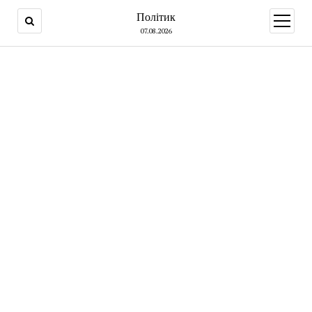
Політик
open
menu
07.08.2026