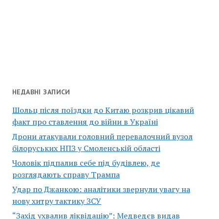
НЕДАВНІ ЗАПИСИ
Шольц після поїздки до Китаю розкрив цікавий
факт про ставлення до війни в Україні
Дрони атакували головний перевалочний вузол
білоруських НПЗ у Смоленській області
Чоловік підпалив себе під будівлею, де
розглядають справу Трампа
Удар по Джанкою: аналітики звернули увагу на
нову хитру тактику ЗСУ
“Захід ухвалив ліквідацію”: Медведєв видав