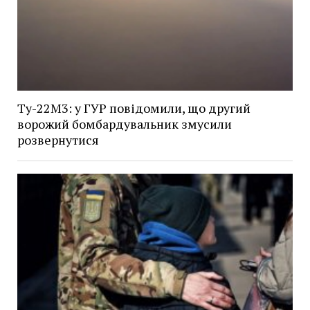
Ту-22М3: у ГУР повідомили, що другий
ворожий бомбардувальник змусили
розвернутися