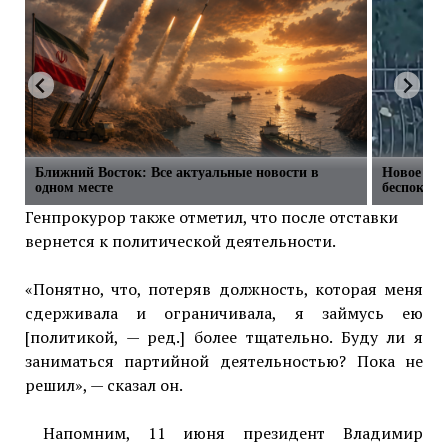
Ближний Восток: Все актуальные новости в
Новое фо
одном месте
беспокойс
Генпрокурор также отметил, что после отставки
вернется к политической деятельности.
«Понятно, что, потеряв должность, которая меня
сдерживала и ограничивала, я займусь ею
[политикой, — ред.] более тщательно. Буду ли я
заниматься партийной деятельностью? Пока не
решил», — сказал он.
Напомним, 11 июня президент Владимир