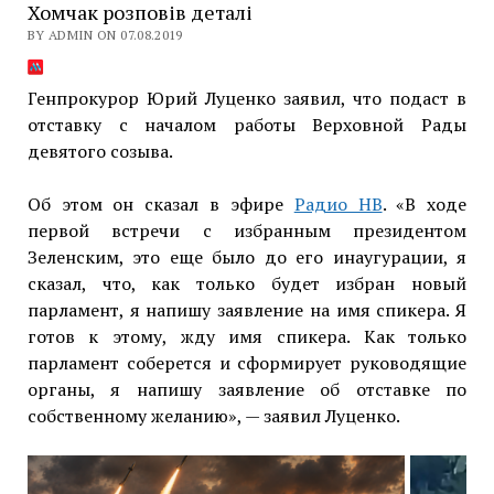
Хомчак розповів деталі
BY ADMIN ON 07.08.2019
Генпрокурор Юрий Луценко заявил, что подаст в
отставку с началом работы Верховной Рады
девятого созыва.
Об этом он сказал в эфире
Радио НВ
. «В ходе
первой встречи с избранным президентом
Зеленским, это еще было до его инаугурации, я
сказал, что, как только будет избран новый
парламент, я напишу заявление на имя спикера. Я
готов к этому, жду имя спикера. Как только
парламент соберется и сформирует руководящие
органы, я напишу заявление об отставке по
собственному желанию», — заявил Луценко.