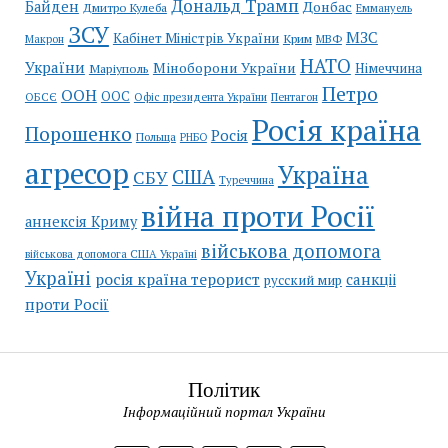
Дональд Трамп
Байден
Донбас
Дмитро Кулеба
Еммануель
ЗСУ
МЗС
Кабінет Міністрів України
Крим
МВФ
Макрон
НАТО
України
Міноборони України
Німеччина
Маріуполь
Петро
ООН
ООС
ОБСЄ
Пентагон
Офіс президента України
Росія країна
Порошенко
Росія
Польща
РНБО
агресор
Україна
США
СБУ
Туреччина
війна проти Росії
аннексія Криму
військова допомога
військова допомога США Україні
Україні
росія країна терорист
санкціі
русский мир
проти Росії
Політик
Інформаційний портал України