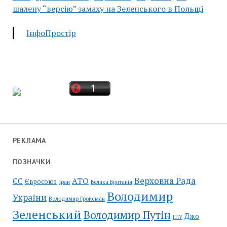
шалену “версію” замаху на Зеленського в Польщі
ІнфоПростір
РЕКЛАМА
ПОЗНАЧКИ
Верховна Рада
АТО
ЄС
Євросоюз
Іран
Велика Британія
Володимир
України
Володимир Гройсман
Зеленський
Володимир Путін
Джо
ГПУ