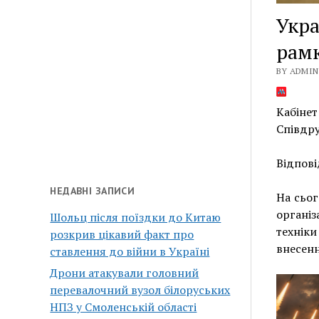
Укра
рам
BY ADMIN 
Кабінет
Співдру
Відпові
НЕДАВНІ ЗАПИСИ
На сьог
організ
Шольц після поїздки до Китаю
технік
розкрив цікавий факт про
внесенн
ставлення до війни в Україні
Дрони атакували головний
перевалочний вузол білоруських
НПЗ у Смоленській області