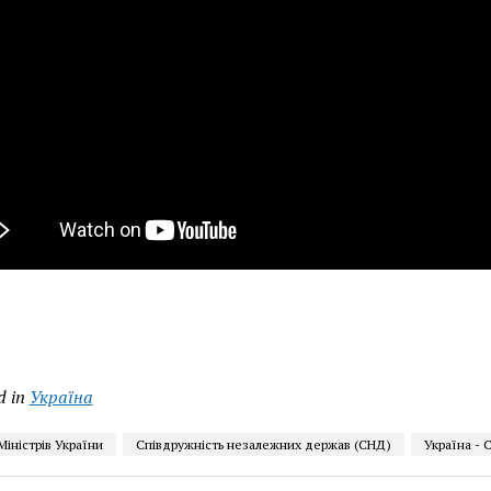
d in
Україна
Міністрів України
Співдружність незалежних держав (СНД)
Україна - 