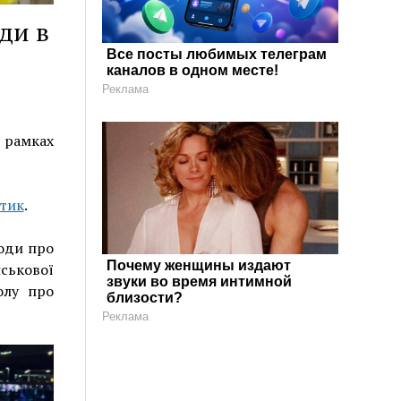
ди в
Все посты любимых телеграм
каналов в одном месте!
Реклама
в рамках
ітик
.
годи про
Почему женщины издают
йськової
звуки во время интимной
олу про
близости?
Реклама