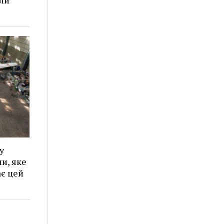
у
и, яке
є цей