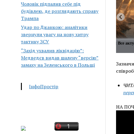
Чоловік підпалив себе під
будівлею, де розглядають справу
Трампа
Удар по Джанкою: аналітики
звернули увагу на нову хитру
тактику ЗСУ
нщины издают звуки во время
Ближний Восток: Все акт
близости?
одном месте
“Захід ухвалив ліквідацію”:
Медведєв видав шалену “версію”
Зазнач
замаху на Зеленського в Польщі
співроб
ЧИ
ІнфоПростір
пере
НА ПОЧ