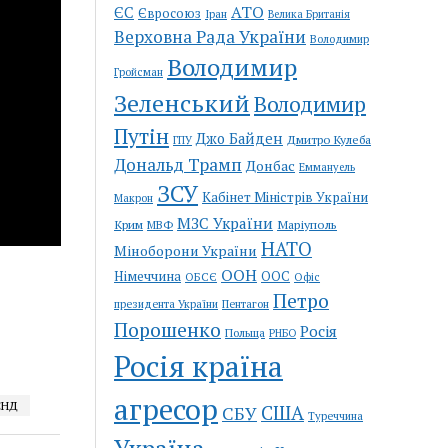
АТО
ЄС
Євросоюз
Іран
Велика Британія
Верховна Рада України
Володимир
Володимир
Гройсман
Зеленський
Володимир
Путін
Джо Байден
Дмитро Кулеба
ГПУ
Дональд Трамп
Донбас
Еммануель
ЗСУ
Кабінет Міністрів України
Макрон
МЗС України
Крим
Маріуполь
МВФ
НАТО
Міноборони України
ООН
Німеччина
ООС
ОБСЄ
Офіс
Петро
Пентагон
президента України
Порошенко
Росія
Польща
РНБО
Росія країна
агресор
СНД
США
СБУ
Туреччина