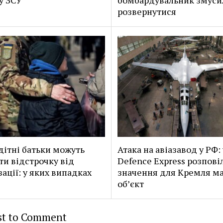
розвернутися
дітні батьки можуть
Атака на авіазавод у РФ: 
ти відстрочку від
Defence Express розповіл
зації: у яких випадках
значення для Кремля ма
об’єкт
rst to Comment