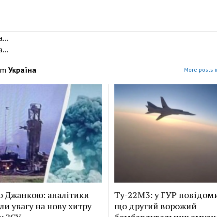
...
...
om
Україна
More posts i
о Джанкою: аналітики
Ту-22М3: у ГУР повідом
ли увагу на нову хитру
що другий ворожий
у ЗСУ
бомбардувальник змуси