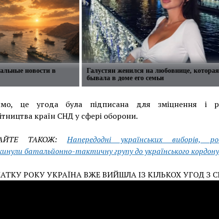
уальные новости в
Галустян женился на любовнице, которая
бывала в доме его семьи
имо, це угода була підписана для зміцнення і р
ітництва країн СНД у сфері оборони.
ТАЙТЕ ТАКОЖ:
Напередодні українських виборів, ро
кинули батальйонно-тактичну групу до українського кордону
АТКУ РОКУ УКРАЇНА ВЖЕ ВИЙШЛА ІЗ КІЛЬКОХ УГОД З С