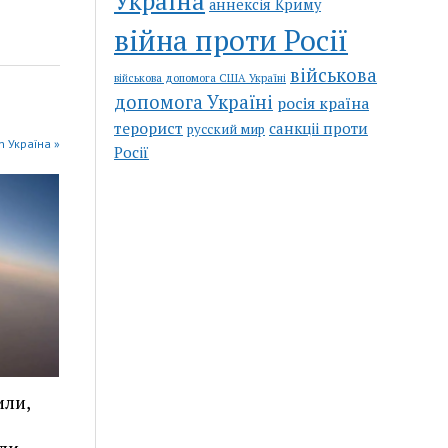
Україна
аннексія Криму
війна проти Росії
військова
військова допомога США Україні
допомога Україні
росія країна
терорист
санкціі проти
русский мир
n Україна »
Росії
или,
ли