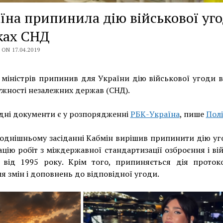
їна припинила дію військової уго
ках СНД
ON 17.04.2019
 міністрів припинив для України дію військової угоди 
жності незалежних держав (СНД).
дні документи є у розпорядженні
РБК-Україна
, пише
Пол
однішньому засіданні Кабмін вирішив припинити дію у
ацію робіт з міждержавної стандартизації озброєння і ві
и від 1995 року. Крім того, припиняється дія проток
я змін і доповнень до відповідної угоди.