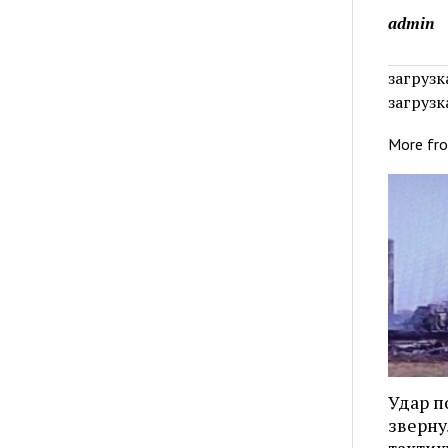
admin
загрузка
загрузка
More fr
Удар п
зверну
тактик