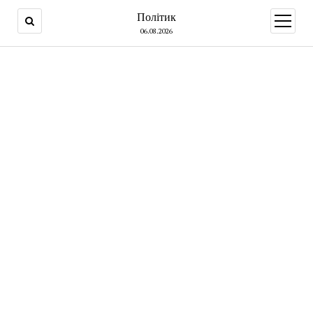
Політик
open
menu
06.08.2026