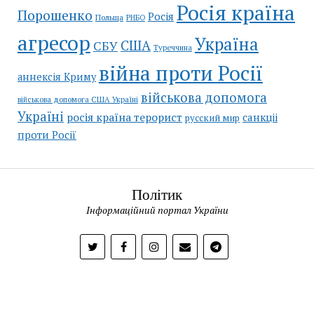
Росія країна
Порошенко
Росія
Польща
РНБО
агресор
Україна
США
СБУ
Туреччина
війна проти Росії
аннексія Криму
військова допомога
військова допомога США Україні
Україні
росія країна терорист
санкціі
русский мир
проти Росії
Політик
Інформаційний портал України