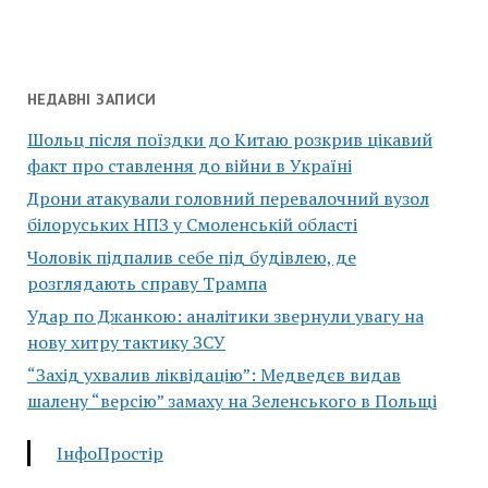
НЕДАВНІ ЗАПИСИ
Шольц після поїздки до Китаю розкрив цікавий
факт про ставлення до війни в Україні
Дрони атакували головний перевалочний вузол
білоруських НПЗ у Смоленській області
Чоловік підпалив себе під будівлею, де
розглядають справу Трампа
Удар по Джанкою: аналітики звернули увагу на
нову хитру тактику ЗСУ
“Захід ухвалив ліквідацію”: Медведєв видав
шалену “версію” замаху на Зеленського в Польщі
ІнфоПростір