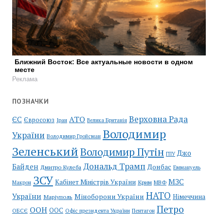
Ближний Восток: Все актуальные новости в одном
месте
Реклама
ПОЗНАЧКИ
Верховна Рада
АТО
ЄС
Євросоюз
Іран
Велика Британія
Володимир
України
Володимир Гройсман
Зеленський
Володимир Путін
Джо
ГПУ
Дональд Трамп
Байден
Донбас
Дмитро Кулеба
Еммануель
ЗСУ
МЗС
Кабінет Міністрів України
Крим
МВФ
Макрон
НАТО
України
Міноборони України
Німеччина
Маріуполь
Петро
ООН
ООС
ОБСЄ
Пентагон
Офіс президента України