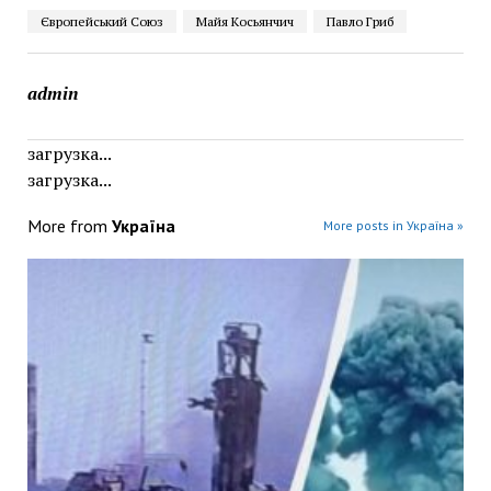
Європейський Союз
Майя Косьянчич
Павло Гриб
admin
загрузка...
загрузка...
More from
Україна
More posts in Україна »